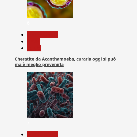
6
Com. Stampa
News
Salute
Cheratite da Acanthamoeba, curarla oggi si può
ma è meglio prevenirla
7
Com. Stampa