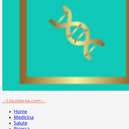
Menu
..::Liquidarea.com::..
principale
Home
Medicina
Salute
Ricerca