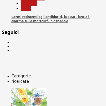
Medicina
News
Germi resistenti agli antibiotici, la SIMIT lancia l’
allarme sulla mortalità in ospedale
Seguici
Facebook
Linkedin
X
Categorie
ricercate