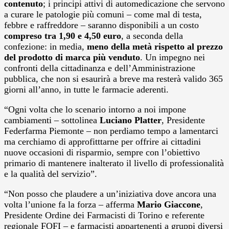
contenuto
; i principi attivi di automedicazione che servono
a curare le patologie più comuni – come mal di testa,
febbre e raffreddore – saranno disponibili a un costo
compreso tra 1,90 e 4,50 euro
, a seconda della
confezione: in media,
meno della metà rispetto al prezzo
del prodotto di marca più venduto
. Un impegno nei
confronti della cittadinanza e dell’Amministrazione
pubblica, che non si esaurirà a breve ma resterà valido 365
giorni all’anno, in tutte le farmacie aderenti.
“Ogni volta che lo scenario intorno a noi impone
cambiamenti – sottolinea
Luciano Platter
, Presidente
Federfarma Piemonte – non perdiamo tempo a lamentarci
ma cerchiamo di approfitttarne per offrire ai cittadini
nuove occasioni di risparmio, sempre con l’obiettivo
primario di mantenere inalterato il livello di professionalità
e la qualità del servizio”.
“Non posso che plaudere a un’iniziativa dove ancora una
volta l’unione fa la forza – afferma
Mario Giaccone
,
Presidente Ordine dei Farmacisti di Torino e referente
regionale FOFI – e farmacisti appartenenti a gruppi diversi