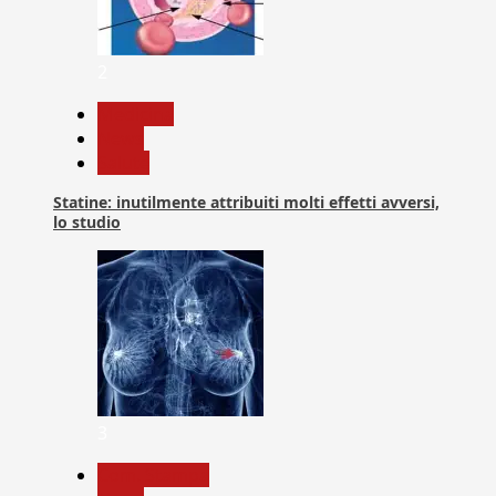
2
Medicina
News
Salute
Statine: inutilmente attribuiti molti effetti avversi,
lo studio
3
Com. Stampa