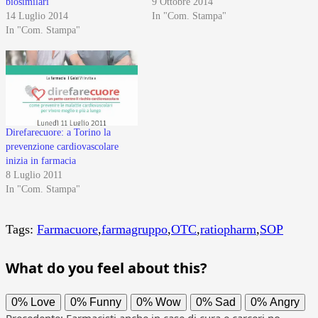
biosimilari
9 Ottobre 2014
14 Luglio 2014
In "Com. Stampa"
In "Com. Stampa"
Direfarecuore: a Torino la
prevenzione cardiovascolare
inizia in farmacia
8 Luglio 2011
In "Com. Stampa"
Tags:
Farmacuore
,
farmagruppo
,
OTC
,
ratiopharm
,
SOP
What do you feel about this?
0%
Love
0%
Funny
0%
Wow
0%
Sad
0%
Angry