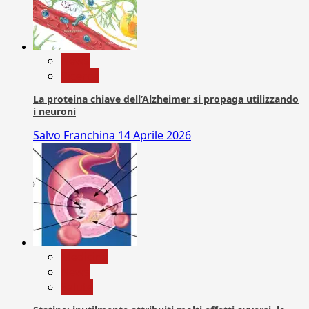
News
Ricerca
La proteina chiave dell’Alzheimer si propaga utilizzando
i neuroni
Salvo Franchina
14 Aprile 2026
Medicina
News
Salute