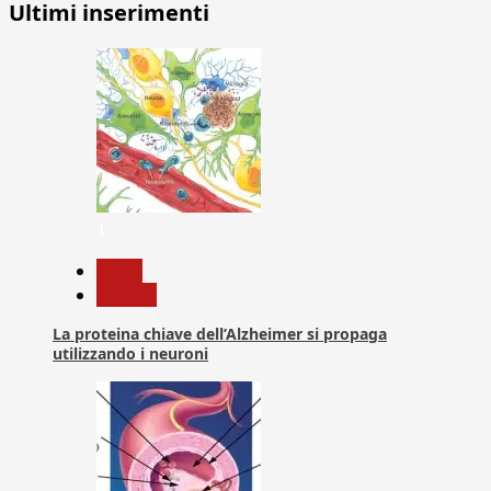
Ultimi inserimenti
1
News
Ricerca
La proteina chiave dell’Alzheimer si propaga
utilizzando i neuroni