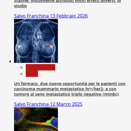
Statine: inutilmente attribuiti molti effetti avversi, lo
studio
Salvo Franchina
13 Febbraio 2026
Com. Stampa
News
Un farmaco, due nuove opportunità per le pazienti con
carcinoma mammario metastatico hr+/her2- e con
tumore al seno metastatico triplo negativo (mtnbc)
Salvo Franchina
12 Marzo 2025