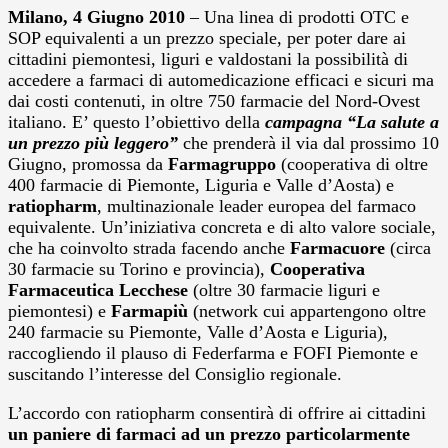
Milano, 4 Giugno 2010
– Una linea di prodotti OTC e
SOP equivalenti a un prezzo speciale, per poter dare ai
cittadini piemontesi, liguri e valdostani la possibilità di
accedere a farmaci di automedicazione efficaci e sicuri ma
dai costi contenuti, in oltre 750 farmacie del Nord-Ovest
italiano. E’ questo l’obiettivo della
campagna “La salute a
un prezzo più leggero”
che prenderà il via dal prossimo 10
Giugno, promossa da
Farmagruppo
(cooperativa di oltre
400 farmacie di Piemonte, Liguria e Valle d’Aosta) e
ratiopharm
, multinazionale leader europea del farmaco
equivalente. Un’iniziativa concreta e di alto valore sociale,
che ha coinvolto strada facendo anche
Farmacuore
(circa
30 farmacie su Torino e provincia),
Cooperativa
Farmaceutica Lecchese
(oltre 30 farmacie liguri e
piemontesi) e
Farmapiù
(network cui appartengono oltre
240 farmacie su Piemonte, Valle d’Aosta e Liguria),
raccogliendo il plauso di Federfarma e FOFI Piemonte e
suscitando l’interesse del Consiglio regionale.
L’accordo con ratiopharm consentirà di offrire ai cittadini
un paniere di farmaci ad un prezzo particolarmente