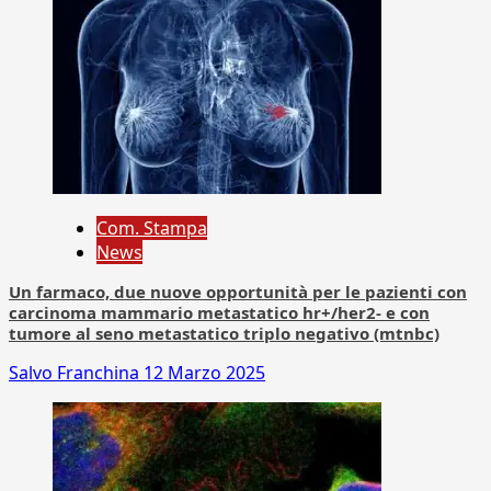
Com. Stampa
News
Un farmaco, due nuove opportunità per le pazienti con
carcinoma mammario metastatico hr+/her2- e con
tumore al seno metastatico triplo negativo (mtnbc)
Salvo Franchina
12 Marzo 2025