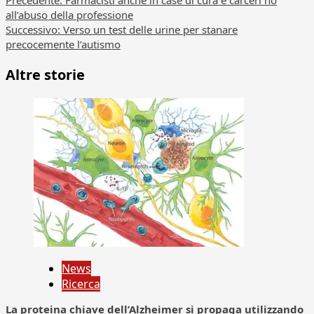
Navigazione
Precedente:
Farmacisti anche in case di cura e carceri no
all’abuso della professione
articolo
Successivo:
Verso un test delle urine per stanare
precocemente l’autismo
Altre storie
News
Ricerca
La proteina chiave dell’Alzheimer si propaga utilizzando