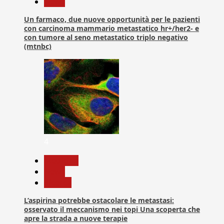
News
Un farmaco, due nuove opportunità per le pazienti
con carcinoma mammario metastatico hr+/her2- e
con tumore al seno metastatico triplo negativo
(mtnbc)
4
Medicina
News
Ricerca
L’aspirina potrebbe ostacolare le metastasi:
osservato il meccanismo nei topi Una scoperta che
apre la strada a nuove terapie