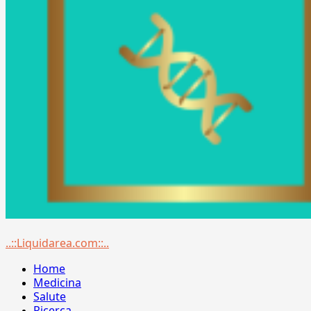
Menu
..::Liquidarea.com::..
principale
Home
Medicina
Salute
Ricerca