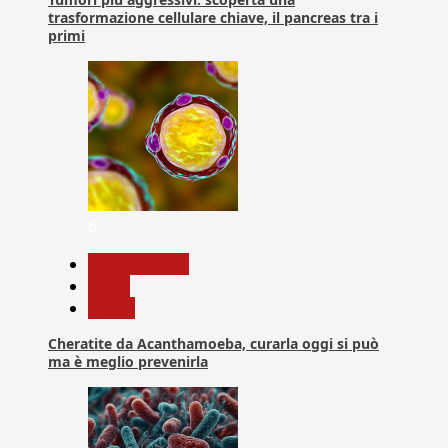
trasformazione cellulare chiave, il pancreas tra i
primi
6
Com. Stampa
News
Salute
Cheratite da Acanthamoeba, curarla oggi si può
ma è meglio prevenirla