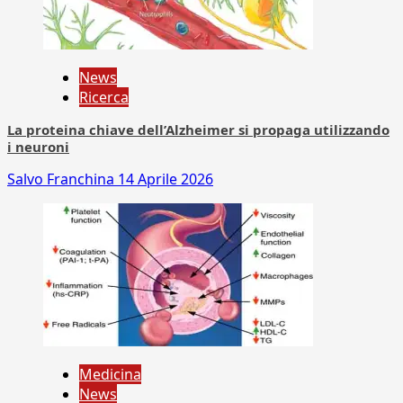
News
Ricerca
La proteina chiave dell’Alzheimer si propaga utilizzando
i neuroni
Salvo Franchina
14 Aprile 2026
Medicina
News