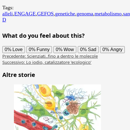
Tags:
alleli
,
ENGAGE
,
GEFOS
,
genetiche
,
genoma
,
metabolismo
,
sa
D
What do you feel about this?
0%
Love
0%
Funny
0%
Wow
0%
Sad
0%
Angry
Navigazione
Precedente:
Scienziati..fino a dentro le molecole
Successivo:
Lo iodio, catalizzatore ‘ecologico’
articolo
Altre storie