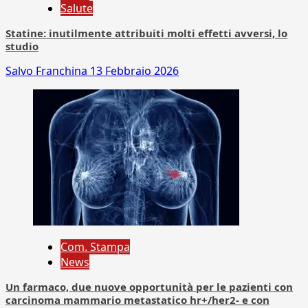
Salute
Statine: inutilmente attribuiti molti effetti avversi, lo
studio
Salvo Franchina
13 Febbraio 2026
Com. Stampa
News
Un farmaco, due nuove opportunità per le pazienti con
carcinoma mammario metastatico hr+/her2- e con