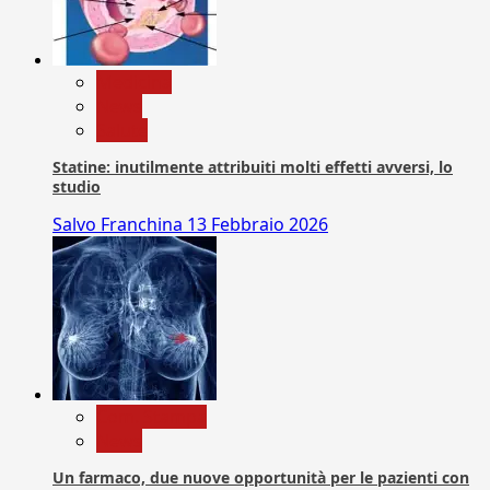
Medicina
News
Salute
Statine: inutilmente attribuiti molti effetti avversi, lo
studio
Salvo Franchina
13 Febbraio 2026
Com. Stampa
News
Un farmaco, due nuove opportunità per le pazienti con