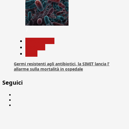
7
Com. Stampa
Medicina
News
Germi resistenti agli antibiotici, la SIMIT lancia l’
allarme sulla mortalità in ospedale
Seguici
Facebook
Linkedin
X