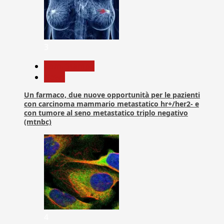
3
Com. Stampa
News
Un farmaco, due nuove opportunità per le pazienti
con carcinoma mammario metastatico hr+/her2- e
con tumore al seno metastatico triplo negativo
(mtnbc)
4