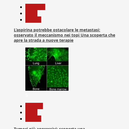
Medicina
News
Ricerca
L’aspirina potrebbe ostacolare le metastasi:
osservato il meccanismo nei topi Una scoperta che
apre la strada a nuove terapie
5
biologia
News
Ricerca
Tumori più aggressivi: scoperta una