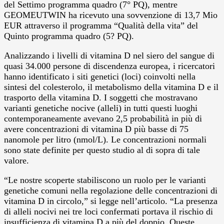
del Settimo programma quadro (7° PQ), mentre
GEOMEUTWIN ha ricevuto una sovvenzione di 13,7 Mio
EUR attraverso il programma “Qualità della vita” del
Quinto programma quadro (5? PQ).
Analizzando i livelli di vitamina D nel siero del sangue di
quasi 34.000 persone di discendenza europea, i ricercatori
hanno identificato i siti genetici (loci) coinvolti nella
sintesi del colesterolo, il metabolismo della vitamina D e il
trasporto della vitamina D. I soggetti che mostravano
varianti genetiche nocive (alleli) in tutti questi luoghi
contemporaneamente avevano 2,5 probabilità in più di
avere concentrazioni di vitamina D più basse di 75
nanomole per litro (nmol/L). Le concentrazioni normali
sono state definite per questo studio al di sopra di tale
valore.
“Le nostre scoperte stabiliscono un ruolo per le varianti
genetiche comuni nella regolazione delle concentrazioni di
vitamina D in circolo,” si legge nell’articolo. “La presenza
di alleli nocivi nei tre loci confermati portava il rischio di
insufficienza di vitamina D a più del doppio. Queste