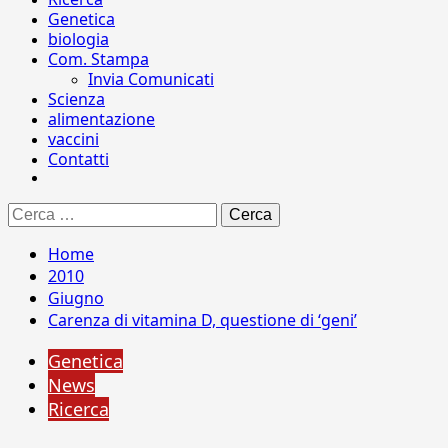
Genetica
biologia
Com. Stampa
Invia Comunicati
Scienza
alimentazione
vaccini
Contatti
Ricerca
per:
Home
2010
Giugno
Carenza di vitamina D, questione di ‘geni’
Genetica
News
Ricerca