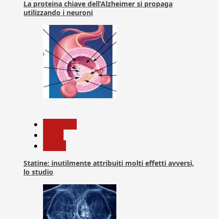
La proteina chiave dell’Alzheimer si propaga
utilizzando i neuroni
2
Medicina
News
Salute
Statine: inutilmente attribuiti molti effetti avversi,
lo studio