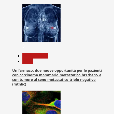
3
Com. Stampa
News
Un farmaco, due nuove opportunità per le pazienti
con carcinoma mammario metastatico hr+/her2- e
con tumore al seno metastatico triplo negativo
(mtnbc)