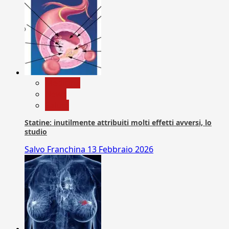
Medicina
News
Salute
Statine: inutilmente attribuiti molti effetti avversi, lo
studio
Salvo Franchina
13 Febbraio 2026