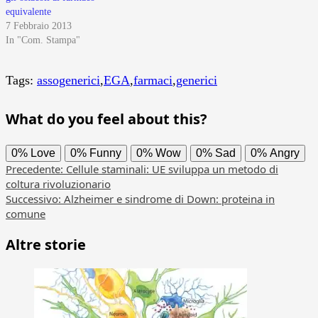
equivalente
7 Febbraio 2013
In "Com. Stampa"
Tags:
assogenerici
,
EGA
,
farmaci
,
generici
What do you feel about this?
0%
Love
0%
Funny
0%
Wow
0%
Sad
0%
Angry
Navigazione
Precedente:
Cellule staminali: UE sviluppa un metodo di
coltura rivoluzionario
articolo
Successivo:
Alzheimer e sindrome di Down: proteina in
comune
Altre storie