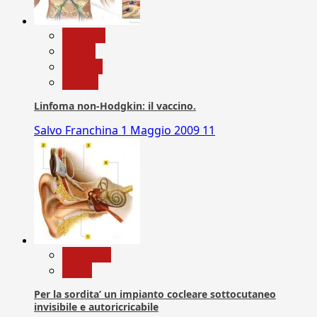
biologia
Salute
Scienza
vaccini
Linfoma non-Hodgkin: il vaccino.
Salvo Franchina
1 Maggio 2009
11
Medicina
News
Per la sordita’ un impianto cocleare sottocutaneo
invisibile e autoricricabile