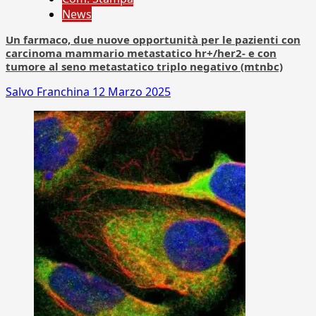
News
Un farmaco, due nuove opportunità per le pazienti con
carcinoma mammario metastatico hr+/her2- e con
tumore al seno metastatico triplo negativo (mtnbc)
Salvo Franchina
12 Marzo 2025