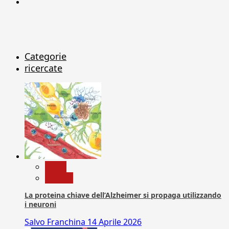
X
Categorie
ricercate
News
Ricerca
La proteina chiave dell’Alzheimer si propaga utilizzando
i neuroni
Salvo Franchina
14 Aprile 2026