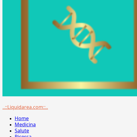
Menu
..::Liquidarea.com::..
principale
Home
Medicina
Salute
Ricerca