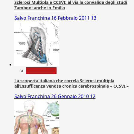
Sclerosi Multipla e CCSVI: al via la convalida degli studi
Zamboni anche in Emilia
Salvo Franchina
16 Febbraio 2011
13
Com. Stampa
La scoperta italiana che correla Sclerosi multipla
all’Insufficenza venosa cronica cerebrospinale – CCSVI –
Salvo Franchina
26 Gennaio 2010
12