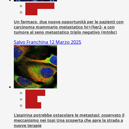
Com. Stampa
News
Un farmaco, due nuove opportunità per le pazienti con
carcinoma mammario metastatico hr+/her2- e con
tumore al seno metastatico triplo negativo (mtnbc)
Salvo Franchina
12 Marzo 2025
Medicina
News
Ricerca
L’aspirina potrebbe ostacolare le metastasi: osservato il
meccanismo nei topi Una scoperta che apre la strada a
nuove terapie