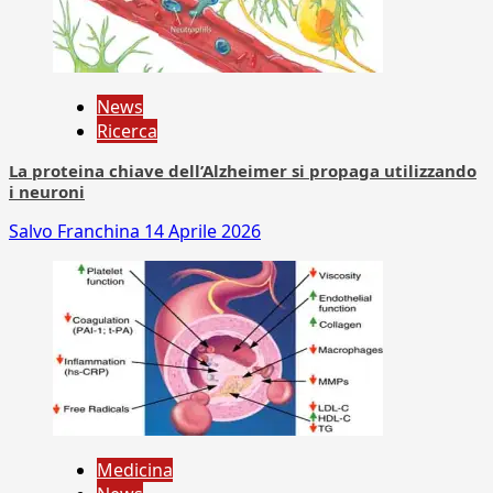
News
Ricerca
La proteina chiave dell’Alzheimer si propaga utilizzando
i neuroni
Salvo Franchina
14 Aprile 2026
Medicina