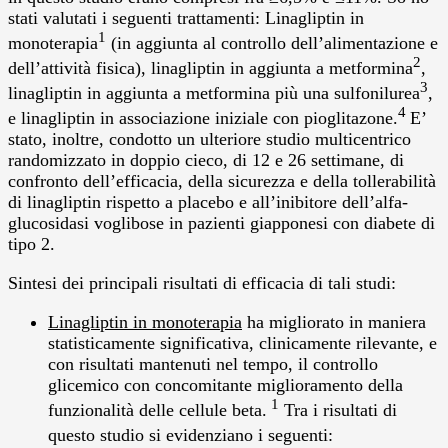
stati valutati i seguenti trattamenti: Linagliptin in
1
monoterapia
(in aggiunta al controllo dell’alimentazione e
2
dell’attività fisica), linagliptin in aggiunta a metformina
,
3
linagliptin in aggiunta a metformina più una sulfonilurea
,
4
e linagliptin in associazione iniziale con pioglitazone.
E’
stato, inoltre, condotto un ulteriore studio multicentrico
randomizzato in doppio cieco, di 12 e 26 settimane, di
confronto dell’efficacia, della sicurezza e della tollerabilità
di linagliptin rispetto a placebo e all’inibitore dell’alfa-
glucosidasi voglibose in pazienti giapponesi con diabete di
tipo 2.
Sintesi dei principali risultati di efficacia di tali studi:
Linagliptin
in monoterapia
ha migliorato in maniera
statisticamente significativa, clinicamente rilevante, e
con risultati mantenuti nel tempo, il controllo
glicemico con concomitante miglioramento della
1
funzionalità delle cellule beta.
Tra i risultati di
questo studio si evidenziano i seguenti: