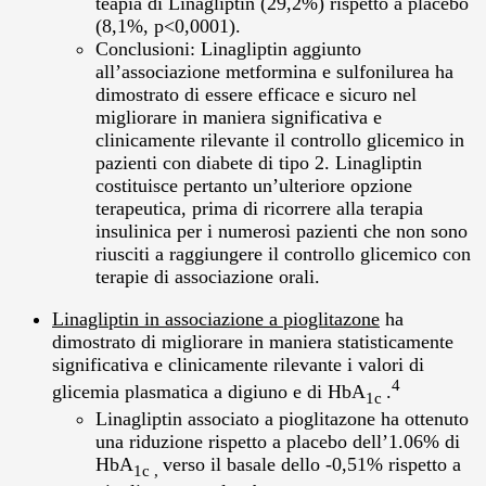
teapia di Linagliptin (29,2%) rispetto a placebo
(8,1%, p<0,0001).
Conclusioni: Linagliptin aggiunto
all’associazione metformina e sulfonilurea ha
dimostrato di essere efficace e sicuro nel
migliorare in maniera significativa e
clinicamente rilevante il controllo glicemico in
pazienti con diabete di tipo 2. Linagliptin
costituisce pertanto un’ulteriore opzione
terapeutica, prima di ricorrere alla terapia
insulinica per i numerosi pazienti che non sono
riusciti a raggiungere il controllo glicemico con
terapie di associazione orali.
Linagliptin in associazione a
pioglitazone
ha
dimostrato di migliorare in maniera statisticamente
significativa e clinicamente rilevante i valori di
4
glicemia plasmatica a digiuno e di HbA
.
1c
Linagliptin associato a pioglitazone ha ottenuto
una riduzione rispetto a placebo dell’1.06% di
HbA
verso il basale dello -0,51% rispetto a
1c ,