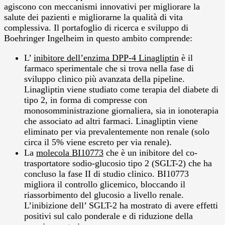
agiscono con meccanismi innovativi per migliorare la
salute dei pazienti e migliorarne la qualità di vita
complessiva. Il portafoglio di ricerca e sviluppo di
Boehringer Ingelheim in questo ambito comprende:
L’
inibitore dell’enzima DPP-4 Linagliptin
è il
farmaco sperimentale che si trova nella fase di
sviluppo clinico più avanzata della pipeline.
Linagliptin viene studiato come terapia del diabete di
tipo 2, in forma di compresse con
monosomministrazione giornaliera, sia in ionoterapia
che associato ad altri farmaci. Linagliptin viene
eliminato per via prevalentemente non renale (solo
circa il 5% viene escreto per via renale).
La
molecola BI10773
che è un inibitore del co-
trasportatore sodio-glucosio tipo 2 (SGLT-2) che ha
concluso la fase II di studio clinico. BI10773
migliora il controllo glicemico, bloccando il
riassorbimento del glucosio a livello renale.
L’inibizione dell’ SGLT-2 ha mostrato di avere effetti
positivi sul calo ponderale e di riduzione della