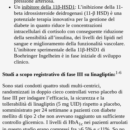
pressione arteriosa.
Un
inibitore della 11
β
-HSD1
: L’inibizione della 11-
beta idrossisteroide deidrogenasi (11-β HSD) è una
potenziale terapia innovativa per la gestione del
diabete in quanto riduce le concentrazioni
intracellulari di cortisolo con conseguente riduzione
della sensibilità all’insulina, dei livelli dei lipidi nel
sangue e miglioramento della funzionalità vascolare.
L’inibitore sperimentale della 11β-HSD1 di
Boehringer Ingelheim è in fase iniziale di sviluppo
clinico.
1-6
Studi
a scopo registrativo di fase III su linagliptin:
Sono stati condotti quattro studi multi-centrici,
randomizzati in doppio cieco controllati verso placebo di
fase III per indagare l’efficacia, la sicurezza e la
tollerabilità di linagliptin (5 mg UID) rispetto a placebo,
somministrato per 24 settimane a pazienti con diabete
mellito di tipo 2 che non avevano raggiunto un sufficiente
controllo glicemico. I livelli di HbA
nei pazienti arruolati
1c
in questo studio erano compresi fra ≥6,5% e ≤11%. So no