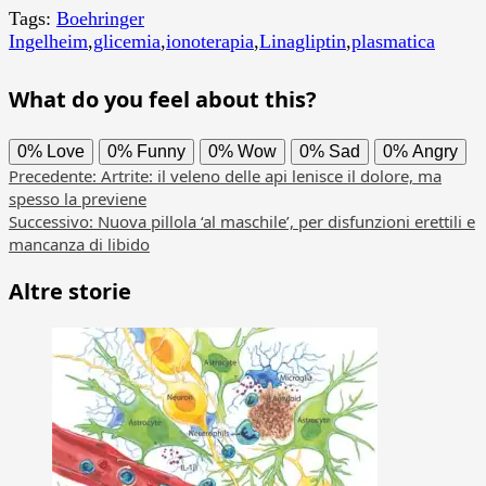
Tags:
Boehringer
Ingelheim
,
glicemia
,
ionoterapia
,
Linagliptin
,
plasmatica
What do you feel about this?
0%
Love
0%
Funny
0%
Wow
0%
Sad
0%
Angry
Navigazione
Precedente:
Artrite: il veleno delle api lenisce il dolore, ma
spesso la previene
articolo
Successivo:
Nuova pillola ‘al maschile’, per disfunzioni erettili e
mancanza di libido
Altre storie