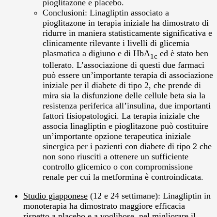
pioglitazone e placebo.
Conclusioni: Linagliptin associato a
pioglitazone in terapia iniziale ha dimostrato di
ridurre in maniera statisticamente significativa e
clinicamente rilevante i livelli di glicemia
plasmatica a digiuno e di HbA
ed è stato ben
1c
tollerato. L’associazione di questi due farmaci
può essere un’importante terapia di associazione
iniziale per il diabete di tipo 2, che prende di
mira sia la disfunzione delle cellule beta sia la
resistenza periferica all’insulina, due importanti
fattori fisiopatologici. La terapia iniziale che
associa linagliptin e pioglitazone può costituire
un’importante opzione terapeutica iniziale
sinergica per i pazienti con diabete di tipo 2 che
non sono riusciti a ottenere un sufficiente
controllo glicemico o con compromissione
renale per cui la metformina è controindicata.
Studio giapponese
(12 e 24 settimane): Linagliptin in
monoterapia ha dimostrato maggiore efficacia
rispetto a placebo e a voglibose, nel migliorare il