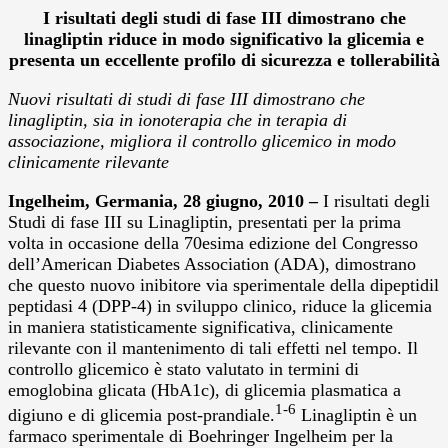
I risultati degli studi di fase III dimostrano che
linagliptin riduce in modo significativo la glicemia e
presenta un eccellente profilo di sicurezza e tollerabilità
Nuovi risultati di studi di fase III dimostrano che
linagliptin, sia in ionoterapia che in terapia di
associazione, migliora il controllo glicemico in modo
clinicamente rilevante
Ingelheim, Germania
, 28 giugno, 2010 –
I risultati degli
Studi di fase III su Linagliptin, presentati per la prima
volta in occasione della 70esima edizione del Congresso
dell’American Diabetes Association (ADA), dimostrano
che questo nuovo inibitore via sperimentale della dipeptidil
peptidasi 4 (DPP-4) in sviluppo clinico, riduce la glicemia
in maniera statisticamente significativa, clinicamente
rilevante con il mantenimento di tali effetti nel tempo. Il
controllo glicemico è stato valutato in termini di
emoglobina glicata (HbA1c), di glicemia plasmatica a
1-6
digiuno e di glicemia post-prandiale.
Linagliptin è un
farmaco sperimentale di Boehringer Ingelheim per la