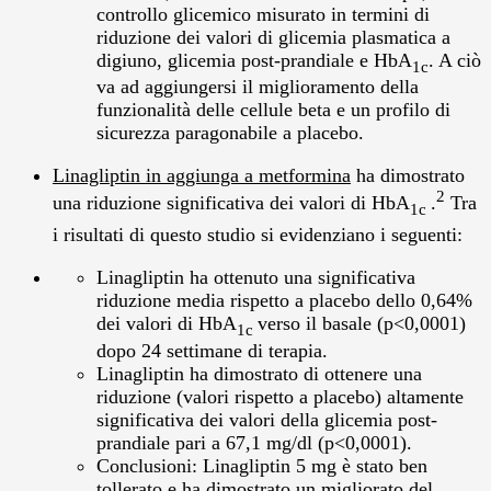
controllo glicemico misurato in termini di
riduzione dei valori di glicemia plasmatica a
digiuno, glicemia post-prandiale e HbA
. A ciò
1c
va ad aggiungersi il miglioramento della
funzionalità delle cellule beta e un profilo di
sicurezza paragonabile a placebo.
Linagliptin in aggiunga a
metformina
ha dimostrato
2
una riduzione significativa dei valori di HbA
.
Tra
1c
i risultati di questo studio si evidenziano i seguenti:
Linagliptin ha ottenuto una significativa
riduzione media rispetto a placebo dello 0,64%
dei valori di HbA
verso il basale (p<0,0001)
1c
dopo 24 settimane di terapia.
Linagliptin ha dimostrato di ottenere una
riduzione (valori rispetto a placebo) altamente
significativa dei valori della glicemia post-
prandiale pari a 67,1 mg/dl (p<0,0001).
Conclusioni: Linagliptin 5 mg è stato ben
tollerato e ha dimostrato un migliorato del