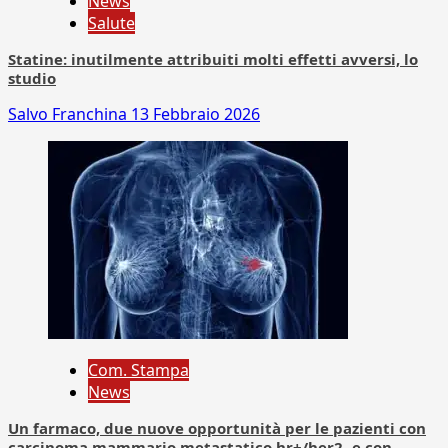
News
Salute
Statine: inutilmente attribuiti molti effetti avversi, lo
studio
Salvo Franchina
13 Febbraio 2026
Com. Stampa
News
Un farmaco, due nuove opportunità per le pazienti con
carcinoma mammario metastatico hr+/her2- e con