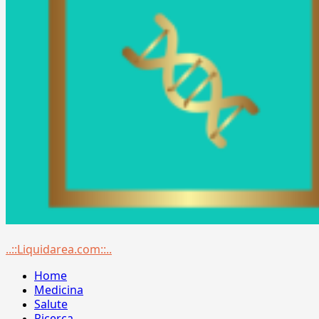
Menu
..::Liquidarea.com::..
principale
Home
Medicina
Salute
Ricerca