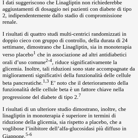
I dati suggeriscono che Linagliptin non richiederebbe
aggiustamenti di dosaggio nei pazienti con diabete di tipo
2, indipendentemente dallo stadio di compromissione
renale.
I risultati di quattro studi multi-centrici randomizzati in
doppio cieco con gruppo di controllo, della durata di 24
settimane, dimostrano che Linagliptin, sia in monoterapia
1
verso placebo
che in associazione ad altri antidiabetici
2-4
orali d’uso comune
, riduce significativamente la
glicemia. Inoltre, tali riduzioni sono state accompagnate da
miglioramenti significativi della funzionalità delle cellule
1,3
beta pancreatiche.
E’ noto che il deterioramento della
funzionalità delle cellule beta è un fattore chiave nella
7
progressione del diabete di tipo 2.
I risultati di un ulteriore studio dimostrano, inoltre, che
linagliptin in monoterapia è superiore in termini di
riduzione della glicemia, sia rispetto a placebo, che a
voglibose l’inibitore dell’alfa-glucosidasi più diffuso in
5-6
Giappone.