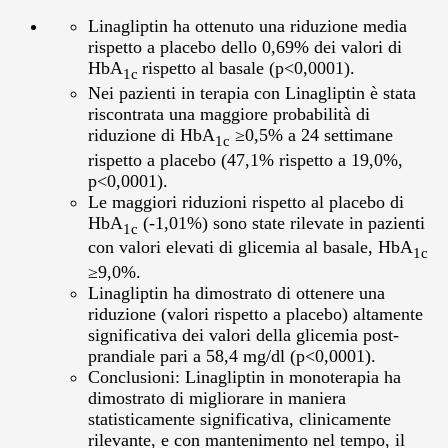
Linagliptin ha ottenuto una riduzione media
rispetto a placebo dello 0,69% dei valori di
HbA
rispetto al basale (p<0,0001).
1c
Nei pazienti in terapia con Linagliptin è stata
riscontrata una maggiore probabilità di
riduzione di HbA
≥0,5% a 24 settimane
1c
rispetto a placebo (47,1% rispetto a 19,0%,
p<0,0001).
Le maggiori riduzioni rispetto al placebo di
HbA
(-1,01%) sono state rilevate in pazienti
1c
con valori elevati di glicemia al basale, HbA
1c
≥9,0%.
Linagliptin ha dimostrato di ottenere una
riduzione (valori rispetto a placebo) altamente
significativa dei valori della glicemia post-
prandiale pari a 58,4 mg/dl (p<0,0001).
Conclusioni: Linagliptin in monoterapia ha
dimostrato di migliorare in maniera
statisticamente significativa, clinicamente
rilevante, e con mantenimento nel tempo, il