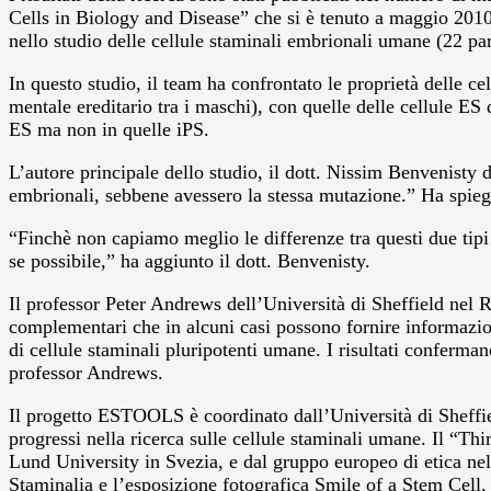
Cells in Biology and Disease” che si è tenuto a maggio 2010
nello studio delle cellule staminali embrionali umane (22 part
In questo studio, il team ha confrontato le proprietà delle ce
mentale ereditario tra i maschi), con quelle delle cellule ES 
ES ma non in quelle iPS.
L’autore principale dello studio, il dott. Nissim Benvenisty 
embrionali, sebbene avessero la stessa mutazione.” Ha spiega
“Finchè non capiamo meglio le differenze tra questi due tipi 
se possibile,” ha aggiunto il dott. Benvenisty.
Il professor Peter Andrews dell’Università di Sheffield nel 
complementari che in alcuni casi possono fornire informazion
di cellule staminali pluripotenti umane. I risultati conferm
professor Andrews.
Il progetto ESTOOLS è coordinato dall’Università di Sheffield
progressi nella ricerca sulle cellule staminali umane. Il “
Lund University in Svezia, e dal gruppo europeo di etica nell
Staminalia e l’esposizione fotografica Smile of a Stem Cell.