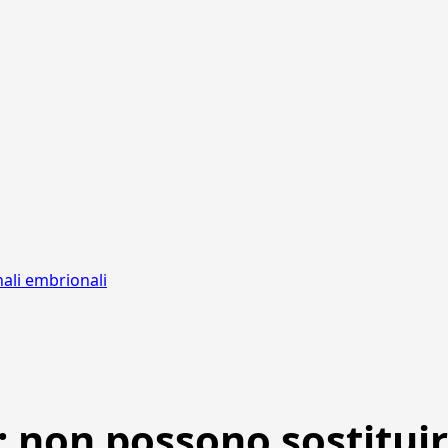
nali embrionali
: non possono sostitui