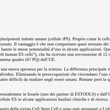
pluripotenti indotte umane (cellule iPS). Proprio come le cellu
tessuto. Il vantaggio è che non comportano quasi nessuno dei li
hanno le stesse potenzialità d’uso in alcune applicazioni.
Ques
 human ES cells”), che ha ricevuto una sovvenzione di 12 mil
ogramma quadro (6? PQ) dell’UE.
una nuova speranza per la scienza. La differenza principale ri
ividuo. Eliminando le preoccupazioni che circondano l’uso del
tie difficili da studiare negli esseri umani. Rimane però la que
i Gerusalemme in Israele (uno dei partner di ESTOOLS) e dall’
llule ES in alcune applicazioni basilari cliniche e di ricerca.
maggio della rivista Cell Stem Cell e sono stati presentati a L