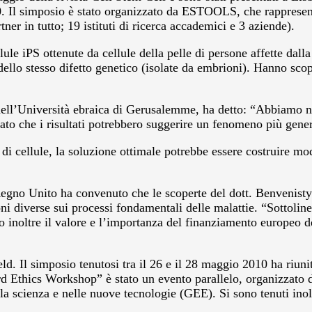
. Il simposio è stato organizzato da ESTOOLS, che rappresent
ner in tutto; 19 istituti di ricerca accademici e 3 aziende).
llule iPS ottenute da cellule della pelle di persone affette dal
dello stesso difetto genetico (isolate da embrioni). Hanno scop
dell’Università ebraica di Gerusalemme, ha detto: “Abbiamo not
to che i risultati potrebbero suggerire un fenomeno più genera
di cellule, la soluzione ottimale potrebbe essere costruire mod
Regno Unito ha convenuto che le scoperte del dott. Benvenisty
i diverse sui processi fondamentali delle malattie. “Sottoline
ano inoltre il valore e l’importanza del finanziamento europeo
. Il simposio tenutosi tra il 26 e il 28 maggio 2010 ha riunito
Third Ethics Workshop” è stato un evento parallelo, organizz
a scienza e nelle nuove tecnologie (GEE). Si sono tenuti inolt