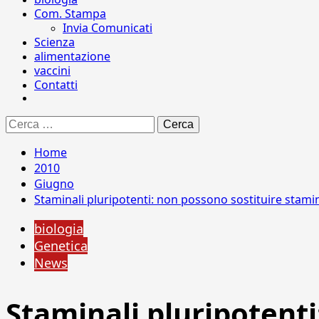
Com. Stampa
Invia Comunicati
Scienza
alimentazione
vaccini
Contatti
Ricerca
per:
Home
2010
Giugno
Staminali pluripotenti: non possono sostituire stami
biologia
Genetica
News
Staminali pluripotenti