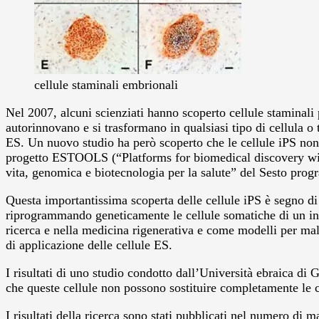
cellule staminali embrionali
Nel 2007, alcuni scienziati hanno scoperto cellule staminali 
autorinnovano e si trasformano in qualsiasi tipo di cellula o 
ES. Un nuovo studio ha però scoperto che le cellule iPS non 
progetto ESTOOLS (“Platforms for biomedical discovery with
vita, genomica e biotecnologia per la salute” del Sesto pr
Questa importantissima scoperta delle cellule iPS è segno di 
riprogrammando geneticamente le cellule somatiche di un ind
ricerca e nella medicina rigenerativa e come modelli per malat
di applicazione delle cellule ES.
I risultati di uno studio condotto dall’Università ebraica d
che queste cellule non possono sostituire completamente le ce
I risultati della ricerca sono stati pubblicati nel numero di 