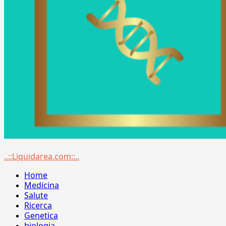
Menu
..::Liquidarea.com::..
principale
Home
Medicina
Salute
Ricerca
Genetica
biologia