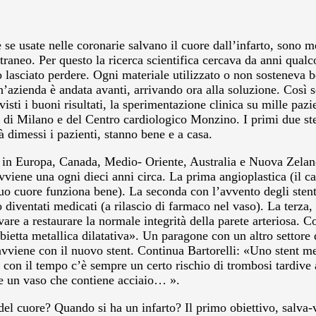
he se usate nelle coronarie salvano il cuore dall’infarto, sono 
neo. Per questo la ricerca scientifica cercava da anni qualcosa
 lasciato perdere. Ogni materiale utilizzato o non sosteneva b
azienda è andata avanti, arrivando ora alla soluzione. Così se
isti i buoni risultati, la sperimentazione clinica su mille paz
di di Milano e del Centro cardiologico Monzino. I primi due sten
ià dimessi i pazienti, stanno bene e a casa.
i in Europa, Canada, Medio- Oriente, Australia e Nuova Zelan
viene una ogni dieci anni circa. La prima angioplastica (il ca
 suo cuore funziona bene). La seconda con l’avvento degli stent
 diventati medicati (a rilascio di farmaco nel vaso). La terza
are a restaurare la normale integrità della parete arteriosa. 
ietta metallica dilatativa». Un paragone con un altro settor
sì avviene con il nuovo stent. Continua Bartorelli: «Uno stent 
con il tempo c’è sempre un certo rischio di trombosi tardive a
ire un vaso che contiene acciaio… ».
l cuore? Quando si ha un infarto? Il primo obiettivo, salva-vi