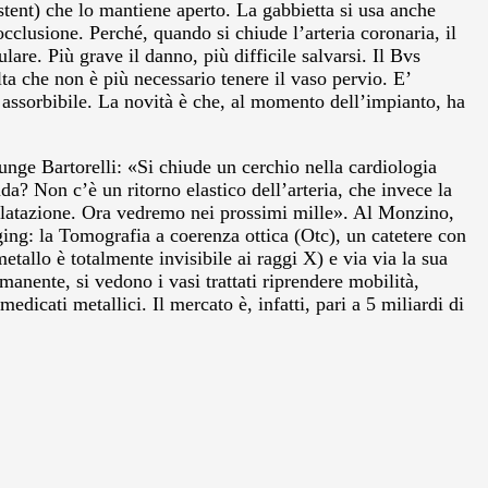
(stent) che lo mantiene aperto. La gabbietta si usa anche
cclusione. Perché, quando si chiude l’arteria coronaria, il
are. Più grave il danno, più difficile salvarsi. Il Bvs
ta che non è più necessario tenere il vaso pervio. E’
 assorbibile. La novità è che, al momento dell’impianto, ha
unge Bartorelli: «Si chiude un cerchio nella cardiologia
uda? Non c’è un ritorno elastico dell’arteria, che invece la
idilatazione. Ora vedremo nei prossimi mille». Al Monzino,
ging: la Tomografia a coerenza ottica (Otc), un catetere con
etallo è totalmente invisibile ai raggi X) e via via la sua
manente, si vedono i vasi trattati riprendere mobilità,
edicati metallici. Il mercato è, infatti, pari a 5 miliardi di