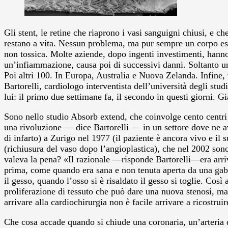
Gli stent, le retine che riaprono i vasi sanguigni chiusi, e c
restano a vita. Nessun problema, ma pur sempre un corpo estra
non tossica. Molte aziende, dopo ingenti investimenti, hanno
un’infiammazione, causa poi di successivi danni. Soltanto un’
Poi altri 100. In Europa, Australia e Nuova Zelanda. Infine, v
Bartorelli, cardiologo interventista dell’università degli stu
lui: il primo due settimane fa, il secondo in questi giorni. G
Sono nello studio Absorb extend, che coinvolge cento centr
una rivoluzione — dice Bartorelli — in un settore dove ne av
di infarto) a Zurigo nel 1977 (il paziente è ancora vivo e il
(richiusura del vaso dopo l’angioplastica), che nel 2002 sono
valeva la pena? «Il razionale —risponde Bartorelli—era arriv
prima, come quando era sana e non tenuta aperta da una gabb
il gesso, quando l’osso si è risaldato il gesso si toglie. Co
proliferazione di tessuto che può dare una nuova stenosi, ma 
arrivare alla cardiochirurgia non è facile arrivare a ricostru
Che cosa accade quando si chiude una coronaria, un’arteria de