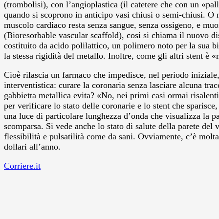
(trombolisi), con l’angioplastica (il catetere che con un «pal
quando si scoprono in anticipo vasi chiusi o semi-chiusi. O n
muscolo cardiaco resta senza sangue, senza ossigeno, e muore 
(Bioresorbable vascular scaffold), così si chiama il nuovo di
costituito da acido polilattico, un polimero noto per la sua
la stessa rigidità del metallo. Inoltre, come gli altri stent è 
Cioè rilascia un farmaco che impedisce, nel periodo iniziale
interventistica: curare la coronaria senza lasciare alcuna trac
gabbietta metallica evita? «No, nei primi casi ormai risalen
per verificare lo stato delle coronarie e lo stent che sparis
una luce di particolare lunghezza d’onda che visualizza la par
scomparsa. Si vede anche lo stato di salute della parete del v
flessibilità e pulsatilità come da sani. Ovviamente, c’è molta 
dollari all’anno.
Corriere.it