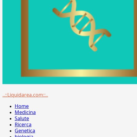
Menu
..::Liquidarea.com::..
principale
Home
Medicina
Salute
Ricerca
Genetica
biologia