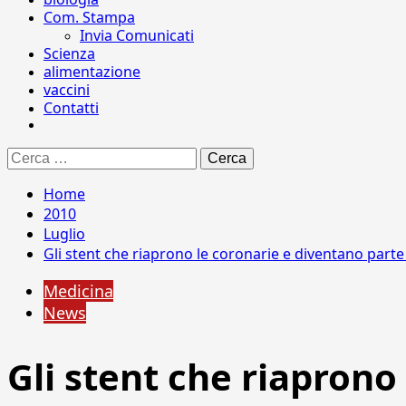
Com. Stampa
Invia Comunicati
Scienza
alimentazione
vaccini
Contatti
Ricerca
per:
Home
2010
Luglio
Gli stent che riaprono le coronarie e diventano parte
Medicina
News
Gli stent che riaprono