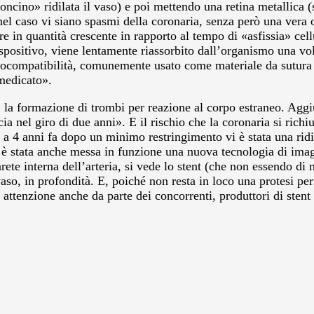
loncino» ridilata il vaso) e poi mettendo una retina metallica 
el caso vi siano spasmi della coronaria, senza però una vera o
in quantità crescente in rapporto al tempo di «asfissia» cellul
spositivo, viene lentamente riassorbito dall’organismo una vol
 biocompatibilità, comunemente usato come materiale da sutura
«medicato».
, la formazione di trombi per reazione al corpo estraneo. Aggi
cia nel giro di due anni». E il rischio che la coronaria si richi
ti a 4 anni fa dopo un minimo restringimento vi è stata una r
ce, è stata anche messa in funzione una nuova tecnologia di ima
ete interna dell’arteria, si vede lo stent (che non essendo di m
aso, in profondità. E, poiché non resta in loco una protesi per
attenzione anche da parte dei concorrenti, produttori di stent m