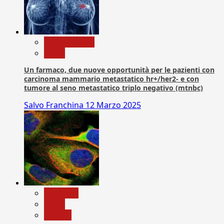
Com. Stampa
News
Un farmaco, due nuove opportunità per le pazienti con
carcinoma mammario metastatico hr+/her2- e con
tumore al seno metastatico triplo negativo (mtnbc)
Salvo Franchina
12 Marzo 2025
Medicina
News
Ricerca