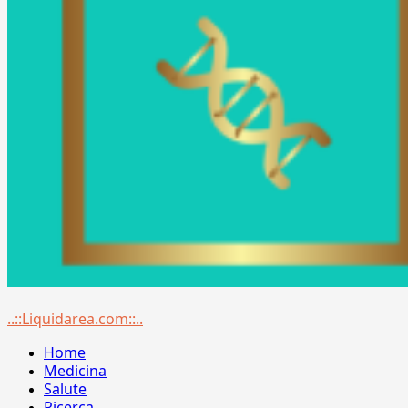
Menu
..::Liquidarea.com::..
principale
Home
Medicina
Salute
Ricerca