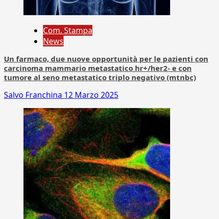
Com. Stampa
News
Un farmaco, due nuove opportunità per le pazienti con
carcinoma mammario metastatico hr+/her2- e con
tumore al seno metastatico triplo negativo (mtnbc)
Salvo Franchina
12 Marzo 2025