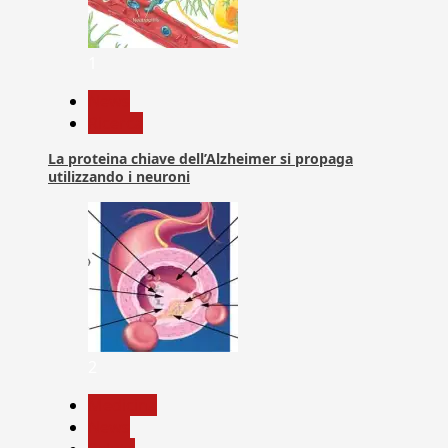
1
News
Ricerca
La proteina chiave dell’Alzheimer si propaga
utilizzando i neuroni
2
Medicina
News