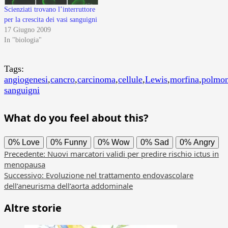
Scienziati trovano l’interruttore
per la crescita dei vasi sanguigni
17 Giugno 2009
In "biologia"
Tags:
angiogenesi
,
cancro
,
carcinoma
,
cellule
,
Lewis
,
morfina
,
polmo
sanguigni
What do you feel about this?
0%
Love
0%
Funny
0%
Wow
0%
Sad
0%
Angry
Navigazione
Precedente:
Nuovi marcatori validi per predire rischio ictus in
menopausa
articolo
Successivo:
Evoluzione nel trattamento endovascolare
dell’aneurisma dell’aorta addominale
Altre storie