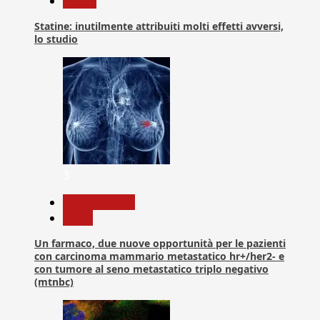
Salute
Statine: inutilmente attribuiti molti effetti avversi,
lo studio
3
Com. Stampa
News
Un farmaco, due nuove opportunità per le pazienti
con carcinoma mammario metastatico hr+/her2- e
con tumore al seno metastatico triplo negativo
(mtnbc)