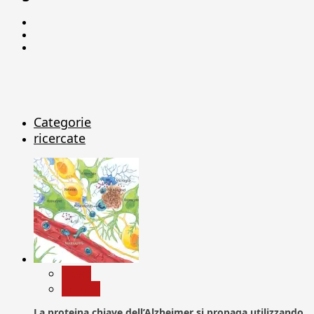
Facebook
Linkedin
X
Categorie
ricercate
News
Ricerca
La proteina chiave dell’Alzheimer si propaga utilizzando