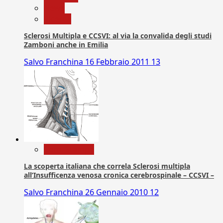
News
Ricerca
Sclerosi Multipla e CCSVI: al via la convalida degli studi
Zamboni anche in Emilia
Salvo Franchina
16 Febbraio 2011
13
Com. Stampa
La scoperta italiana che correla Sclerosi multipla
all’Insufficenza venosa cronica cerebrospinale – CCSVI –
Salvo Franchina
26 Gennaio 2010
12