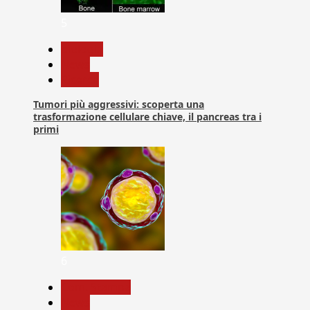
5
biologia
News
Ricerca
Tumori più aggressivi: scoperta una
trasformazione cellulare chiave, il pancreas tra i
primi
6
Com. Stampa
News