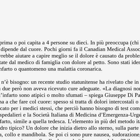
 prima o poi capita a 4 persone su dieci. In più preoccupa (chi 
 dipende dal cuore.
Pochi giorni fa il Canadian Medical Associ
rebbe aiutare a capire meglio se il dolore è causato da proble
ate dal medico di famiglia con dolore al petto. Sono stati ident
n infarto o quantomeno una malattia coronarica.
 n’è bisogno: un recente studio statunitense ha rivelato che in 
 due però non aveva ricevuto cure adeguate. «La diagnosi non 
ell’infarto sono atipici o molto sfumati – spiega Giuseppe Di P
a a che fare col cuore: spesso si tratta di dolori intercostali o
to per i medici stessi, che perciò hanno bisogno di test co
pedalieri e la Società Italiana di Medicina d’Emergenza-Urge
nfarto, simile a quella tedesca. L’elemento in più del metodo it
adro tipico? Un dolore che inizia dietro allo sterno, sulla part
 collo e mandibola. Se poi ci sono pure nausea, sudorazione, dif