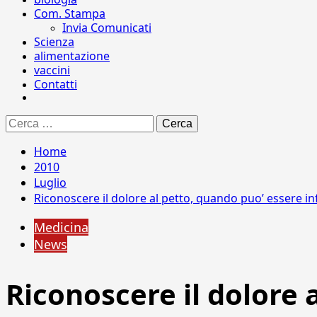
Com. Stampa
Invia Comunicati
Scienza
alimentazione
vaccini
Contatti
Ricerca
per:
Home
2010
Luglio
Riconoscere il dolore al petto, quando puo’ essere in
Medicina
News
Riconoscere il dolore 