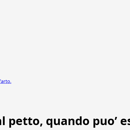
farto.
al petto, quando puo’ e