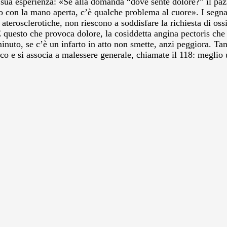
 sua esperienza: «Se alla domanda “dove sente dolore?” il pa
to con la mano aperta, c’è qualche problema al cuore». I segnali
terosclerotiche, non riescono a soddisfare la richiesta di oss
uesto che provoca dolore, la cosiddetta angina pectoris che i
inuto, se c’è un infarto in atto non smette, anzi peggiora. Tan
iaco e si associa a malessere generale, chiamate il 118: meglio 