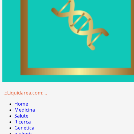
Menu
..::Liquidarea.com::..
principale
Home
Medicina
Salute
Ricerca
Genetica
biologia