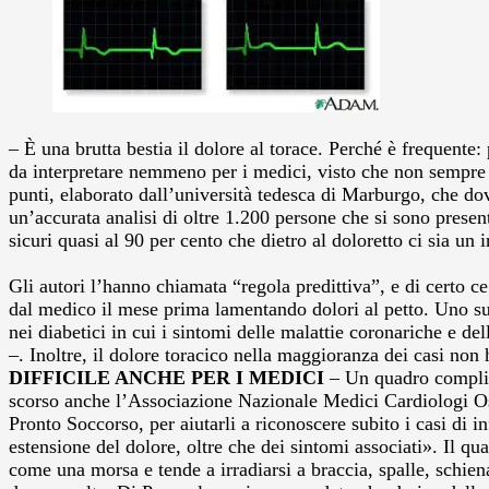
– È una brutta bestia il dolore al torace. Perché è frequente:
da interpretare nemmeno per i medici, visto che non sempre
punti, elaborato dall’università tedesca di Marburgo, che dov
un’accurata analisi di oltre 1.200 persone che si sono present
sicuri quasi al 90 per cento che dietro al doloretto ci sia u
Gli autori l’hanno chiamata “regola predittiva”, e di certo ce
dal medico il mese prima lamentando dolori al petto. Uno su
nei diabetici in cui i sintomi delle malattie coronariche e d
–. Inoltre, il dolore toracico nella maggioranza dei casi non h
DIFFICILE ANCHE PER I MEDICI
– Un quadro complica
scorso anche l’Associazione Nazionale Medici Cardiologi Os
Pronto Soccorso, per aiutarli a riconoscere subito i casi di i
estensione del dolore, oltre che dei sintomi associati». Il qu
come una morsa e tende a irradiarsi a braccia, spalle, schiena,