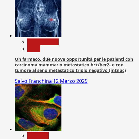
Com. Stampa
News
Un farmaco, due nuove opportunità per le pazienti con
carcinoma mammario metastatico hr+/her2- e con
tumore al seno metastatico triplo negativo (mtnbc)
Salvo Franchina
12 Marzo 2025
Medicina