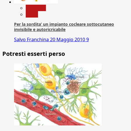
Medicina
News
Per la sordita’ un impianto cocleare sottocutaneo
invisibile e autoricricabile
Salvo Franchina
20 Maggio 2010
9
Potresti esserti perso