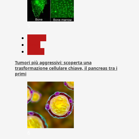
5
biologia
News
Ricerca
Tumori più aggressivi: scoperta una
trasformazione cellulare chiave, il pancreas tra i
primi
6