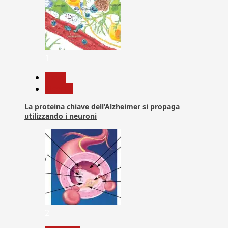
1
News
Ricerca
La proteina chiave dell’Alzheimer si propaga
utilizzando i neuroni
2