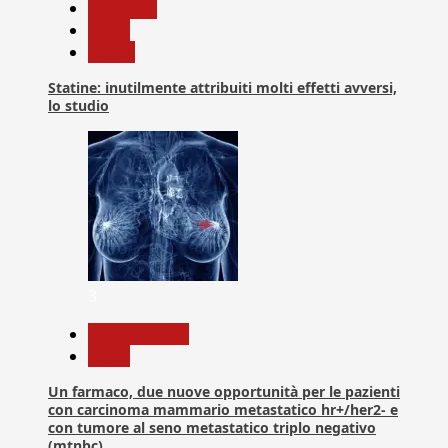
Medicina
News
Salute
Statine: inutilmente attribuiti molti effetti avversi,
lo studio
3
Com. Stampa
News
Un farmaco, due nuove opportunità per le pazienti
con carcinoma mammario metastatico hr+/her2- e
con tumore al seno metastatico triplo negativo
(mtnbc)