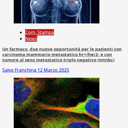
Com. Stampa
News
Un farmaco, due nuove opportunità per le pazienti con
carcinoma mammario metastatico hr+/her2- e con
tumore al seno metastatico triplo negativo (mtnbc)
Salvo Franchina
12 Marzo 2025