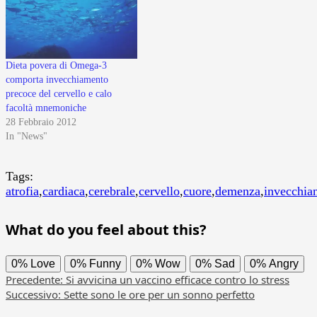
Dieta povera di Omega-3
comporta invecchiamento
precoce del cervello e calo
facoltà mnemoniche
28 Febbraio 2012
In "News"
Tags:
atrofia
,
cardiaca
,
cerebrale
,
cervello
,
cuore
,
demenza
,
invecchia
What do you feel about this?
0%
Love
0%
Funny
0%
Wow
0%
Sad
0%
Angry
Navigazione
Precedente:
Si avvicina un vaccino efficace contro lo stress
Successivo:
Sette sono le ore per un sonno perfetto
articolo