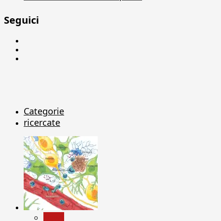
Seguici
Facebook
Linkedin
X
Categorie
ricercate
News