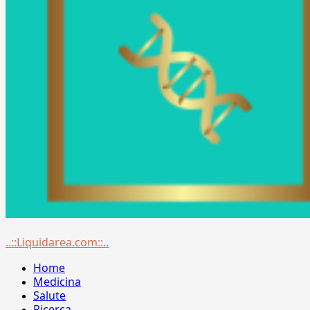
Menu
..::Liquidarea.com::..
principale
Home
Medicina
Salute
Ricerca