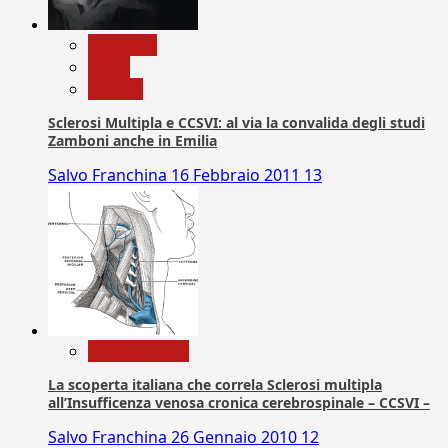
Medicina
News
Ricerca
Sclerosi Multipla e CCSVI: al via la convalida degli studi
Zamboni anche in Emilia
Salvo Franchina
16 Febbraio 2011
13
Com. Stampa
La scoperta italiana che correla Sclerosi multipla
all’Insufficenza venosa cronica cerebrospinale – CCSVI –
Salvo Franchina
26 Gennaio 2010
12