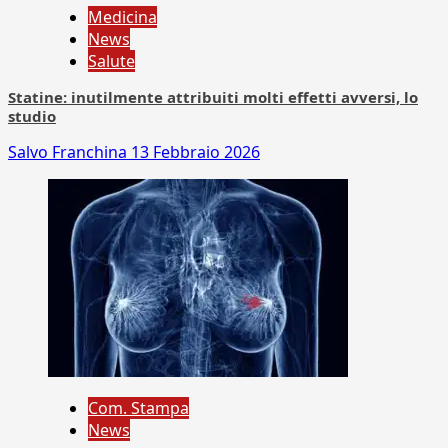
Medicina
News
Salute
Statine: inutilmente attribuiti molti effetti avversi, lo
studio
Salvo Franchina
13 Febbraio 2026
Com. Stampa
News