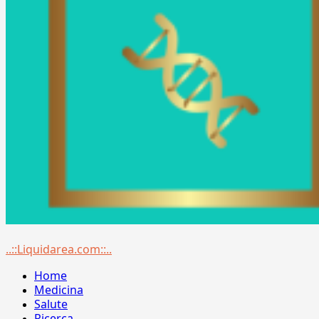
Menu
..::Liquidarea.com::..
principale
Home
Medicina
Salute
Ricerca