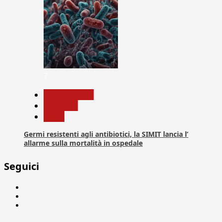
7
Com. Stampa
Medicina
News
Germi resistenti agli antibiotici, la SIMIT lancia l’
allarme sulla mortalità in ospedale
Seguici
Facebook
Linkedin
X