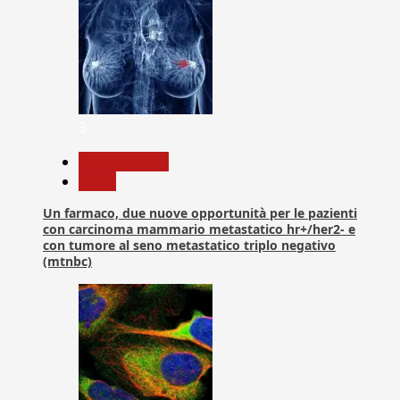
3
Com. Stampa
News
Un farmaco, due nuove opportunità per le pazienti
con carcinoma mammario metastatico hr+/her2- e
con tumore al seno metastatico triplo negativo
(mtnbc)