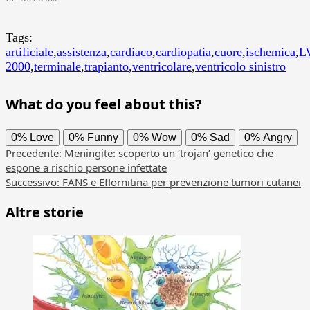
Tags:
artificiale
,
assistenza
,
cardiaco
,
cardiopatia
,
cuore
,
ischemica
,
L
2000
,
terminale
,
trapianto
,
ventricolare
,
ventricolo sinistro
What do you feel about this?
0%
Love
0%
Funny
0%
Wow
0%
Sad
0%
Angry
Navigazione
Precedente:
Meningite: scoperto un ‘trojan’ genetico che
espone a rischio persone infettate
articolo
Successivo:
FANS e Eflornitina per prevenzione tumori cutanei
Altre storie