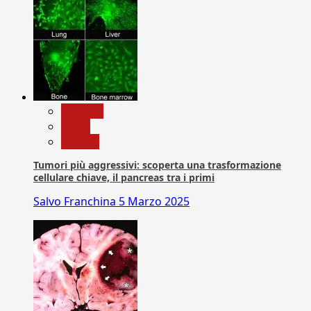
biologia
News
Ricerca
Tumori più aggressivi: scoperta una trasformazione
cellulare chiave, il pancreas tra i primi
Salvo Franchina
5 Marzo 2025