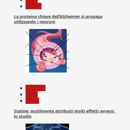
Ricerca
La proteina chiave dell’Alzheimer si propaga
utilizzando i neuroni
2
Medicina
News
Salute
Statine: inutilmente attribuiti molti effetti avversi,
lo studio