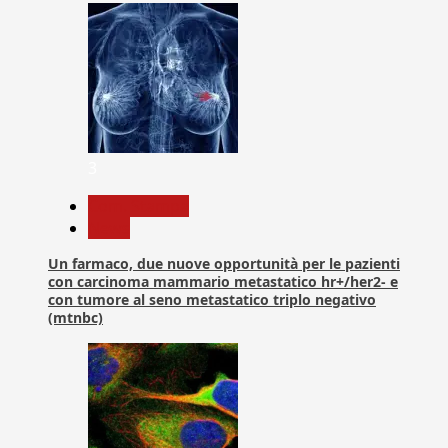
3
Com. Stampa
News
Un farmaco, due nuove opportunità per le pazienti
con carcinoma mammario metastatico hr+/her2- e
con tumore al seno metastatico triplo negativo
(mtnbc)