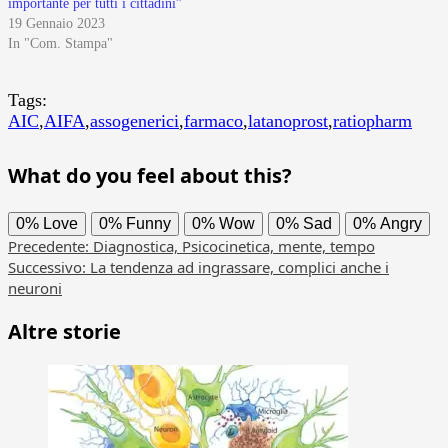
importante per tutti i cittadini”
19 Gennaio 2023
In "Com. Stampa"
Tags:
AIC
,
AIFA
,
assogenerici
,
farmaco
,
latanoprost
,
ratiopharm
What do you feel about this?
0%
Love
0%
Funny
0%
Wow
0%
Sad
0%
Angry
Navigazione
Precedente:
Diagnostica, Psicocinetica, mente, tempo
Successivo:
La tendenza ad ingrassare, complici anche i
articolo
neuroni
Altre storie