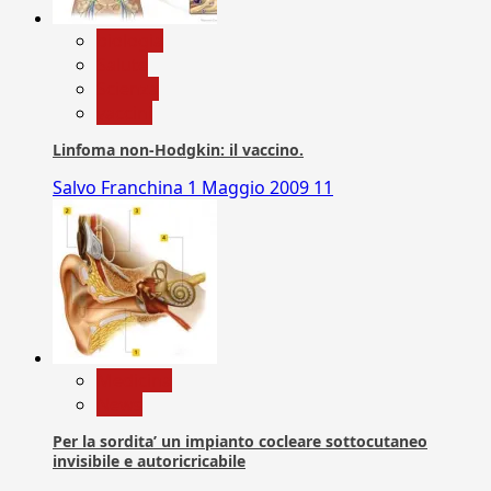
biologia
Salute
Scienza
vaccini
Linfoma non-Hodgkin: il vaccino.
Salvo Franchina
1 Maggio 2009
11
Medicina
News
Per la sordita’ un impianto cocleare sottocutaneo
invisibile e autoricricabile