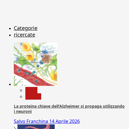
Categorie
ricercate
News
Ricerca
La proteina chiave dell’Alzheimer si propaga utilizzando
i neuroni
Salvo Franchina
14 Aprile 2026