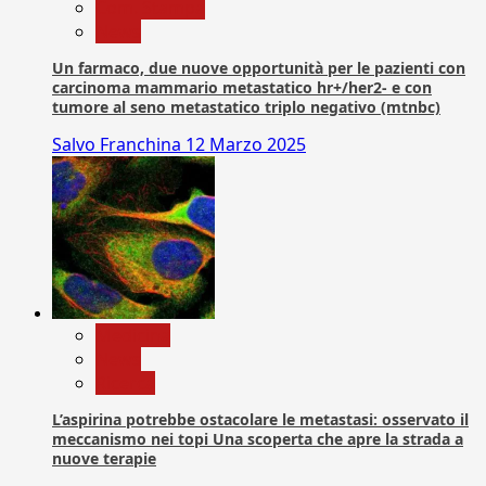
Com. Stampa
News
Un farmaco, due nuove opportunità per le pazienti con
carcinoma mammario metastatico hr+/her2- e con
tumore al seno metastatico triplo negativo (mtnbc)
Salvo Franchina
12 Marzo 2025
Medicina
News
Ricerca
L’aspirina potrebbe ostacolare le metastasi: osservato il
meccanismo nei topi Una scoperta che apre la strada a
nuove terapie