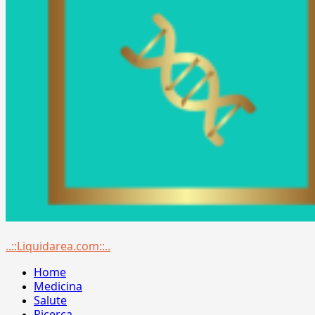
Menu
..::Liquidarea.com::..
principale
Home
Medicina
Salute
Ricerca