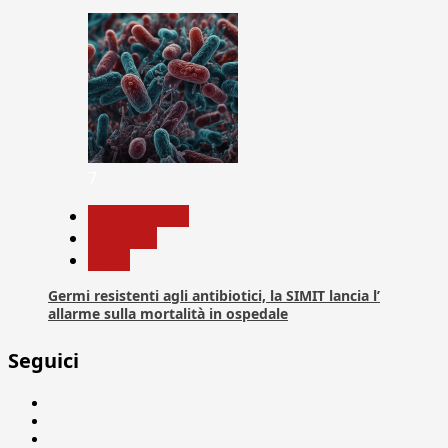
7
Com. Stampa
Medicina
News
Germi resistenti agli antibiotici, la SIMIT lancia l’
allarme sulla mortalità in ospedale
Seguici
Facebook
Linkedin
X