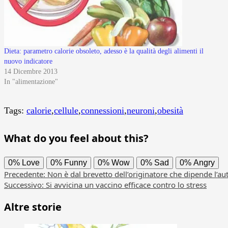
Dieta: parametro calorie obsoleto, adesso è la qualità degli alimenti il
nuovo indicatore
14 Dicembre 2013
In "alimentazione"
Tags:
calorie
,
cellule
,
connessioni
,
neuroni
,
obesità
What do you feel about this?
0%
Love
0%
Funny
0%
Wow
0%
Sad
0%
Angry
Navigazione
Precedente:
Non è dal brevetto dell’originatore che dipende l’au
Successivo:
Si avvicina un vaccino efficace contro lo stress
articolo
Altre storie