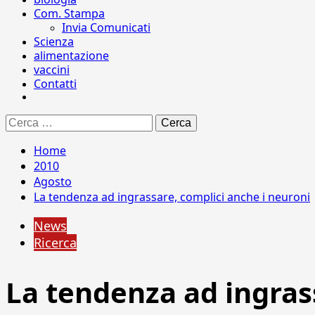
Com. Stampa
Invia Comunicati
Scienza
alimentazione
vaccini
Contatti
Ricerca
per:
Home
2010
Agosto
La tendenza ad ingrassare, complici anche i neuroni
News
Ricerca
La tendenza ad ingras