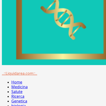
Menu
..::Liquidarea.com::..
principale
Home
Medicina
Salute
Ricerca
Genetica
biologia