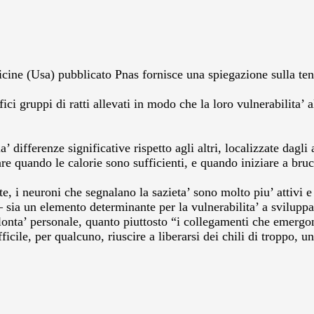
cine (Usa) pubblicato Pnas fornisce una spiegazione sulla tend
i gruppi di ratti allevati in modo che la loro vulnerabilita’ al
differenze significative rispetto agli altri, localizzate dagli 
e quando le calorie sono sufficienti, e quando iniziare a bruci
rite, i neuroni che segnalano la sazieta’ sono molto piu’ attivi
 – sia un elemento determinante per la vulnerabilita’ a svilupp
volonta’ personale, quanto piuttosto “i collegamenti che emerg
icile, per qualcuno, riuscire a liberarsi dei chili di troppo, u