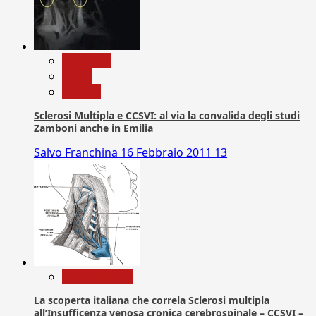
Medicina
News
Ricerca
Sclerosi Multipla e CCSVI: al via la convalida degli studi
Zamboni anche in Emilia
Salvo Franchina
16 Febbraio 2011
13
Com. Stampa
La scoperta italiana che correla Sclerosi multipla
all’Insufficenza venosa cronica cerebrospinale – CCSVI –