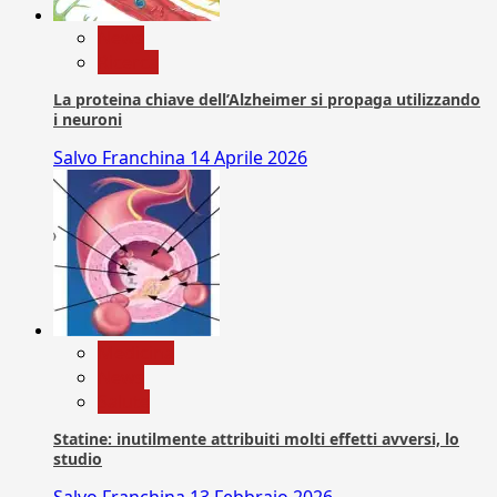
News
Ricerca
La proteina chiave dell’Alzheimer si propaga utilizzando
i neuroni
Salvo Franchina
14 Aprile 2026
Medicina
News
Salute
Statine: inutilmente attribuiti molti effetti avversi, lo
studio