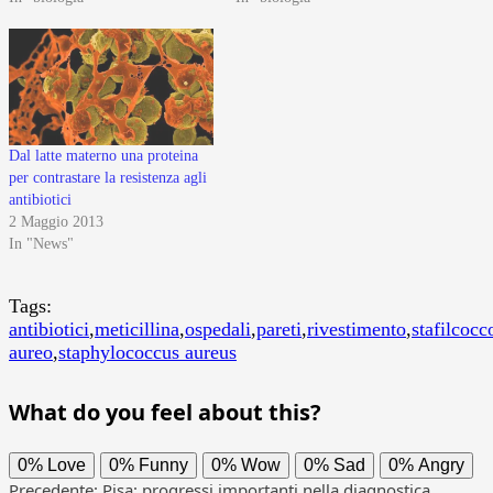
Dal latte materno una proteina
per contrastare la resistenza agli
antibiotici
2 Maggio 2013
In "News"
Tags:
antibiotici
,
meticillina
,
ospedali
,
pareti
,
rivestimento
,
stafilcocc
aureo
,
staphylococcus aureus
What do you feel about this?
0%
Love
0%
Funny
0%
Wow
0%
Sad
0%
Angry
Precedente:
Pisa: progressi importanti nella diagnostica