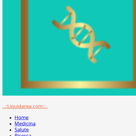
Menu
..::Liquidarea.com::..
principale
Home
Medicina
Salute
Ricerca