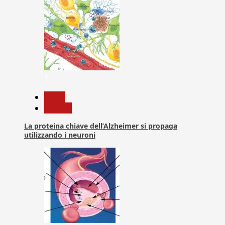
1
News
Ricerca
La proteina chiave dell’Alzheimer si propaga
utilizzando i neuroni