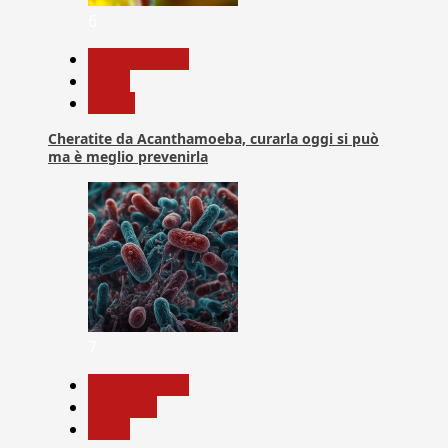
6
Com. Stampa
News
Salute
Cheratite da Acanthamoeba, curarla oggi si può
ma è meglio prevenirla
7
Com. Stampa
Medicina
News