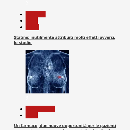
2
Medicina
News
Salute
Statine: inutilmente attribuiti molti effetti avversi,
lo studio
3
Com. Stampa
News
Un farmaco, due nuove opportunità per le pazienti