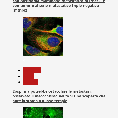
con carcinoma mammario metastatico hr+/her2- e
con tumore al seno metastatico triplo negativo
(mtnbc)
4
Medicina
News
Ricerca
L’aspirina potrebbe ostacolare le metastasi:
osservato il meccanismo nei topi Una scoperta che
apre la strada a nuove terapie