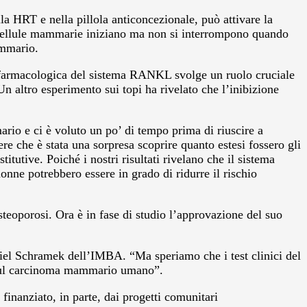
la HRT e nella pillola anticoncezionale, può attivare la
e cellule mammarie iniziano ma non si interrompono quando
ammario.
ne farmacologica del sistema RANKL svolge un ruolo cruciale
n altro esperimento sui topi ha rivelato che l’inibizione
io e ci è voluto un po’ di tempo prima di riuscire a
re che è stata una sorpresa scoprire quanto estesi fossero gli
itutive. Poiché i nostri risultati rivelano che il sistema
ne potrebbero essere in grado di ridurre il rischio
teoporosi. Ora è in fase di studio l’approvazione del suo
Daniel Schramek dell’IMBA. “Ma speriamo che i test clinici del
te sul carcinoma mammario umano”.
finanziato, in parte, dai progetti comunitari