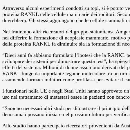
Attraverso alcuni esperimenti condotti su topi, si è potuto v
proteina RANKL nelle cellule mammarie dei roditori. Secondo
dovrebbero. Gli stessi aggiungono che le cellule staminali 
Nel frattempo altri ricercatori del gruppo statunitense Amge
nel differire la formazione di neoplasie mammarie, motivo pe
della proteina RANKL fa diminuire sia la formazione di ne
“Dieci anni fa abbiamo formulato l’ipotesi che la RANKL po
sviluppare dei sistemi per dimostrare questa tesi”, ha spiega
effetti del sistema. Milioni di donne assumono derivati del pr
RANKL funge da importante legame molecolare tra un ormone 
assumendo farmaci inibitori come profilassi per evitare il ca
I funzionari nella UE e negli Stati Uniti hanno approvato un
uso nel trattamento di metastasi ossee in pazienti con cancro
“Saranno necessari altri studi per dimostrare il principio de
denosumab possano iniziare nel prossimo futuro per verifica
Allo studio hanno partecipato ricercatori provenienti da Aust