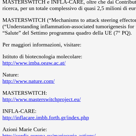
MASTERSWITCH e INFLA-CARE, oltre che dai Contributi di ec
ricerca, per un totale complessivo di quasi 2,5 milioni di eur
MASTERSWITCH (“Mechanisms to attack steering effectors 
(“Understanding inflammation-associated tumorigenesis for th
“Salute” del Settimo programma quadro della UE (7° PQ).
Per maggiori informazioni, visitare:
Istituto di biotecnologia molecolare:
http://www.imba.oeaw.ac.at/
Nature:
http://www.nature.com/
MASTERSWITCH:
http://www.masterswitchproject.eu/
INFLA-CARE:
http://inflacare.imbb.forth.gr/index.php
Azioni Marie Curie:
http://cordis.europa.eu/mariecurie-actions/