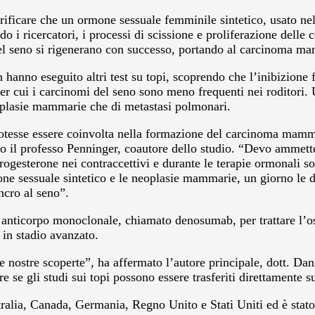
erificare che un ormone sessuale femminile sintetico, usato nel
 i ricercatori, i processi di scissione e proliferazione dell
nel seno si rigenerano con successo, portando al carcinoma m
n hanno eseguito altri test su topi, scoprendo che l’inibizio
r cui i carcinomi del seno sono meno frequenti nei roditori. U
oplasie mammarie che di metastasi polmonari.
tesse essere coinvolta nella formazione del carcinoma mammar
to il professo Penninger, coautore dello studio. “Devo ammette
ogesterone nei contraccettivi e durante le terapie ormonali sost
sessuale sintetico e le neoplasie mammarie, un giorno le don
ncro al seno”.
 anticorpo monoclonale, chiamato denosumab, per trattare l’os
 in stadio avanzato.
lle nostre scoperte”, ha affermato l’autore principale, dott. 
re se gli studi sui topi possono essere trasferiti direttamen
ralia, Canada, Germania, Regno Unito e Stati Uniti ed è stato 