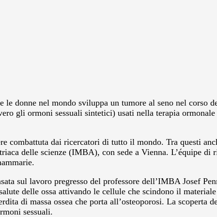
te le donne nel mondo sviluppa un tumore al seno nel corso dell
vero gli ormoni sessuali sintetici) usati nella terapia ormonal
re combattuta dai ricercatori di tutto il mondo. Tra questi anc
triaca delle scienze (IMBA), con sede a Vienna. L’équipe di r
 mammarie.
 basata sul lavoro pregresso del professore dell’IMBA Josef Pe
te delle ossa attivando le cellule che scindono il materiale o
erdita di massa ossea che porta all’osteoporosi. La scoperta d
ormoni sessuali.