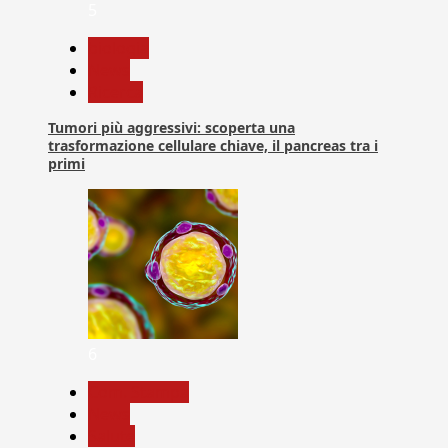
5
biologia
News
Ricerca
Tumori più aggressivi: scoperta una
trasformazione cellulare chiave, il pancreas tra i
primi
6
Com. Stampa
News
Salute