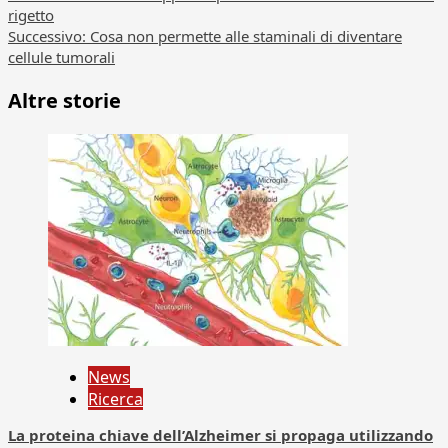
Navigazione
rigetto
articolo
Successivo:
Cosa non permette alle staminali di diventare
cellule tumorali
Altre storie
News
Ricerca
La proteina chiave dell’Alzheimer si propaga utilizzando