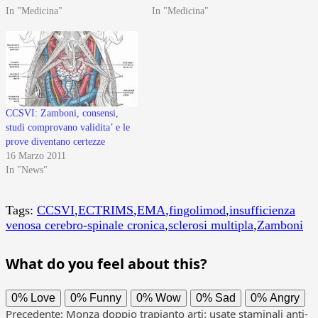
In "Medicina"
In "Medicina"
CCSVI: Zamboni, consensi,
studi comprovano validita’ e le
prove diventano certezze
16 Marzo 2011
In "News"
Tags:
CCSVI
,
ECTRIMS
,
EMA
,
fingolimod
,
insufficienza
venosa cerebro-spinale cronica
,
sclerosi multipla
,
Zamboni
What do you feel about this?
0%
Love
0%
Funny
0%
Wow
0%
Sad
0%
Angry
Precedente:
Monza doppio trapianto arti: usate staminali anti-