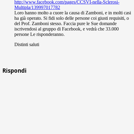
http://www.facebook.com/pages/CCSVI-nella-Sclerosi-
Multipla/139997017782
Loro hanno molto a cuore la causa di Zamboni, e in molti casi
ha già operato. Si fidi solo delle persone coi giusti requisiti, o
del Prof. Zamboni stesso. Faccia pure le Sue domande
iscrivendosi al gruppo di Facebook, e vedrà che 33.000
persone Le risponderanno.
Distinti saluti
Rispondi