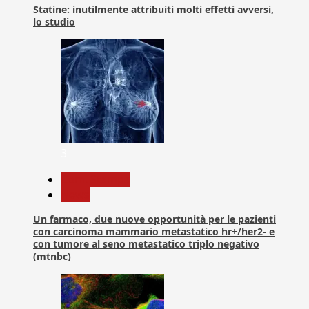
Statine: inutilmente attribuiti molti effetti avversi,
lo studio
3
Com. Stampa
News
Un farmaco, due nuove opportunità per le pazienti
con carcinoma mammario metastatico hr+/her2- e
con tumore al seno metastatico triplo negativo
(mtnbc)