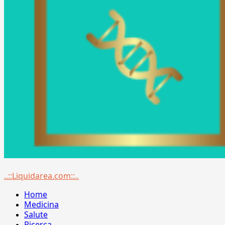
Menu
..::Liquidarea.com::..
principale
Home
Medicina
Salute
Ricerca