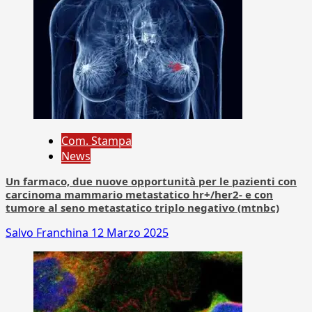
Com. Stampa
News
Un farmaco, due nuove opportunità per le pazienti con
carcinoma mammario metastatico hr+/her2- e con
tumore al seno metastatico triplo negativo (mtnbc)
Salvo Franchina
12 Marzo 2025