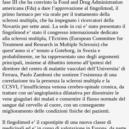
fase III che ha convinto la Food and Drug Administration
americana (Fda) a dare l’approvazione al fingolimod, il
primo farmaco per via orale per il trattamento della
sclerosi multipla, che ha impegnato i ricercatori della
Novartis per sette anni. La sede in cui e’ stato presentato il
fingolimod e’ stato il congresso internazionale dedicato
alla sclerosi multipla, l’Ectrims (European Committee for
Treatment and Research in Multiple Sclerosis) che
quest’anno si e’ tenuto a Goteborg, in Svezia e
probabilmente, ne ha rappresentato uno degli argomenti
principali, insieme al dibattito intorno all’ipotesi del
direttore del centro di malattie vascolari dell’Universita’ di
Ferrara, Paolo Zamboni che sostiene l’esistenza di una
correlazione tra la presenza la sclerosi multipla e la
CCSVI, l’insufficienza venosa cerebro-spinale cronica, da
trattare con un’angioplastica dilatativa per disostruire le
vene giugulari dei malati e consentire il flusso normale del
sangue dal cervello al cuore, con un conseguente
miglioramento delle condizioni fisiche dei pazienti.
Il fingolimod e’ il capostipite di una nuova classe di
medicinali ed e’ in corso di valutazione in Europa, da parte