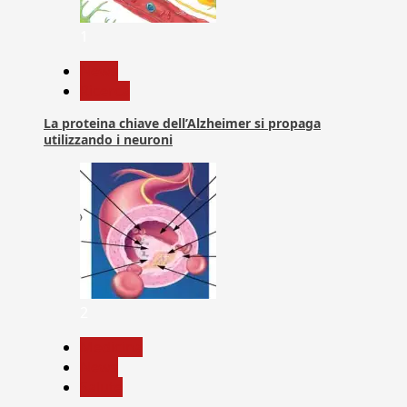
1
News
Ricerca
La proteina chiave dell’Alzheimer si propaga
utilizzando i neuroni
2
Medicina
News
Salute