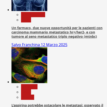
Com. Stampa
News
Un farmaco, due nuove opportunità per le pazienti con
carcinoma mammario metastatico hr+/her2- e con
tumore al seno metastatico triplo negativo (mtnbc)
Salvo Franchina
12 Marzo 2025
Medicina
News
Ricerca
L’aspirina potrebbe ostacolare le metastasi: osservato il