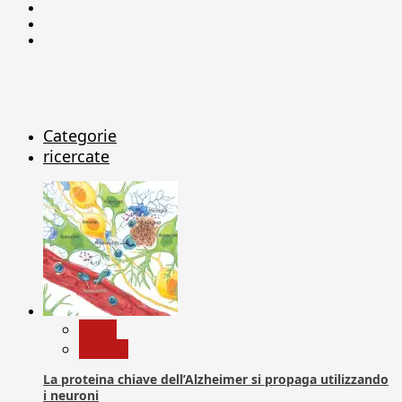
Facebook
Linkedin
X
Categorie
ricercate
News
Ricerca
La proteina chiave dell’Alzheimer si propaga utilizzando
i neuroni