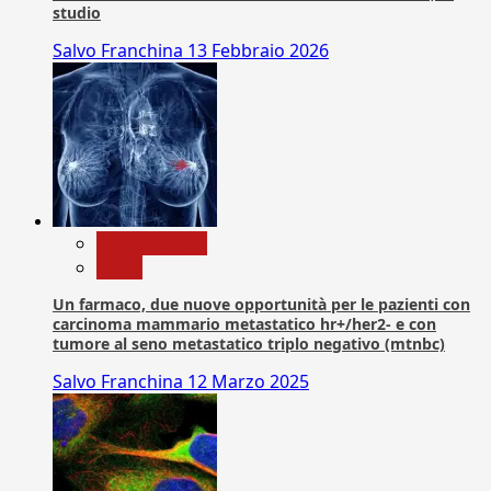
studio
Salvo Franchina
13 Febbraio 2026
Com. Stampa
News
Un farmaco, due nuove opportunità per le pazienti con
carcinoma mammario metastatico hr+/her2- e con
tumore al seno metastatico triplo negativo (mtnbc)
Salvo Franchina
12 Marzo 2025