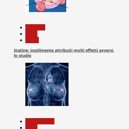
2
Medicina
News
Salute
Statine: inutilmente attribuiti molti effetti avversi,
lo studio
3
Com. Stampa
News