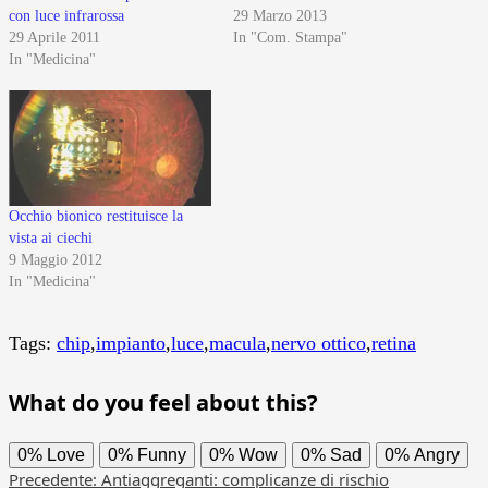
con luce infrarossa
29 Marzo 2013
29 Aprile 2011
In "Com. Stampa"
In "Medicina"
Occhio bionico restituisce la
vista ai ciechi
9 Maggio 2012
In "Medicina"
Tags:
chip
,
impianto
,
luce
,
macula
,
nervo ottico
,
retina
What do you feel about this?
0%
Love
0%
Funny
0%
Wow
0%
Sad
0%
Angry
Navigazione
Precedente:
Antiaggreganti: complicanze di rischio