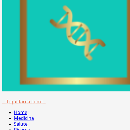
Menu
..::Liquidarea.com::..
principale
Home
Medicina
Salute
Ricerca