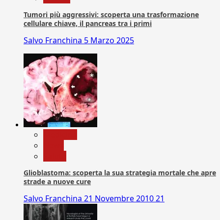
Tumori più aggressivi: scoperta una trasformazione
cellulare chiave, il pancreas tra i primi
Salvo Franchina
5 Marzo 2025
Medicina
News
Salute
Glioblastoma: scoperta la sua strategia mortale che apre
strade a nuove cure
Salvo Franchina
21 Novembre 2010
21