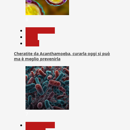
6
Com. Stampa
News
Salute
Cheratite da Acanthamoeba, curarla oggi si può
ma è meglio prevenirla
7
Com. Stampa