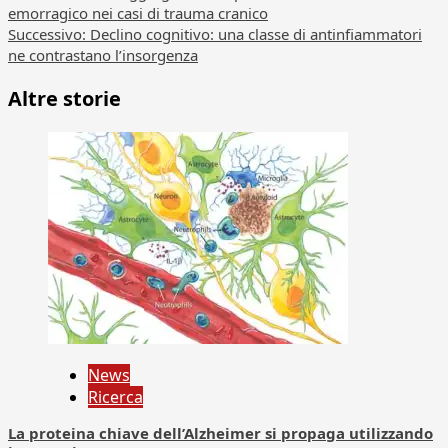
emorragico nei casi di trauma cranico
articolo
Successivo:
Declino cognitivo: una classe di antinfiammatori
ne contrastano l’insorgenza
Altre storie
News
Ricerca
La proteina chiave dell’Alzheimer si propaga utilizzando