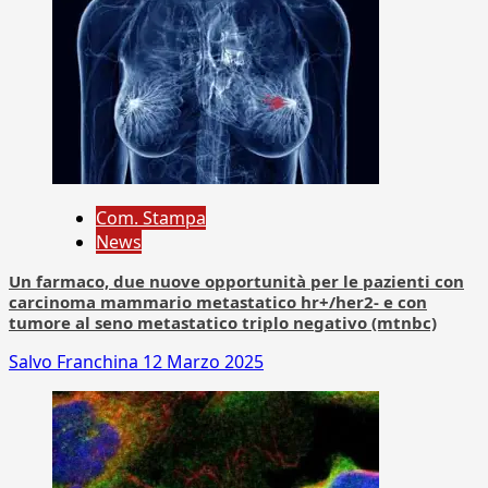
Com. Stampa
News
Un farmaco, due nuove opportunità per le pazienti con
carcinoma mammario metastatico hr+/her2- e con
tumore al seno metastatico triplo negativo (mtnbc)
Salvo Franchina
12 Marzo 2025