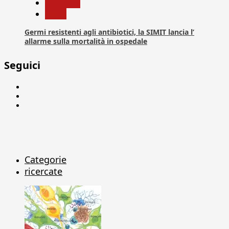
Medicina
News
Germi resistenti agli antibiotici, la SIMIT lancia l’
allarme sulla mortalità in ospedale
Seguici
Facebook
Linkedin
X
Categorie
ricercate