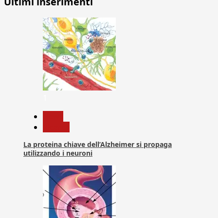
Ultimi inserimenti
1
News
Ricerca
La proteina chiave dell’Alzheimer si propaga
utilizzando i neuroni