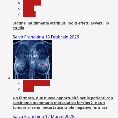
Medicina
News
Salute
Statine: inutilmente attribuiti molti effetti avversi, lo
studio
Salvo Franchina
13 Febbraio 2026
Com. Stampa
News
Un farmaco, due nuove opportunità per le pazienti con
carcinoma mammario metastatico hr+/her2- e con
tumore al seno metastatico triplo negativo (mtnbc)
Salvo Franchina
12 Marzo 2025