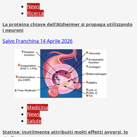
News
Ricerca
La proteina chiave dell’Alzheimer si propaga utilizzando
i neuroni
Salvo Franchina
14 Aprile 2026
Medicina
News
Salute
Statine: inutilmente attribuiti molti effetti avversi, lo