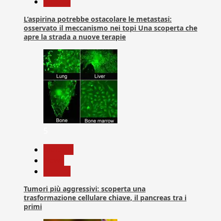
Ricerca
L’aspirina potrebbe ostacolare le metastasi:
osservato il meccanismo nei topi Una scoperta che
apre la strada a nuove terapie
5
biologia
News
Ricerca
Tumori più aggressivi: scoperta una
trasformazione cellulare chiave, il pancreas tra i
primi