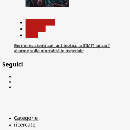
7
Com. Stampa
Medicina
News
Germi resistenti agli antibiotici, la SIMIT lancia l’
allarme sulla mortalità in ospedale
Seguici
Facebook
Linkedin
X
Categorie
ricercate