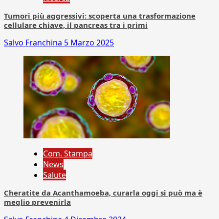
Tumori più aggressivi: scoperta una trasformazione
cellulare chiave, il pancreas tra i primi
Salvo Franchina
5 Marzo 2025
Com. Stampa
News
Salute
Cheratite da Acanthamoeba, curarla oggi si può ma è
meglio prevenirla