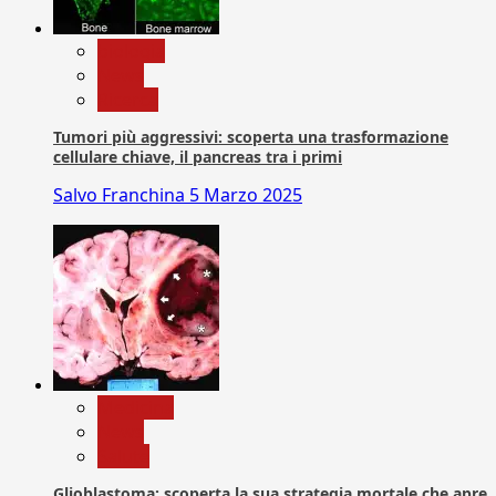
biologia
News
Ricerca
Tumori più aggressivi: scoperta una trasformazione
cellulare chiave, il pancreas tra i primi
Salvo Franchina
5 Marzo 2025
Medicina
News
Salute
Glioblastoma: scoperta la sua strategia mortale che apre