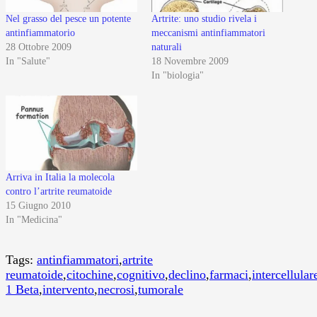
Nel grasso del pesce un potente
Artrite: uno studio rivela i
antinfiammatorio
meccanismi antinfiammatori
28 Ottobre 2009
naturali
In "Salute"
18 Novembre 2009
In "biologia"
Arriva in Italia la molecola
contro l’artrite reumatoide
15 Giugno 2010
In "Medicina"
Tags:
antinfiammatori
,
artrite
reumatoide
,
citochine
,
cognitivo
,
declino
,
farmaci
,
intercellular
1 Beta
,
intervento
,
necrosi
,
tumorale