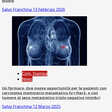
studio
Salvo Franchina
13 Febbraio 2026
Com. Stampa
News
Un farmaco, due nuove opportunità per le pazienti con
carcinoma mammario metastatico hr+/her2- e con
tumore al seno metastatico triplo negativo (mtnbc)
Salvo Franchina
12 Marzo 2025