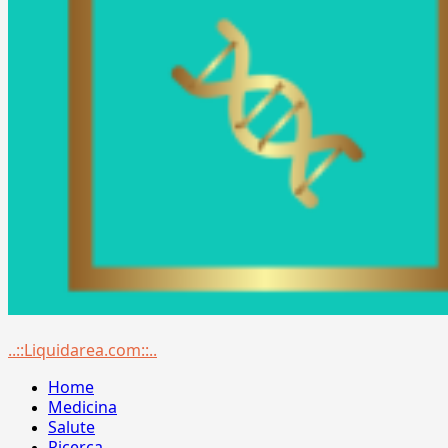
Menu
..::Liquidarea.com::..
principale
Home
Medicina
Salute
Ricerca