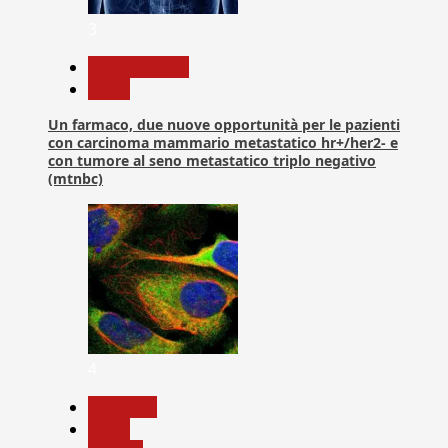
3
Com. Stampa
News
Un farmaco, due nuove opportunità per le pazienti
con carcinoma mammario metastatico hr+/her2- e
con tumore al seno metastatico triplo negativo
(mtnbc)
4
Medicina
News