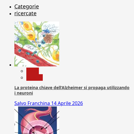
Categorie
ricercate
News
Ricerca
La proteina chiave dell’Alzheimer si propaga utilizzando
i neuroni
Salvo Franchina
14 Aprile 2026