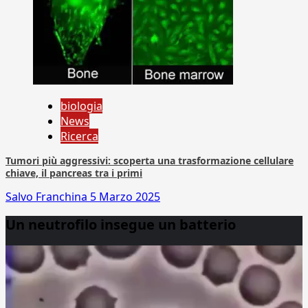
biologia
News
Ricerca
Tumori più aggressivi: scoperta una trasformazione cellulare
chiave, il pancreas tra i primi
Salvo Franchina
5 Marzo 2025
Un neutrofilo insegue un batterio
Video
Player