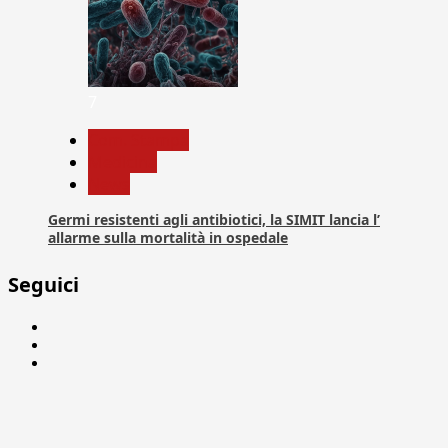
7
Com. Stampa
Medicina
News
Germi resistenti agli antibiotici, la SIMIT lancia l’
allarme sulla mortalità in ospedale
Seguici
Facebook
Linkedin
X