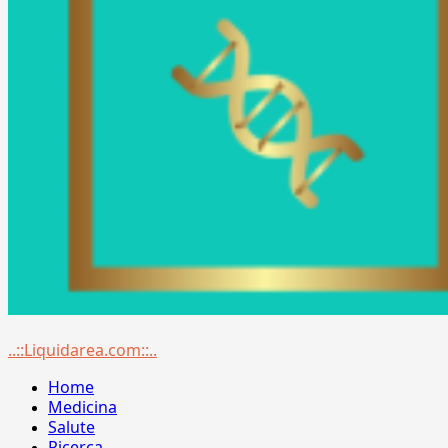
Menu
..::Liquidarea.com::..
principale
Home
Medicina
Salute
Ricerca