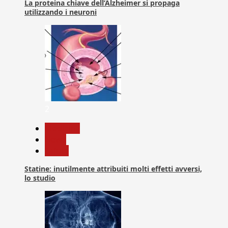
La proteina chiave dell’Alzheimer si propaga
utilizzando i neuroni
2
Medicina
News
Salute
Statine: inutilmente attribuiti molti effetti avversi,
lo studio