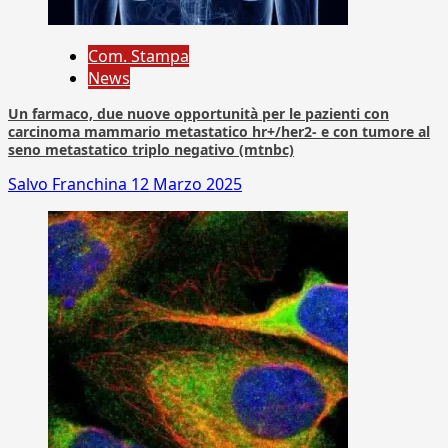
Com. Stampa
News
Un farmaco, due nuove opportunità per le pazienti con
carcinoma mammario metastatico hr+/her2- e con tumore al
seno metastatico triplo negativo (mtnbc)
Salvo Franchina
12 Marzo 2025