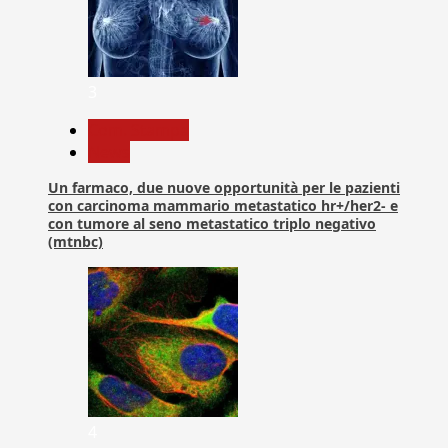
3
Com. Stampa
News
Un farmaco, due nuove opportunità per le pazienti
con carcinoma mammario metastatico hr+/her2- e
con tumore al seno metastatico triplo negativo
(mtnbc)
4