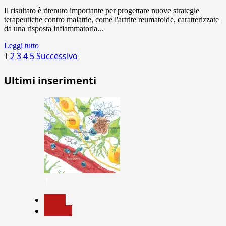
Il risultato è ritenuto importante per progettare nuove strategie
terapeutiche contro malattie, come l'artrite reumatoide, caratterizzate
da una risposta infiammatoria...
Leggi tutto
Paginazione
2
3
4
5
Successivo
1
degli
Ultimi inserimenti
articoli
1
News
Ricerca