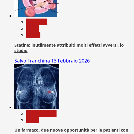
Medicina
News
Salute
Statine: inutilmente attribuiti molti effetti avversi, lo
studio
Salvo Franchina
13 Febbraio 2026
Com. Stampa
News
Un farmaco, due nuove opportunità per le pazienti con