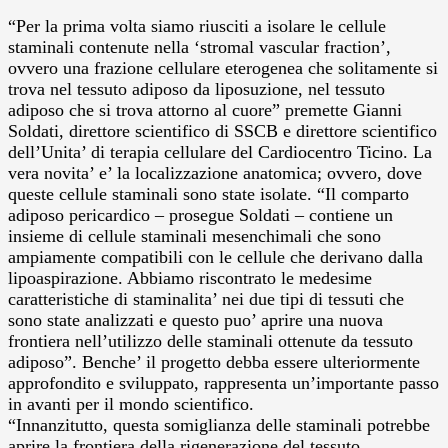
“Per la prima volta siamo riusciti a isolare le cellule
staminali contenute nella ‘stromal vascular fraction’,
ovvero una frazione cellulare eterogenea che solitamente si
trova nel tessuto adiposo da liposuzione, nel tessuto
adiposo che si trova attorno al cuore” premette Gianni
Soldati, direttore scientifico di SSCB e direttore scientifico
dell’Unita’ di terapia cellulare del Cardiocentro Ticino. La
vera novita’ e’ la localizzazione anatomica; ovvero, dove
queste cellule staminali sono state isolate. “Il comparto
adiposo pericardico – prosegue Soldati – contiene un
insieme di cellule staminali mesenchimali che sono
ampiamente compatibili con le cellule che derivano dalla
lipoaspirazione. Abbiamo riscontrato le medesime
caratteristiche di staminalita’ nei due tipi di tessuti che
sono state analizzati e questo puo’ aprire una nuova
frontiera nell’utilizzo delle staminali ottenute da tessuto
adiposo”. Benche’ il progetto debba essere ulteriormente
approfondito e sviluppato, rappresenta un’importante passo
in avanti per il mondo scientifico.
“Innanzitutto, questa somiglianza delle staminali potrebbe
aprire la frontiera della rigenerazione del tessuto