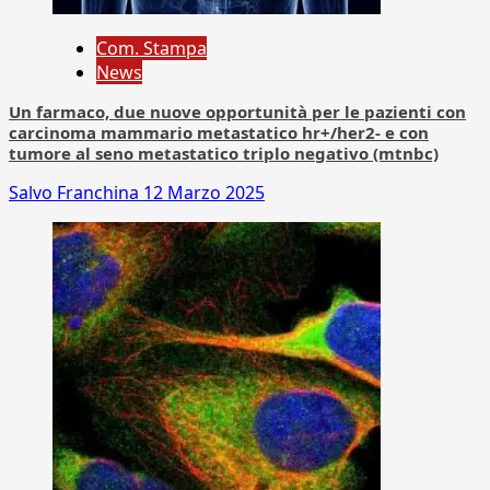
Com. Stampa
News
Un farmaco, due nuove opportunità per le pazienti con
carcinoma mammario metastatico hr+/her2- e con
tumore al seno metastatico triplo negativo (mtnbc)
Salvo Franchina
12 Marzo 2025