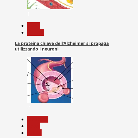
1
News
Ricerca
La proteina chiave dell’Alzheimer si propaga
utilizzando i neuroni
2
Medicina
News
Salute