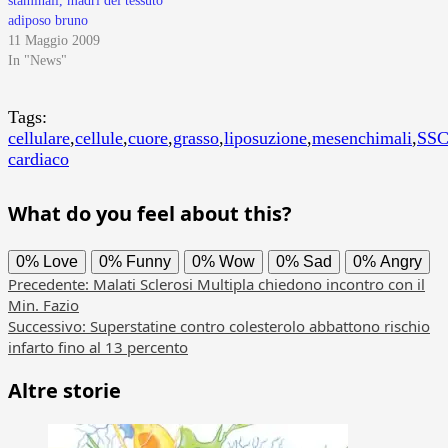
staminali, madri del tessuto
adiposo bruno
11 Maggio 2009
In "News"
Tags:
cellulare
,
cellule
,
cuore
,
grasso
,
liposuzione
,
mesenchimali
,
SS
cardiaco
What do you feel about this?
0%
Love
0%
Funny
0%
Wow
0%
Sad
0%
Angry
Navigazione
Precedente:
Malati Sclerosi Multipla chiedono incontro con il
Min. Fazio
articolo
Successivo:
Superstatine contro colesterolo abbattono rischio
infarto fino al 13 percento
Altre storie