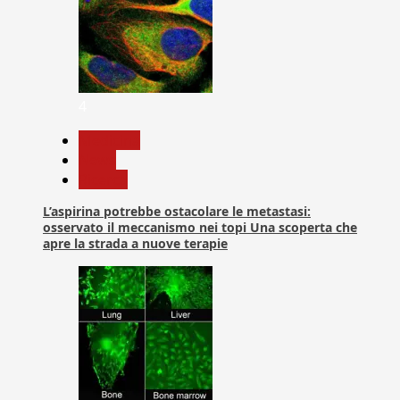
4
Medicina
News
Ricerca
L’aspirina potrebbe ostacolare le metastasi:
osservato il meccanismo nei topi Una scoperta che
apre la strada a nuove terapie