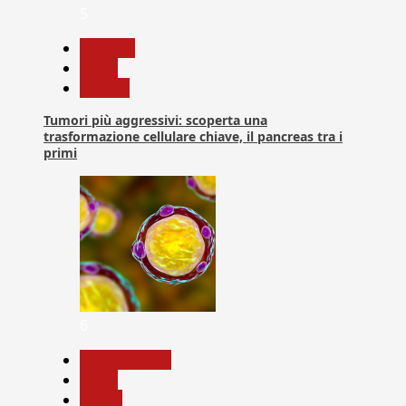
5
biologia
News
Ricerca
Tumori più aggressivi: scoperta una
trasformazione cellulare chiave, il pancreas tra i
primi
6
Com. Stampa
News
Salute