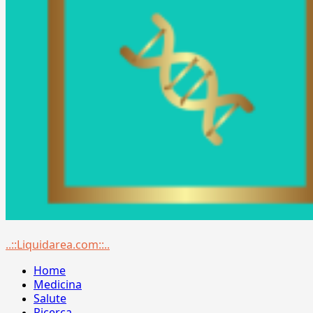
Menu
..::Liquidarea.com::..
principale
Home
Medicina
Salute
Ricerca