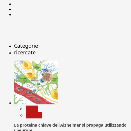
Facebook
Linkedin
X
Categorie
ricercate
News
Ricerca
La proteina chiave dell’Alzheimer si propaga utilizzando
i neuroni