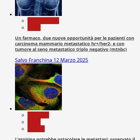
Com. Stampa
News
Un farmaco, due nuove opportunità per le pazienti con
carcinoma mammario metastatico hr+/her2- e con
tumore al seno metastatico triplo negativo (mtnbc)
Salvo Franchina
12 Marzo 2025
Medicina
News
Ricerca
L’aspirina potrebbe ostacolare le metastasi: osservato il