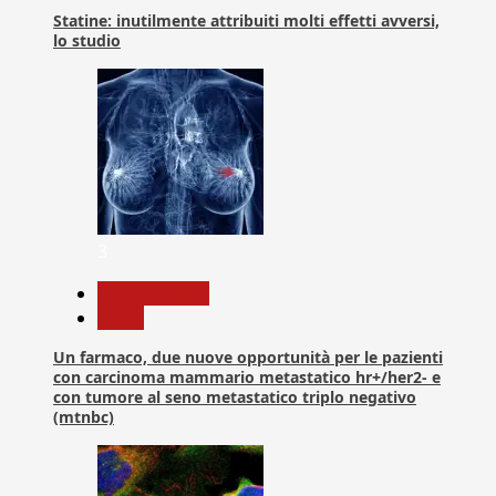
Statine: inutilmente attribuiti molti effetti avversi,
lo studio
3
Com. Stampa
News
Un farmaco, due nuove opportunità per le pazienti
con carcinoma mammario metastatico hr+/her2- e
con tumore al seno metastatico triplo negativo
(mtnbc)