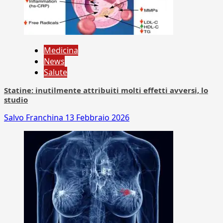
Medicina
News
Salute
Statine: inutilmente attribuiti molti effetti avversi, lo
studio
Salvo Franchina
13 Febbraio 2026