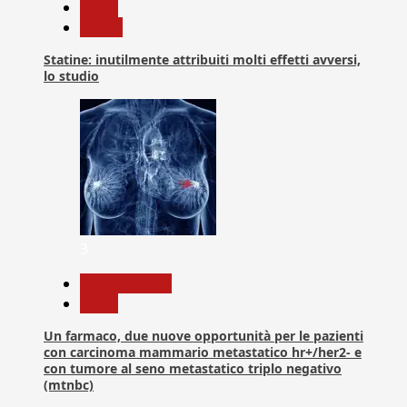
News
Salute
Statine: inutilmente attribuiti molti effetti avversi,
lo studio
3
Com. Stampa
News
Un farmaco, due nuove opportunità per le pazienti
con carcinoma mammario metastatico hr+/her2- e
con tumore al seno metastatico triplo negativo
(mtnbc)