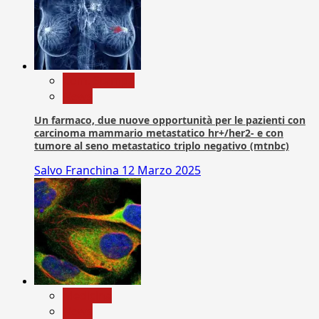
Com. Stampa
News
Un farmaco, due nuove opportunità per le pazienti con
carcinoma mammario metastatico hr+/her2- e con
tumore al seno metastatico triplo negativo (mtnbc)
Salvo Franchina
12 Marzo 2025
Medicina
News