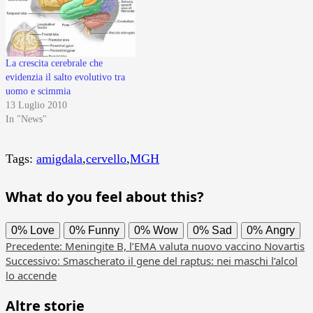
La crescita cerebrale che
evidenzia il salto evolutivo tra
uomo e scimmia
13 Luglio 2010
In "News"
Tags:
amigdala
,
cervello
,
MGH
What do you feel about this?
0%
Love
0%
Funny
0%
Wow
0%
Sad
0%
Angry
Navigazione
Precedente:
Meningite B, l’EMA valuta nuovo vaccino Novartis
Successivo:
Smascherato il gene del raptus: nei maschi l’alcol
articolo
lo accende
Altre storie