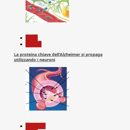
1
News
Ricerca
La proteina chiave dell’Alzheimer si propaga
utilizzando i neuroni
2
Medicina