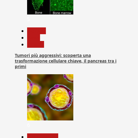
5
biologia
News
Ricerca
Tumori più aggressivi: scoperta una
trasformazione cellulare chiave, il pancreas tra i
primi
6
Com. Stampa