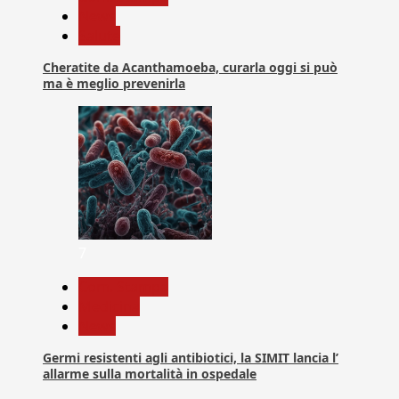
News
Salute
Cheratite da Acanthamoeba, curarla oggi si può
ma è meglio prevenirla
7
Com. Stampa
Medicina
News
Germi resistenti agli antibiotici, la SIMIT lancia l’
allarme sulla mortalità in ospedale