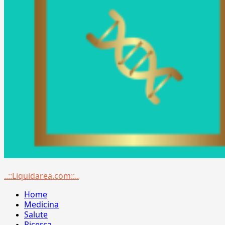
Menu
..::Liquidarea.com::..
principale
Home
Medicina
Salute
Ricerca