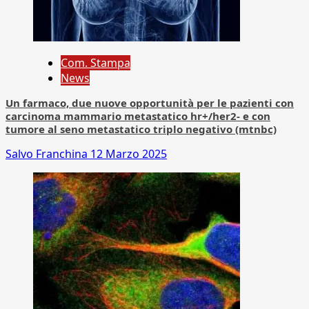
Com. Stampa
News
Un farmaco, due nuove opportunità per le pazienti con
carcinoma mammario metastatico hr+/her2- e con
tumore al seno metastatico triplo negativo (mtnbc)
Salvo Franchina
12 Marzo 2025