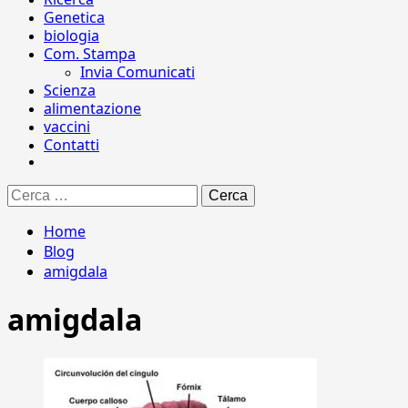
Genetica
biologia
Com. Stampa
Invia Comunicati
Scienza
alimentazione
vaccini
Contatti
Ricerca
per:
Home
Blog
amigdala
amigdala