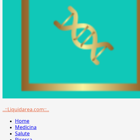
Menu
..::Liquidarea.com::..
principale
Home
Medicina
Salute
Ricerca