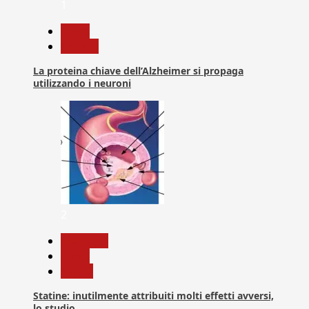
1
News
Ricerca
La proteina chiave dell’Alzheimer si propaga
utilizzando i neuroni
2
Medicina
News
Salute
Statine: inutilmente attribuiti molti effetti avversi,
lo studio