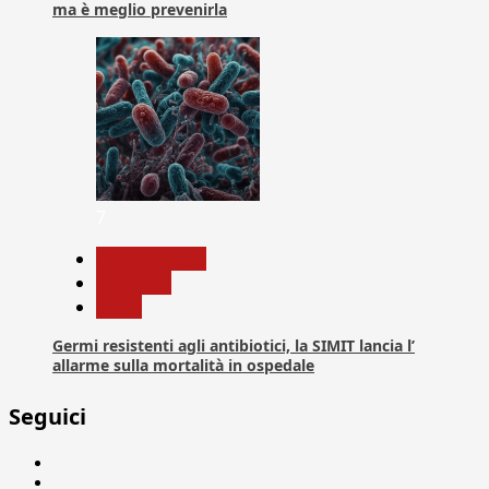
ma è meglio prevenirla
7
Com. Stampa
Medicina
News
Germi resistenti agli antibiotici, la SIMIT lancia l’
allarme sulla mortalità in ospedale
Seguici
Facebook
Linkedin