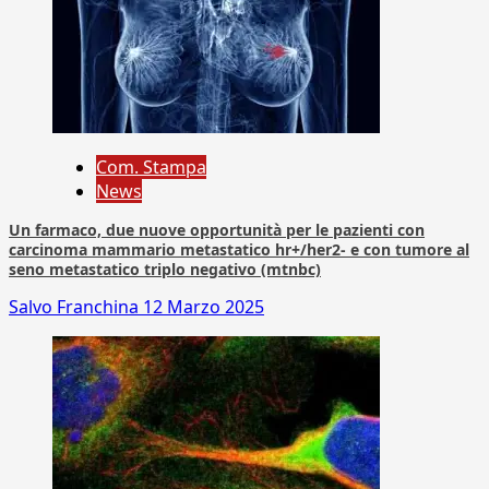
Com. Stampa
News
Un farmaco, due nuove opportunità per le pazienti con
carcinoma mammario metastatico hr+/her2- e con tumore al
seno metastatico triplo negativo (mtnbc)
Salvo Franchina
12 Marzo 2025