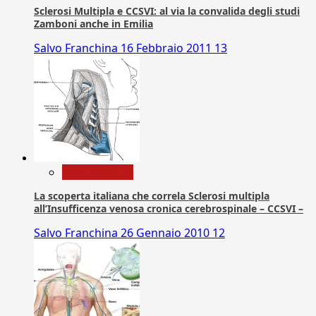
Sclerosi Multipla e CCSVI: al via la convalida degli studi
Zamboni anche in Emilia
Salvo Franchina
16 Febbraio 2011
13
Com. Stampa
La scoperta italiana che correla Sclerosi multipla
all’Insufficenza venosa cronica cerebrospinale – CCSVI –
Salvo Franchina
26 Gennaio 2010
12