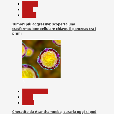
biologia
News
Ricerca
Tumori più aggressivi: scoperta una
trasformazione cellulare chiave, il pancreas tra i
primi
6
Com. Stampa
News
Salute
Cheratite da Acanthamoeba, curarla oggi si può