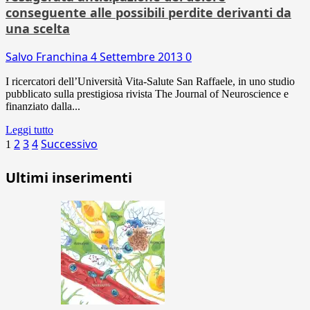
conseguente alle possibili perdite derivanti da
una scelta
Salvo Franchina
4 Settembre 2013
0
I ricercatori dell’Università Vita-Salute San Raffaele, in uno studio
pubblicato sulla prestigiosa rivista The Journal of Neuroscience e
finanziato dalla...
Leggi tutto
Paginazione
2
3
4
Successivo
1
degli
Ultimi inserimenti
articoli