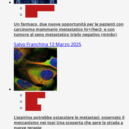
Com. Stampa
News
Un farmaco, due nuove opportunità per le pazienti con
carcinoma mammario metastatico hr+/her2- e con
tumore al seno metastatico triplo negativo (mtnbc)
Salvo Franchina
12 Marzo 2025
Medicina
News
Ricerca
L’aspirina potrebbe ostacolare le metastasi: osservato il
meccanismo nei topi Una scoperta che apre la strada a
nuove terapie