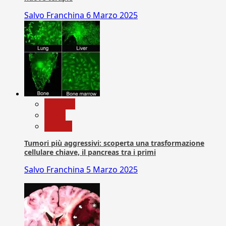
Salvo Franchina
6 Marzo 2025
biologia
News
Ricerca
Tumori più aggressivi: scoperta una trasformazione
cellulare chiave, il pancreas tra i primi
Salvo Franchina
5 Marzo 2025