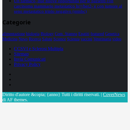
Un farmaco, due nuove opportunità per le pazienti con
carcinoma mammario metastatico hr+/her2- e con tumore al
seno metastatico triplo negativo (mtnbc)
Categorie
alimentazione
biologia
Biology
Com. Stampa
Epatiti
featured
Genetica
Medicina
News
Ricerca
Salute
Science
Scienza
vaccini
Veterinaria
video
CCSVI e Sclerosi Multipla
Sitemap
Invia Comunicati
Privacy Policy
Facebook
Linkedin
X
Diritto d'autore &copia; {anno} Tutti i diritti riservati.
|
CoverNews
di AF themes.