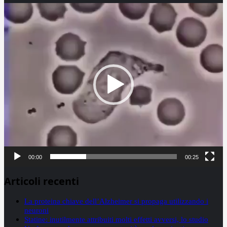
Video
Player
00:00
00:25
Articoli recenti
La proteina chiave dell’Alzheimer si propaga utilizzando i
neuroni
Statine: inutilmente attribuiti molti effetti avversi, lo studio