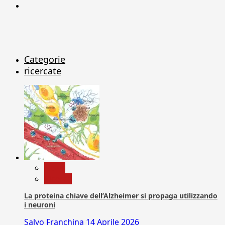
X
Categorie
ricercate
News
Ricerca
La proteina chiave dell’Alzheimer si propaga utilizzando
i neuroni
Salvo Franchina
14 Aprile 2026