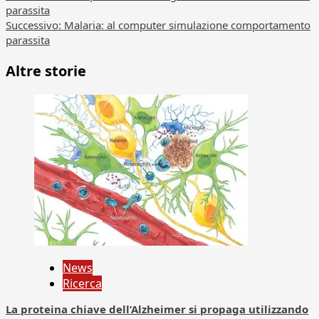
parassita
articolo
Successivo:
Malaria: al computer simulazione comportamento
parassita
Altre storie
News
Ricerca
La proteina chiave dell’Alzheimer si propaga utilizzando