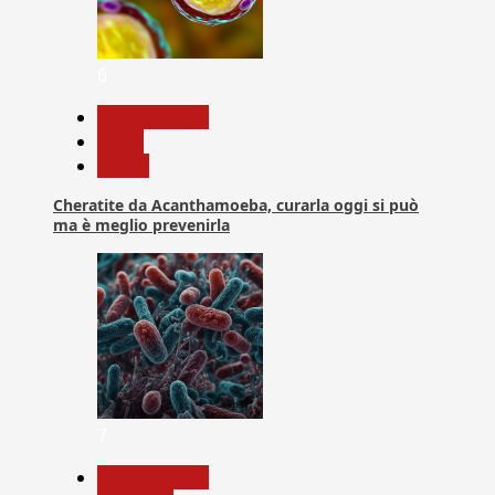
6
Com. Stampa
News
Salute
Cheratite da Acanthamoeba, curarla oggi si può
ma è meglio prevenirla
7
Com. Stampa