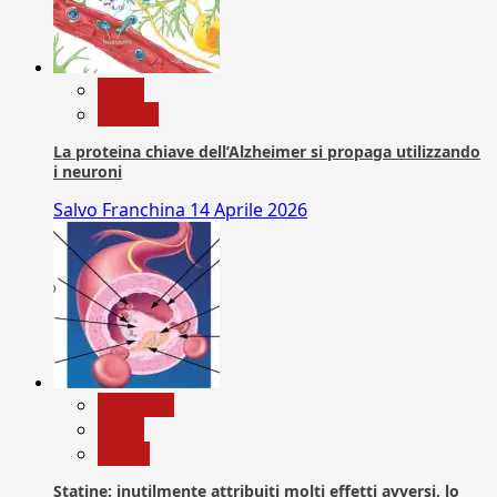
News
Ricerca
La proteina chiave dell’Alzheimer si propaga utilizzando
i neuroni
Salvo Franchina
14 Aprile 2026
Medicina
News
Salute
Statine: inutilmente attribuiti molti effetti avversi, lo