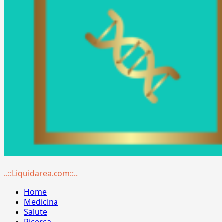
Menu
..::Liquidarea.com::..
principale
Home
Medicina
Salute
Ricerca