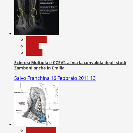
Medicina
News
Ricerca
Sclerosi Multipla e CCSVI: al via la convalida degli studi
Zamboni anche in Emilia
Salvo Franchina
16 Febbraio 2011
13
Com. Stampa