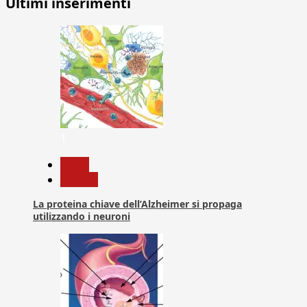
Ultimi inserimenti
1
News
Ricerca
La proteina chiave dell’Alzheimer si propaga
utilizzando i neuroni