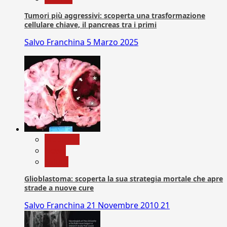
Tumori più aggressivi: scoperta una trasformazione
cellulare chiave, il pancreas tra i primi
Salvo Franchina
5 Marzo 2025
Medicina
News
Salute
Glioblastoma: scoperta la sua strategia mortale che apre
strade a nuove cure
Salvo Franchina
21 Novembre 2010
21