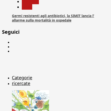
Medicina
News
Germi resistenti agli antibiotici, la SIMIT lancia l’
allarme sulla mortalità in ospedale
Seguici
Facebook
Linkedin
X
Categorie
ricercate