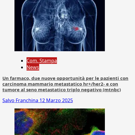
Com. Stampa
News
Un farmaco, due nuove opportunità per le pazienti con
carcinoma mammario metastatico hr+/her2- e con
tumore al seno metastatico triplo negativo (mtnbc)
Salvo Franchina
12 Marzo 2025