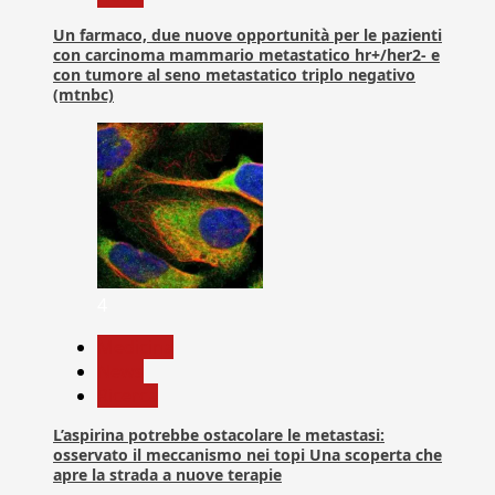
Un farmaco, due nuove opportunità per le pazienti
con carcinoma mammario metastatico hr+/her2- e
con tumore al seno metastatico triplo negativo
(mtnbc)
4
Medicina
News
Ricerca
L’aspirina potrebbe ostacolare le metastasi:
osservato il meccanismo nei topi Una scoperta che
apre la strada a nuove terapie