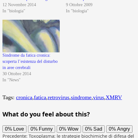
12 Novembre 2014
9 Ottobre 2009
In "biologia"
In "biologia"
Sindrome da fatica cronica:
scoperta l’esistenza del disturbo
in aree cerebrali
30 Ottobre 2014
In "News"
Tags:
cronica
,
fatica
,
retrovirus
,
sindrome
,
virus
,
XMRV
What do you feel about this?
0%
Love
0%
Funny
0%
Wow
0%
Sad
0%
Angry
Navigazione
Precedente:
Toxoplasma: le strategie biochimiche di difesa del