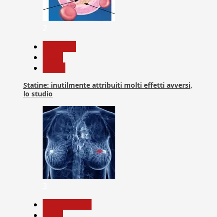
2
Medicina
News
Salute
Statine: inutilmente attribuiti molti effetti avversi,
lo studio
3
Com. Stampa
News