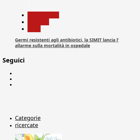
7
Com. Stampa
Medicina
News
Germi resistenti agli antibiotici, la SIMIT lancia l’
allarme sulla mortalità in ospedale
Seguici
Facebook
Linkedin
X
Categorie
ricercate