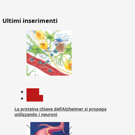
Ultimi inserimenti
1
News
Ricerca
La proteina chiave dell’Alzheimer si propaga
utilizzando i neuroni