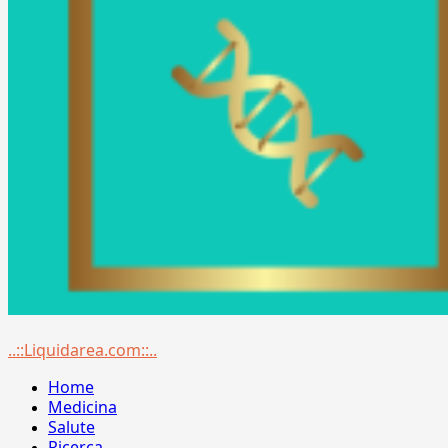
Menu
..::Liquidarea.com::..
principale
Home
Medicina
Salute
Ricerca