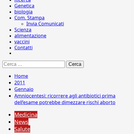
Genetica
biologia
Com. Stampa
Invia Comunicati
Scienza
alimentazione
vaccini
Contatti
Ricerca
per:
Home
2011
Gennaio
Amniocentesi: ricorrere agli antibiotici prima
dell’esame potrebbe dimezzare rischi aborto
Medicina
News
Salute