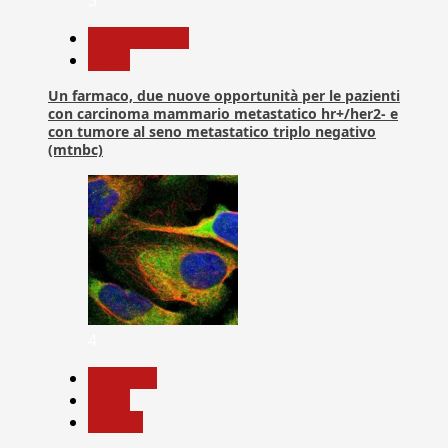
3
Com. Stampa
News
Un farmaco, due nuove opportunità per le pazienti
con carcinoma mammario metastatico hr+/her2- e
con tumore al seno metastatico triplo negativo
(mtnbc)
4
Medicina
News
Ricerca