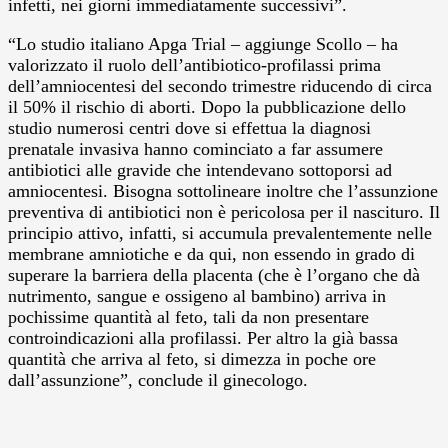
infetti, nei giorni immediatamente successivi”.
“Lo studio italiano Apga Trial – aggiunge Scollo – ha
valorizzato il ruolo dell’antibiotico-profilassi prima
dell’amniocentesi del secondo trimestre riducendo di circa
il 50% il rischio di aborti. Dopo la pubblicazione dello
studio numerosi centri dove si effettua la diagnosi
prenatale invasiva hanno cominciato a far assumere
antibiotici alle gravide che intendevano sottoporsi ad
amniocentesi. Bisogna sottolineare inoltre che l’assunzione
preventiva di antibiotici non è pericolosa per il nascituro. Il
principio attivo, infatti, si accumula prevalentemente nelle
membrane amniotiche e da qui, non essendo in grado di
superare la barriera della placenta (che è l’organo che dà
nutrimento, sangue e ossigeno al bambino) arriva in
pochissime quantità al feto, tali da non presentare
controindicazioni alla profilassi. Per altro la già bassa
quantità che arriva al feto, si dimezza in poche ore
dall’assunzione”, conclude il ginecologo.