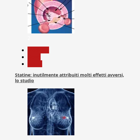
2
Medicina
News
Salute
Statine: inutilmente attribuiti molti effetti avversi,
lo studio