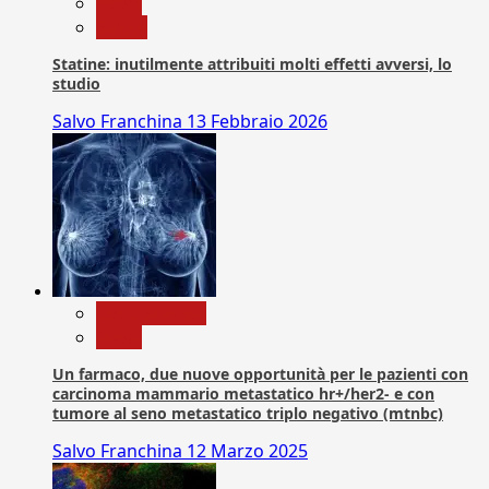
News
Salute
Statine: inutilmente attribuiti molti effetti avversi, lo
studio
Salvo Franchina
13 Febbraio 2026
Com. Stampa
News
Un farmaco, due nuove opportunità per le pazienti con
carcinoma mammario metastatico hr+/her2- e con
tumore al seno metastatico triplo negativo (mtnbc)
Salvo Franchina
12 Marzo 2025