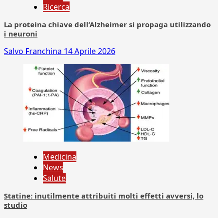
Ricerca
La proteina chiave dell’Alzheimer si propaga utilizzando
i neuroni
Salvo Franchina
14 Aprile 2026
Medicina
News
Salute
Statine: inutilmente attribuiti molti effetti avversi, lo
studio