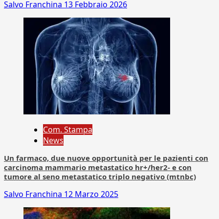
Salvo Franchina
13 Febbraio 2026
Com. Stampa
News
Un farmaco, due nuove opportunità per le pazienti con
carcinoma mammario metastatico hr+/her2- e con
tumore al seno metastatico triplo negativo (mtnbc)
Salvo Franchina
12 Marzo 2025