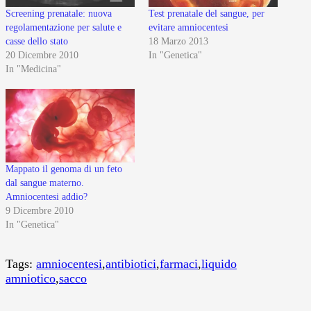
Screening prenatale: nuova
Test prenatale del sangue, per
regolamentazione per salute e
evitare amniocentesi
casse dello stato
18 Marzo 2013
20 Dicembre 2010
In "Genetica"
In "Medicina"
Mappato il genoma di un feto
dal sangue materno.
Amniocentesi addio?
9 Dicembre 2010
In "Genetica"
Tags:
amniocentesi
,
antibiotici
,
farmaci
,
liquido
amniotico
,
sacco