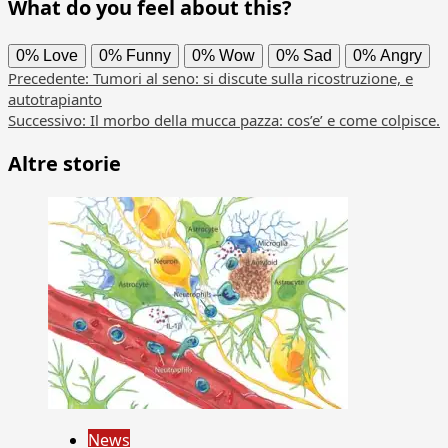
What do you feel about this?
0%
Love
0%
Funny
0%
Wow
0%
Sad
0%
Angry
Navigazione
Precedente:
Tumori al seno: si discute sulla ricostruzione, e
autotrapianto
articolo
Successivo:
Il morbo della mucca pazza: cos’e’ e come colpisce.
Altre storie
News