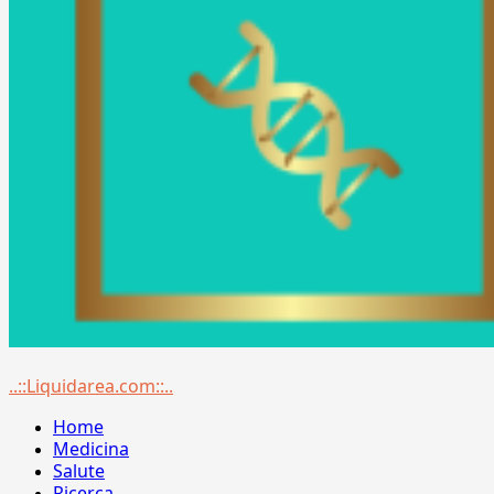
Menu
..::Liquidarea.com::..
principale
Home
Medicina
Salute
Ricerca