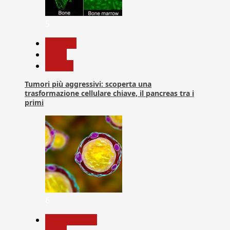
5
biologia
News
Ricerca
Tumori più aggressivi: scoperta una
trasformazione cellulare chiave, il pancreas tra i
primi
6
Com. Stampa