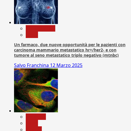
Com. Stampa
News
Un farmaco, due nuove opportunità per le pazienti con
carcinoma mammario metastatico hr+/her2- e con
tumore al seno metastatico triplo negativo (mtnbc)
Salvo Franchina
12 Marzo 2025
Medicina
News
Ricerca