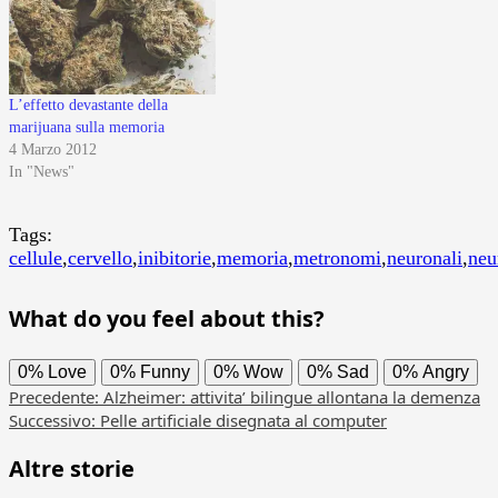
L’effetto devastante della
marijuana sulla memoria
4 Marzo 2012
In "News"
Tags:
cellule
,
cervello
,
inibitorie
,
memoria
,
metronomi
,
neuronali
,
neu
What do you feel about this?
0%
Love
0%
Funny
0%
Wow
0%
Sad
0%
Angry
Navigazione
Precedente:
Alzheimer: attivita’ bilingue allontana la demenza
Successivo:
Pelle artificiale disegnata al computer
articolo
Altre storie