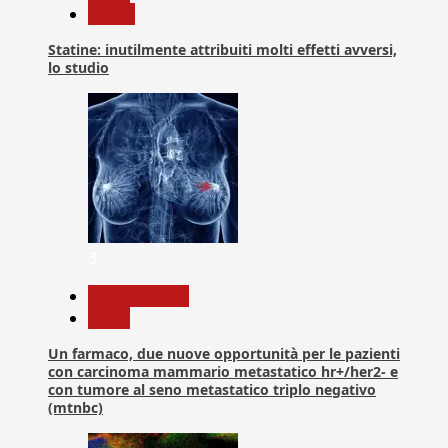
Salute
Statine: inutilmente attribuiti molti effetti avversi,
lo studio
3
Com. Stampa
News
Un farmaco, due nuove opportunità per le pazienti
con carcinoma mammario metastatico hr+/her2- e
con tumore al seno metastatico triplo negativo
(mtnbc)