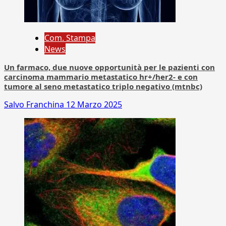
Com. Stampa
News
Un farmaco, due nuove opportunità per le pazienti con
carcinoma mammario metastatico hr+/her2- e con
tumore al seno metastatico triplo negativo (mtnbc)
Salvo Franchina
12 Marzo 2025