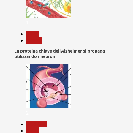
1
News
Ricerca
La proteina chiave dell’Alzheimer si propaga
utilizzando i neuroni
2
Medicina
News