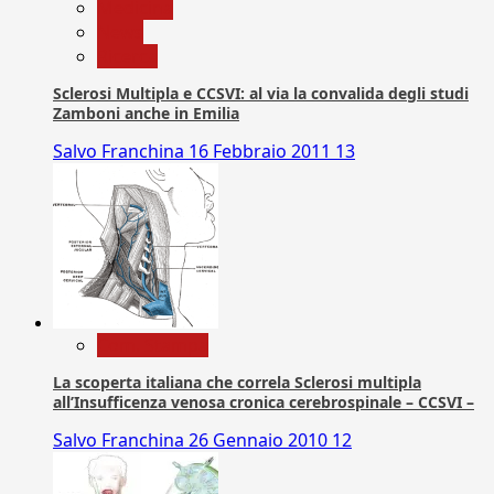
Medicina
News
Ricerca
Sclerosi Multipla e CCSVI: al via la convalida degli studi
Zamboni anche in Emilia
Salvo Franchina
16 Febbraio 2011
13
Com. Stampa
La scoperta italiana che correla Sclerosi multipla
all’Insufficenza venosa cronica cerebrospinale – CCSVI –
Salvo Franchina
26 Gennaio 2010
12