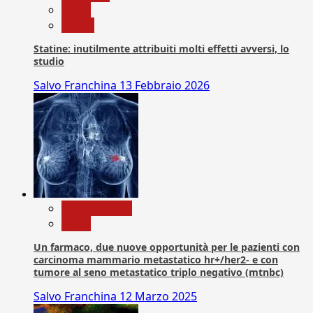
News
Salute
Statine: inutilmente attribuiti molti effetti avversi, lo
studio
Salvo Franchina
13 Febbraio 2026
Com. Stampa
News
Un farmaco, due nuove opportunità per le pazienti con
carcinoma mammario metastatico hr+/her2- e con
tumore al seno metastatico triplo negativo (mtnbc)
Salvo Franchina
12 Marzo 2025