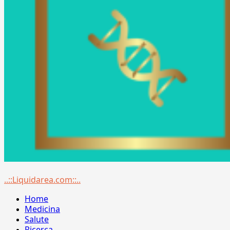
Menu
..::Liquidarea.com::..
principale
Home
Medicina
Salute
Ricerca