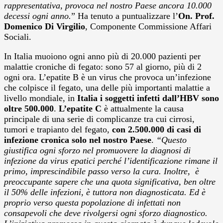
rappresentativa, provoca nel nostro Paese ancora 10.000
decessi ogni anno.
” Ha tenuto a puntualizzare l’
On. Prof.
Domenico Di Virgilio
, Componente Commissione Affari
Sociali.
In Italia muoiono ogni anno più di 20.000 pazienti per
malattie croniche di fegato: sono 57 al giorno, più di 2
ogni ora. L’epatite B è un virus che provoca un’infezione
che colpisce il fegato, una delle più importanti malattie a
livello mondiale, in
Italia i soggetti infetti dall’HBV sono
oltre 500.000
.
L’epatite C
è attualmente la causa
principale di una serie di complicanze tra cui cirrosi,
tumori e trapianto del fegato,
con
2.500.000 di casi di
infezione cronica solo nel nostro Paese
.
“Questo
giustifica ogni sforzo nel promuovere la diagnosi di
infezione da virus epatici perché l’identificazione rimane il
primo, imprescindibile passo verso la cura. Inoltre, è
preoccupante sapere che una quota significativa, ben oltre
il 50% delle infezioni, è tuttora non diagnosticata. Ed è
proprio verso questa popolazione di infettati non
consapevoli che deve rivolgersi ogni sforzo diagnostico.