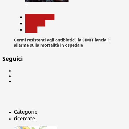
7
Com. Stampa
Medicina
News
Germi resistenti agli antibiotici, la SIMIT lancia l’
allarme sulla mortalità in ospedale
Seguici
Facebook
Linkedin
X
Categorie
ricercate