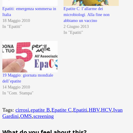
Epatiti: emergenza sommersa in
Epatite C: l’allarme dei
Italia
microbiologi. Alla fine non
18 Maggio 2010
abbiamo un vaccino
In "Epatiti"
2 Giugno 2013
In "Epatiti"
19 Maggio: giornata mondiale
dell’epatite
14 Maggio 2010
In "Com. Stampa"
Tags:
cirrosi
,
epatite B
,
Epatite C
,
Epatiti
,
HBV
,
HCV
,
Ivan
Gardini
,
OMS
,
screening
What do you feel about this?