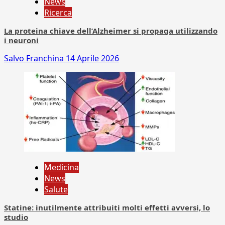
News
Ricerca
La proteina chiave dell’Alzheimer si propaga utilizzando
i neuroni
Salvo Franchina
14 Aprile 2026
Medicina
News
Salute
Statine: inutilmente attribuiti molti effetti avversi, lo
studio