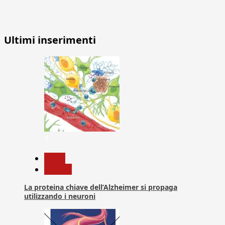
Ultimi inserimenti
1
News
Ricerca
La proteina chiave dell’Alzheimer si propaga
utilizzando i neuroni