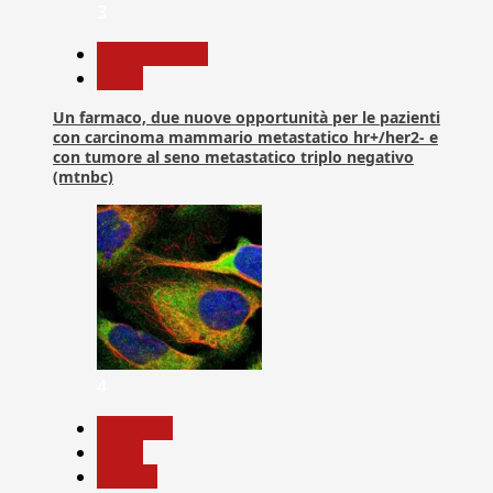
3
Com. Stampa
News
Un farmaco, due nuove opportunità per le pazienti
con carcinoma mammario metastatico hr+/her2- e
con tumore al seno metastatico triplo negativo
(mtnbc)
4
Medicina
News
Ricerca