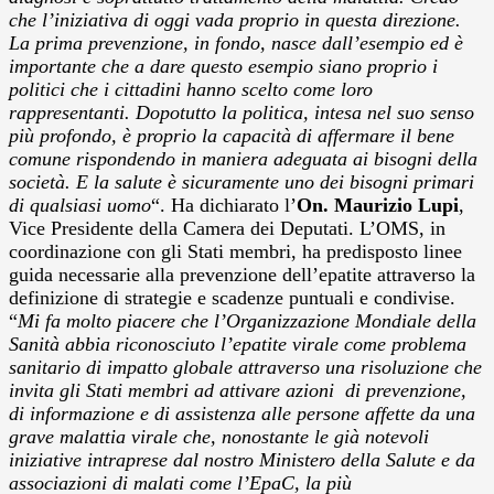
che l’iniziativa di oggi vada proprio in questa direzione.
La prima prevenzione, in fondo, nasce dall’esempio ed è
importante che a dare questo esempio siano proprio i
politici che i cittadini hanno scelto come loro
rappresentanti. Dopotutto la politica, intesa nel suo senso
più profondo, è proprio la capacità di affermare il bene
comune rispondendo in maniera adeguata ai bisogni della
società. E la salute è sicuramente uno dei bisogni primari
di qualsiasi uomo
“. Ha dichiarato l’
On. Maurizio Lupi
,
Vice Presidente della Camera dei Deputati. L’OMS, in
coordinazione con gli Stati membri, ha predisposto linee
guida necessarie alla prevenzione dell’epatite attraverso la
definizione di strategie e scadenze puntuali e condivise.
“
Mi fa molto piacere che l’Organizzazione Mondiale della
Sanità abbia riconosciuto l’epatite virale come problema
sanitario di impatto globale attraverso una risoluzione che
invita gli Stati membri ad attivare azioni di prevenzione,
di informazione e di assistenza alle persone affette da una
grave malattia virale che, nonostante le già notevoli
iniziative intraprese dal nostro Ministero della Salute e da
associazioni di malati come l’EpaC, la più