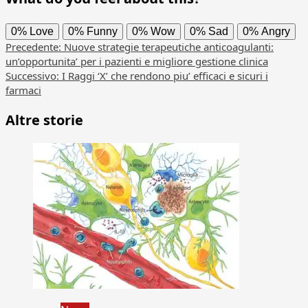
0%
Love
0%
Funny
0%
Wow
0%
Sad
0%
Angry
Navigazione
Precedente:
Nuove strategie terapeutiche anticoagulanti:
un’opportunita’ per i pazienti e migliore gestione clinica
articolo
Successivo:
I Raggi ‘X’ che rendono piu’ efficaci e sicuri i
farmaci
Altre storie