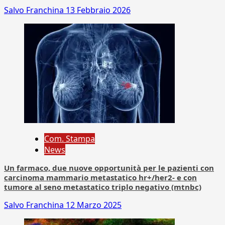
Salvo Franchina
13 Febbraio 2026
Com. Stampa
News
Un farmaco, due nuove opportunità per le pazienti con
carcinoma mammario metastatico hr+/her2- e con
tumore al seno metastatico triplo negativo (mtnbc)
Salvo Franchina
12 Marzo 2025