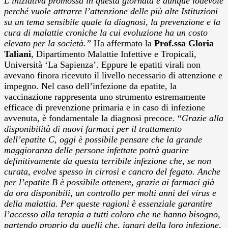
L’iniziativa promossa in questa giornata è dunque lodevole
perché vuole attrarre l’attenzione delle più alte Istituzioni
su un tema sensibile quale la diagnosi, la prevenzione e la
cura di malattie croniche la cui evoluzione ha un costo
elevato per la società.”
Ha affermato la
Prof.ssa Gloria
Taliani
, Dipartimento Malattie Infettive e Tropicali,
Università ‘La Sapienza’. Eppure le epatiti virali non
avevano finora ricevuto il livello necessario di attenzione e
impegno. Nel caso dell’infezione da epatite, la
vaccinazione rappresenta uno strumento estremamente
efficace di prevenzione primaria e in caso di infezione
avvenuta, è fondamentale la diagnosi precoce. “
Grazie alla
disponibilità di nuovi farmaci per il trattamento
dell’epatite C, oggi è possibile pensare che la grande
maggioranza delle persone infettate potrà guarire
definitivamente da questa terribile infezione che, se non
curata, evolve spesso in cirrosi e cancro del fegato. Anche
per l’epatite B è possibile ottenere, grazie ai farmaci già
da ora disponibili, un controllo per molti anni del virus e
della malattia. Per queste ragioni è essenziale garantire
l’accesso alla terapia a tutti coloro che ne hanno bisogno,
partendo proprio da quelli che, ignari della loro infezione,