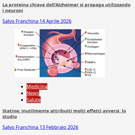
La proteina chiave dell’Alzheimer si propaga utilizzando
i neuroni
Salvo Franchina
14 Aprile 2026
Medicina
News
Salute
Statine: inutilmente attribuiti molti effetti avversi, lo
studio
Salvo Franchina
13 Febbraio 2026