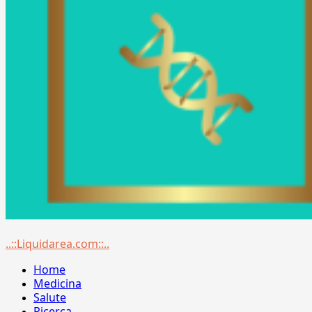
Menu
..::Liquidarea.com::..
principale
Home
Medicina
Salute
Ricerca