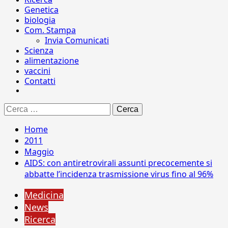
Genetica
biologia
Com. Stampa
Invia Comunicati
Scienza
alimentazione
vaccini
Contatti
Ricerca
per:
Home
2011
Maggio
AIDS: con antiretrovirali assunti precocemente si
abbatte l’incidenza trasmissione virus fino al 96%
Medicina
News
Ricerca