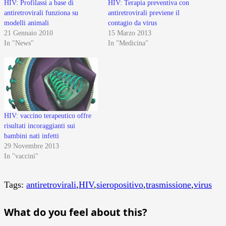
HIV: Profilassi a base di
HIV: Terapia preventiva con
antiretrovirali funziona su
antiretrovirali previene il
modelli animali
contagio da virus
21 Gennaio 2010
15 Marzo 2013
In "News"
In "Medicina"
HIV: vaccino terapeutico offre
risultati incoraggianti sui
bambini nati infetti
29 Novembre 2013
In "vaccini"
Tags:
antiretrovirali
,
HIV
,
sieropositivo
,
trasmissione
,
virus
What do you feel about this?