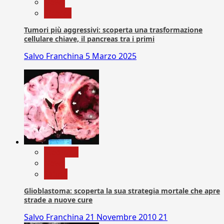
News
Ricerca
Tumori più aggressivi: scoperta una trasformazione
cellulare chiave, il pancreas tra i primi
Salvo Franchina
5 Marzo 2025
Medicina
News
Salute
Glioblastoma: scoperta la sua strategia mortale che apre
strade a nuove cure
Salvo Franchina
21 Novembre 2010
21