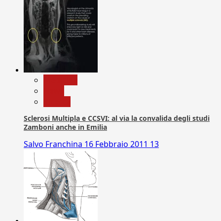
Medicina
News
Ricerca
Sclerosi Multipla e CCSVI: al via la convalida degli studi
Zamboni anche in Emilia
Salvo Franchina
16 Febbraio 2011
13