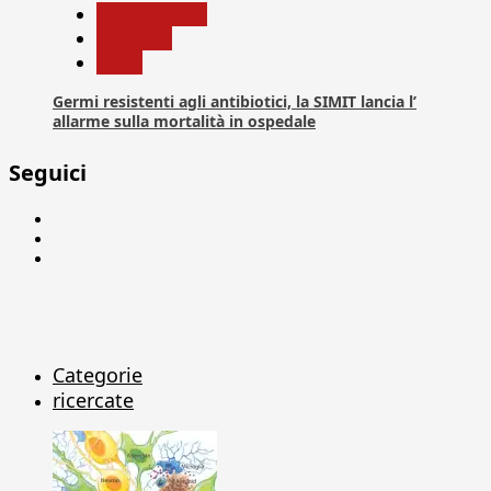
Com. Stampa
Medicina
News
Germi resistenti agli antibiotici, la SIMIT lancia l’
allarme sulla mortalità in ospedale
Seguici
Facebook
Linkedin
X
Categorie
ricercate