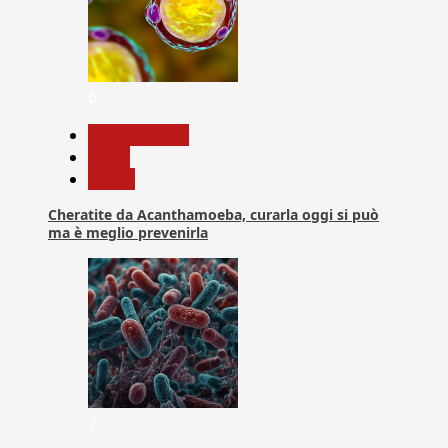
6
Com. Stampa
News
Salute
Cheratite da Acanthamoeba, curarla oggi si può
ma è meglio prevenirla
7