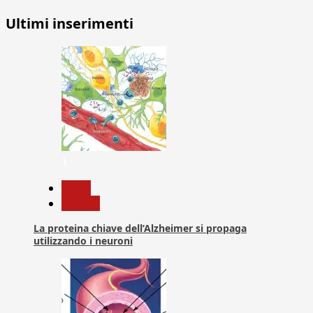
Ultimi inserimenti
1
News
Ricerca
La proteina chiave dell’Alzheimer si propaga
utilizzando i neuroni