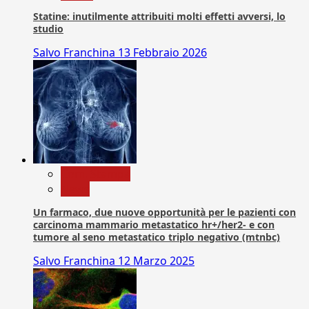
Statine: inutilmente attribuiti molti effetti avversi, lo
studio
Salvo Franchina
13 Febbraio 2026
Com. Stampa
News
Un farmaco, due nuove opportunità per le pazienti con
carcinoma mammario metastatico hr+/her2- e con
tumore al seno metastatico triplo negativo (mtnbc)
Salvo Franchina
12 Marzo 2025