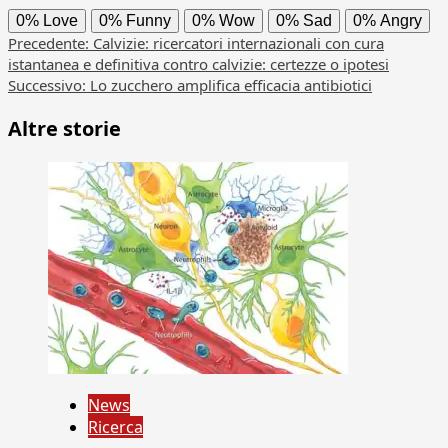
0%
Love
0%
Funny
0%
Wow
0%
Sad
0%
Angry
Navigazione
Precedente:
Calvizie: ricercatori internazionali con cura
istantanea e definitiva contro calvizie: certezze o ipotesi
articolo
Successivo:
Lo zucchero amplifica efficacia antibiotici
Altre storie
News
Ricerca