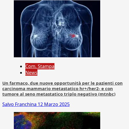
Com. Stampa
News
Un farmaco, due nuove opportunità per le pazienti con
carcinoma mammario metastatico hr+/her2- e con
tumore al seno metastatico triplo negativo (mtnbc)
Salvo Franchina
12 Marzo 2025