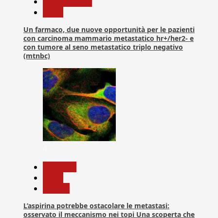
Com. Stampa
News
Un farmaco, due nuove opportunità per le pazienti
con carcinoma mammario metastatico hr+/her2- e
con tumore al seno metastatico triplo negativo
(mtnbc)
4
Medicina
News
Ricerca
L’aspirina potrebbe ostacolare le metastasi:
osservato il meccanismo nei topi Una scoperta che