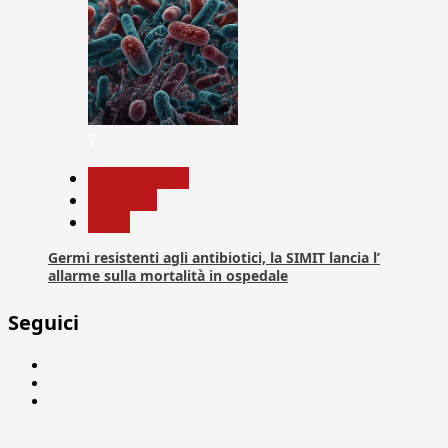
7
Com. Stampa
Medicina
News
Germi resistenti agli antibiotici, la SIMIT lancia l’
allarme sulla mortalità in ospedale
Seguici
Facebook
Linkedin
X