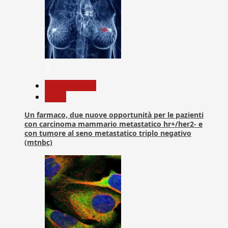
3
Com. Stampa
News
Un farmaco, due nuove opportunità per le pazienti
con carcinoma mammario metastatico hr+/her2- e
con tumore al seno metastatico triplo negativo
(mtnbc)