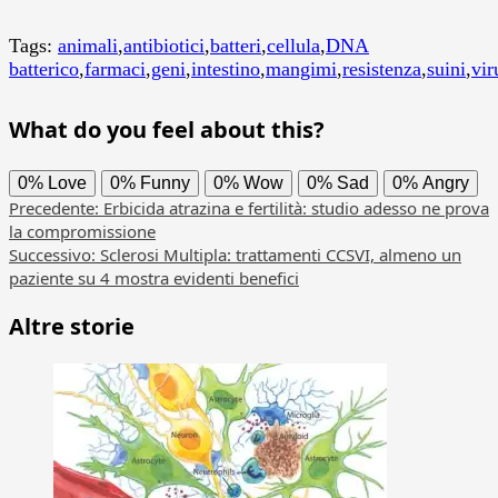
Tags:
animali
,
antibiotici
,
batteri
,
cellula
,
DNA
batterico
,
farmaci
,
geni
,
intestino
,
mangimi
,
resistenza
,
suini
,
vir
What do you feel about this?
0%
Love
0%
Funny
0%
Wow
0%
Sad
0%
Angry
Navigazione
Precedente:
Erbicida atrazina e fertilità: studio adesso ne prova
la compromissione
articolo
Successivo:
Sclerosi Multipla: trattamenti CCSVI, almeno un
paziente su 4 mostra evidenti benefici
Altre storie