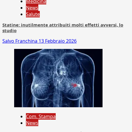
Medicina
News
Salute
Statine: inutilmente attribuiti molti effetti avversi, lo
studio
Salvo Franchina
13 Febbraio 2026
Com. Stampa
News