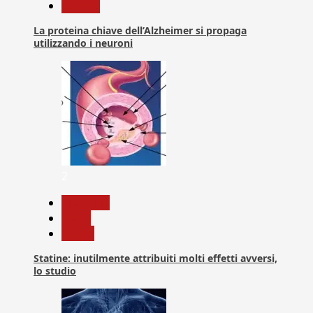
Ricerca
La proteina chiave dell’Alzheimer si propaga
utilizzando i neuroni
2
Medicina
News
Salute
Statine: inutilmente attribuiti molti effetti avversi,
lo studio