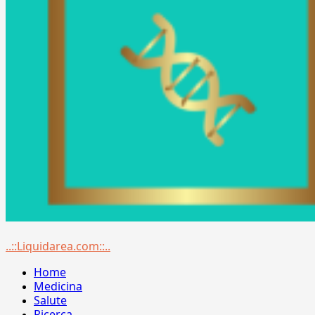
Menu
..::Liquidarea.com::..
principale
Home
Medicina
Salute
Ricerca