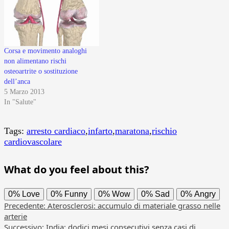
Corsa e movimento analoghi
non alimentano rischi
osteoartrite o sostituzione
dell’anca
5 Marzo 2013
In "Salute"
Tags:
arresto cardiaco
,
infarto
,
maratona
,
rischio
cardiovascolare
What do you feel about this?
0%
Love
0%
Funny
0%
Wow
0%
Sad
0%
Angry
Navigazione
Precedente:
Aterosclerosi: accumulo di materiale grasso nelle
arterie
articolo
Successivo:
India: dodici mesi consecutivi senza casi di