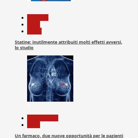
2
Medicina
News
Salute
Statine: inutilmente attribuiti molti effetti avversi,
lo studio
3
Com. Stampa
News
Un farmaco, due nuove opportunità per le pazienti