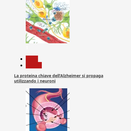
1
News
Ricerca
La proteina chiave dell’Alzheimer si propaga
utilizzando i neuroni