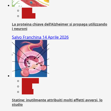
News
Ricerca
La proteina chiave dell’Alzheimer si propaga utilizzando
i neuroni
Salvo Franchina
14 Aprile 2026
Medicina
News
Salute
Statine: inutilmente attribuiti molti effetti avversi, lo
studio