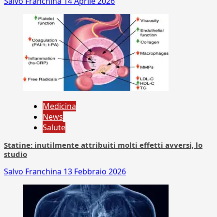
Salvo Franchina
14 Aprile 2026
Medicina
News
Salute
Statine: inutilmente attribuiti molti effetti avversi, lo
studio
Salvo Franchina
13 Febbraio 2026