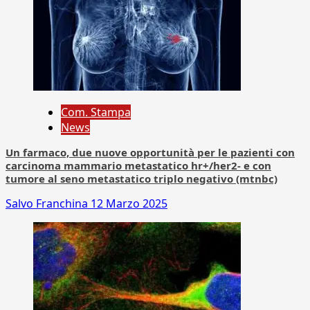
Com. Stampa
News
Un farmaco, due nuove opportunità per le pazienti con
carcinoma mammario metastatico hr+/her2- e con
tumore al seno metastatico triplo negativo (mtnbc)
Salvo Franchina
12 Marzo 2025