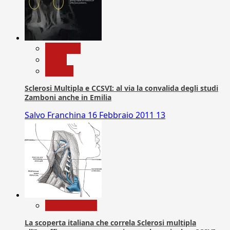
Medicina
News
Ricerca
Sclerosi Multipla e CCSVI: al via la convalida degli studi
Zamboni anche in Emilia
Salvo Franchina
16 Febbraio 2011
13
Com. Stampa
La scoperta italiana che correla Sclerosi multipla