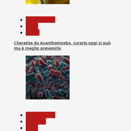
6
Com. Stampa
News
Salute
Cheratite da Acanthamoeba, curarla oggi si può
ma è meglio prevenirla
7
Com. Stampa
Medicina
News