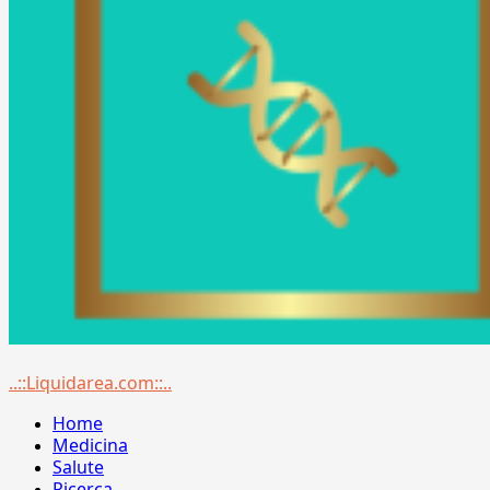
Menu
..::Liquidarea.com::..
principale
Home
Medicina
Salute
Ricerca