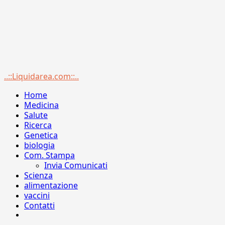
Menu
..::Liquidarea.com::..
principale
Home
Medicina
Salute
Ricerca
Genetica
biologia
Com. Stampa
Invia Comunicati
Scienza
alimentazione
vaccini
Contatti