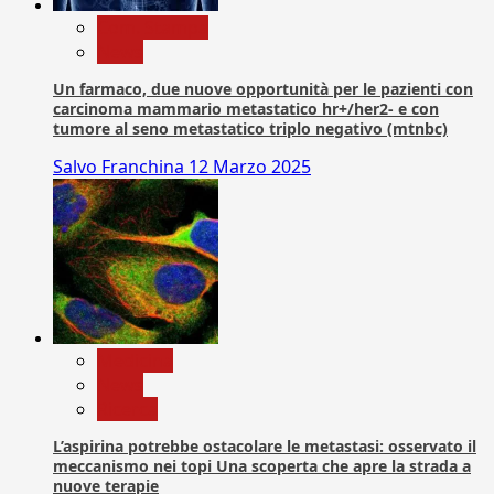
Com. Stampa
News
Un farmaco, due nuove opportunità per le pazienti con
carcinoma mammario metastatico hr+/her2- e con
tumore al seno metastatico triplo negativo (mtnbc)
Salvo Franchina
12 Marzo 2025
Medicina
News
Ricerca
L’aspirina potrebbe ostacolare le metastasi: osservato il
meccanismo nei topi Una scoperta che apre la strada a
nuove terapie