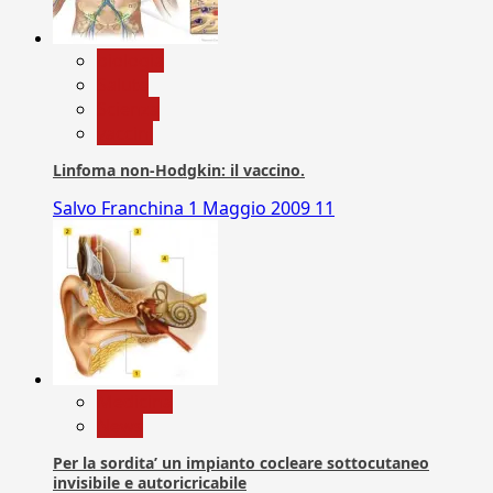
biologia
Salute
Scienza
vaccini
Linfoma non-Hodgkin: il vaccino.
Salvo Franchina
1 Maggio 2009
11
Medicina
News
Per la sordita’ un impianto cocleare sottocutaneo
invisibile e autoricricabile