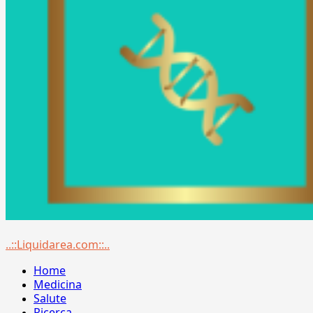
Menu
..::Liquidarea.com::..
principale
Home
Medicina
Salute
Ricerca