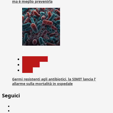
ma è meglio prevenirla
7
Com. Stampa
Medicina
News
Germi resistenti agli antibiotici, la SIMIT lancia l’
allarme sulla mortalità in ospedale
Seguici
Facebook
Linkedin