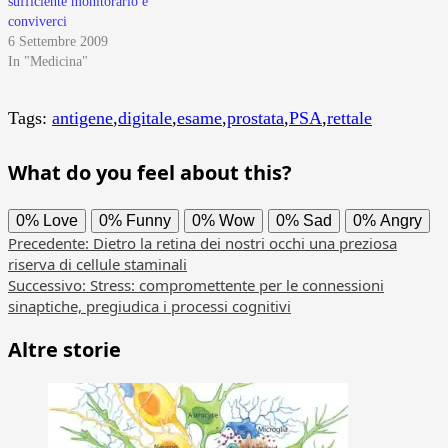
sufficiente monitorarlo e
conviverci
6 Settembre 2009
In "Medicina"
Tags:
antigene
,
digitale
,
esame
,
prostata
,
PSA
,
rettale
What do you feel about this?
0%
Love
0%
Funny
0%
Wow
0%
Sad
0%
Angry
Navigazione
Precedente:
Dietro la retina dei nostri occhi una preziosa
riserva di cellule staminali
articolo
Successivo:
Stress: compromettente per le connessioni
sinaptiche, pregiudica i processi cognitivi
Altre storie