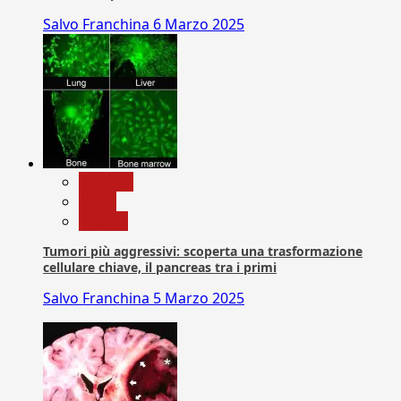
Salvo Franchina
6 Marzo 2025
biologia
News
Ricerca
Tumori più aggressivi: scoperta una trasformazione
cellulare chiave, il pancreas tra i primi
Salvo Franchina
5 Marzo 2025