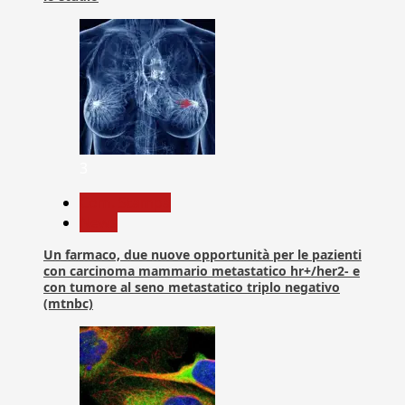
3
Com. Stampa
News
Un farmaco, due nuove opportunità per le pazienti
con carcinoma mammario metastatico hr+/her2- e
con tumore al seno metastatico triplo negativo
(mtnbc)