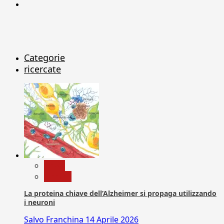
X
Categorie
ricercate
News
Ricerca
La proteina chiave dell’Alzheimer si propaga utilizzando
i neuroni
Salvo Franchina
14 Aprile 2026