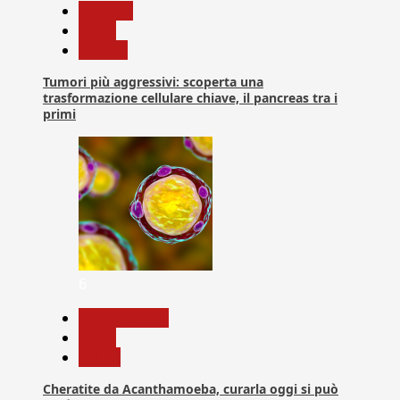
biologia
News
Ricerca
Tumori più aggressivi: scoperta una
trasformazione cellulare chiave, il pancreas tra i
primi
6
Com. Stampa
News
Salute
Cheratite da Acanthamoeba, curarla oggi si può