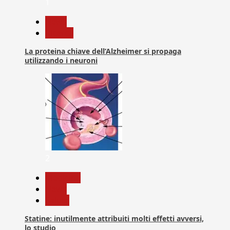
1
News
Ricerca
La proteina chiave dell’Alzheimer si propaga
utilizzando i neuroni
2
Medicina
News
Salute
Statine: inutilmente attribuiti molti effetti avversi,
lo studio