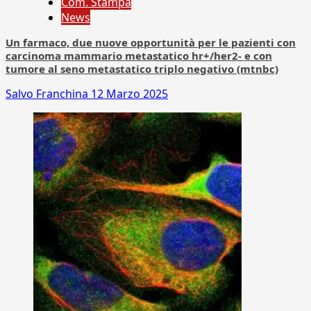
Com. Stampa
News
Un farmaco, due nuove opportunità per le pazienti con
carcinoma mammario metastatico hr+/her2- e con
tumore al seno metastatico triplo negativo (mtnbc)
Salvo Franchina
12 Marzo 2025