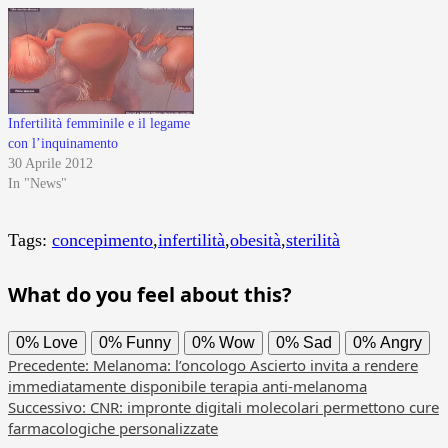
Infertilità femminile e il legame
con l’inquinamento
30 Aprile 2012
In "News"
Tags:
concepimento
,
infertilità
,
obesità
,
sterilità
What do you feel about this?
0%
Love
0%
Funny
0%
Wow
0%
Sad
0%
Angry
Navigazione
Precedente:
Melanoma: l’oncologo Ascierto invita a rendere
immediatamente disponibile terapia anti-melanoma
articolo
Successivo:
CNR: impronte digitali molecolari permettono cure
farmacologiche personalizzate