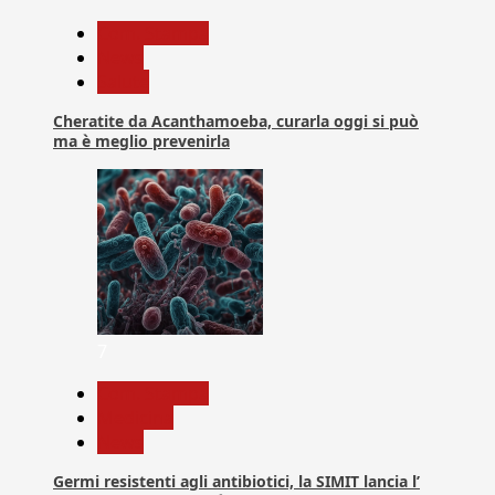
Com. Stampa
News
Salute
Cheratite da Acanthamoeba, curarla oggi si può
ma è meglio prevenirla
7
Com. Stampa
Medicina
News
Germi resistenti agli antibiotici, la SIMIT lancia l’