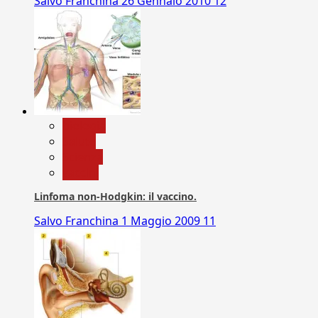
Salvo Franchina
26 Gennaio 2010
12
biologia
Salute
Scienza
vaccini
Linfoma non-Hodgkin: il vaccino.
Salvo Franchina
1 Maggio 2009
11