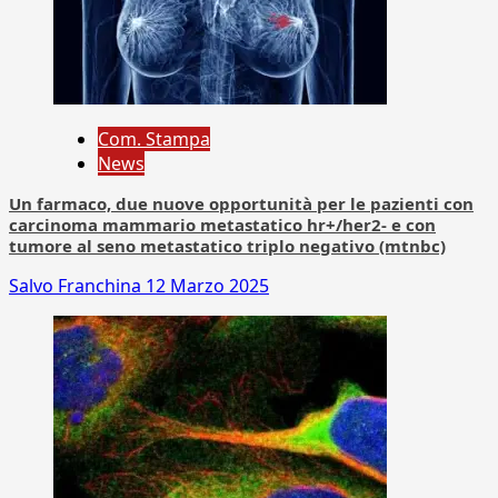
Com. Stampa
News
Un farmaco, due nuove opportunità per le pazienti con
carcinoma mammario metastatico hr+/her2- e con
tumore al seno metastatico triplo negativo (mtnbc)
Salvo Franchina
12 Marzo 2025