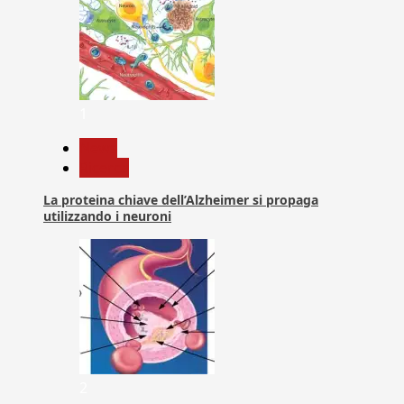
1
News
Ricerca
La proteina chiave dell’Alzheimer si propaga
utilizzando i neuroni
2