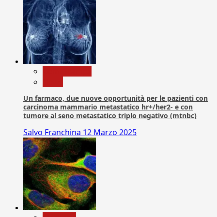
Com. Stampa
News
Un farmaco, due nuove opportunità per le pazienti con
carcinoma mammario metastatico hr+/her2- e con
tumore al seno metastatico triplo negativo (mtnbc)
Salvo Franchina
12 Marzo 2025