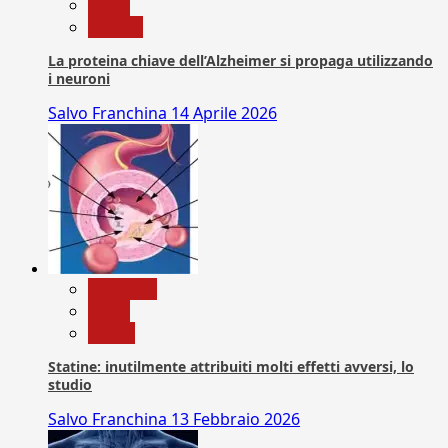
News
Ricerca
La proteina chiave dell’Alzheimer si propaga utilizzando
i neuroni
Salvo Franchina
14 Aprile 2026
Medicina
News
Salute
Statine: inutilmente attribuiti molti effetti avversi, lo
studio
Salvo Franchina
13 Febbraio 2026