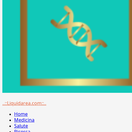
Menu
..::Liquidarea.com::..
principale
Home
Medicina
Salute
Ricerca