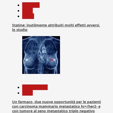
Medicina
News
Salute
Statine: inutilmente attribuiti molti effetti avversi,
lo studio
3
Com. Stampa
News
Un farmaco, due nuove opportunità per le pazienti
con carcinoma mammario metastatico hr+/her2- e
con tumore al seno metastatico triplo negativo