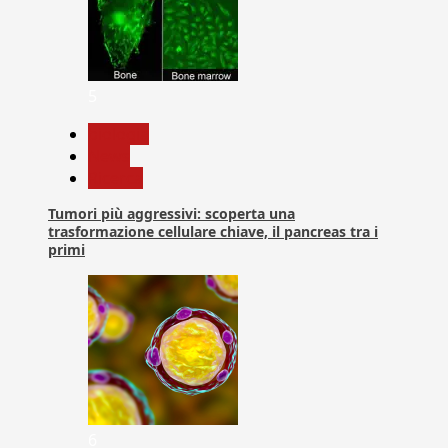
5
biologia
News
Ricerca
Tumori più aggressivi: scoperta una
trasformazione cellulare chiave, il pancreas tra i
primi
6