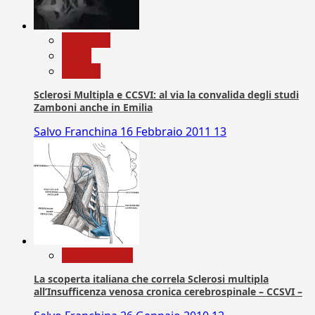
Medicina
News
Ricerca
Sclerosi Multipla e CCSVI: al via la convalida degli studi
Zamboni anche in Emilia
Salvo Franchina
16 Febbraio 2011
13
Com. Stampa
La scoperta italiana che correla Sclerosi multipla
all’Insufficenza venosa cronica cerebrospinale – CCSVI –