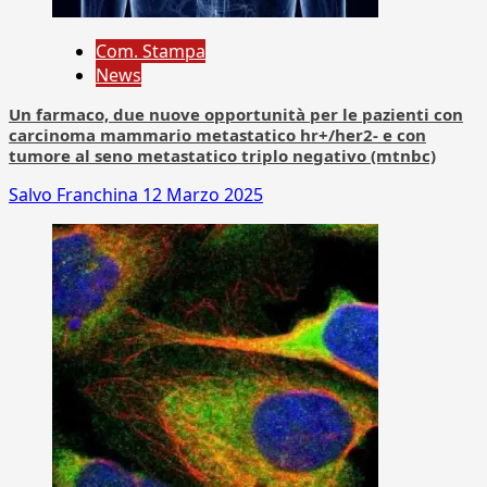
Com. Stampa
News
Un farmaco, due nuove opportunità per le pazienti con
carcinoma mammario metastatico hr+/her2- e con
tumore al seno metastatico triplo negativo (mtnbc)
Salvo Franchina
12 Marzo 2025