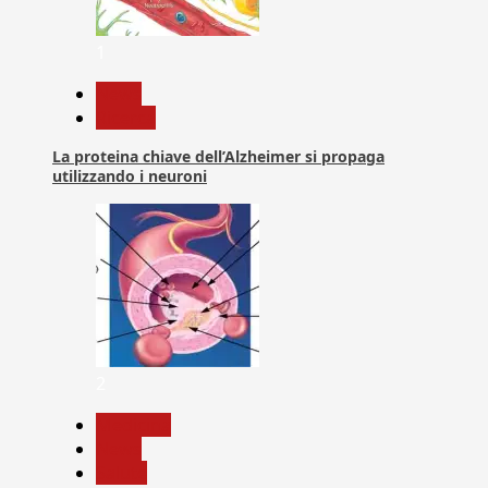
1
News
Ricerca
La proteina chiave dell’Alzheimer si propaga
utilizzando i neuroni
2
Medicina
News
Salute