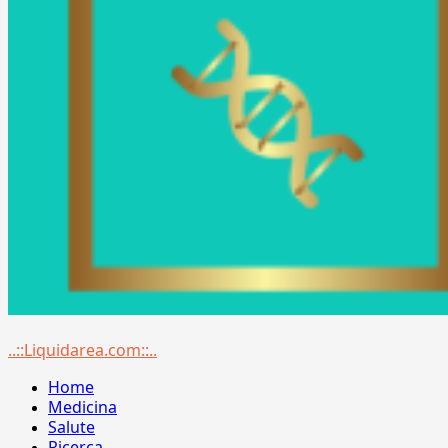
Menu
..::Liquidarea.com::..
principale
Home
Medicina
Salute
Ricerca