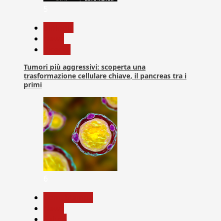
5
biologia
News
Ricerca
Tumori più aggressivi: scoperta una
trasformazione cellulare chiave, il pancreas tra i
primi
6
Com. Stampa
News
Salute