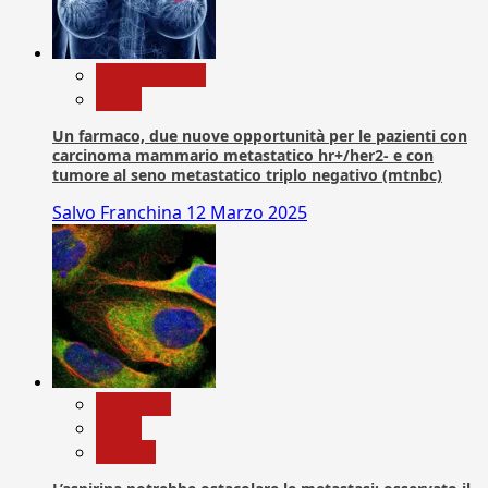
Com. Stampa
News
Un farmaco, due nuove opportunità per le pazienti con
carcinoma mammario metastatico hr+/her2- e con
tumore al seno metastatico triplo negativo (mtnbc)
Salvo Franchina
12 Marzo 2025
Medicina
News
Ricerca