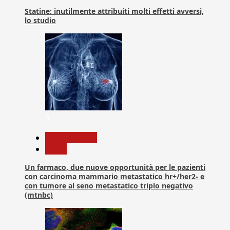
Statine: inutilmente attribuiti molti effetti avversi,
lo studio
3
Com. Stampa
News
Un farmaco, due nuove opportunità per le pazienti
con carcinoma mammario metastatico hr+/her2- e
con tumore al seno metastatico triplo negativo
(mtnbc)