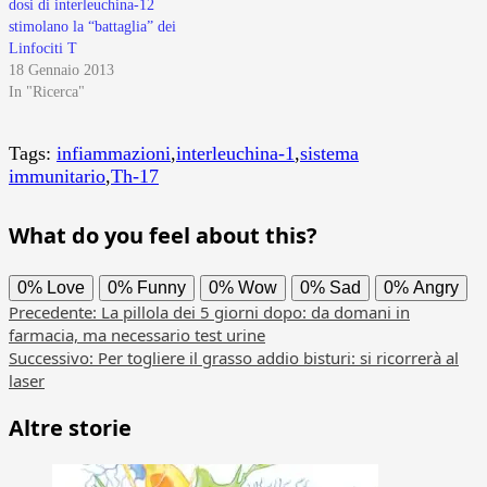
dosi di interleuchina-12
stimolano la “battaglia” dei
Linfociti T
18 Gennaio 2013
In "Ricerca"
Tags:
infiammazioni
,
interleuchina-1
,
sistema
immunitario
,
Th-17
What do you feel about this?
0%
Love
0%
Funny
0%
Wow
0%
Sad
0%
Angry
Navigazione
Precedente:
La pillola dei 5 giorni dopo: da domani in
farmacia, ma necessario test urine
articolo
Successivo:
Per togliere il grasso addio bisturi: si ricorrerà al
laser
Altre storie