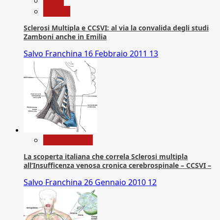
News
Ricerca
Sclerosi Multipla e CCSVI: al via la convalida degli studi
Zamboni anche in Emilia
Salvo Franchina
16 Febbraio 2011
13
Com. Stampa
La scoperta italiana che correla Sclerosi multipla
all’Insufficenza venosa cronica cerebrospinale – CCSVI –
Salvo Franchina
26 Gennaio 2010
12