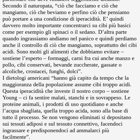
Secondo il naturopata, “ciò che facciamo e ciò che
mangiamo, ciò che beviamo e perfino ciò che pensiamo
può portare a una condizione di iperacidità. E’ quindi
davvero molto importante concentrarci su cibi più basici
come per esempio gli spinaci o il sedano. D’altra parte
quando ingrassiamo andiamo nel panico e quindi perdiamo
anche il controllo di ciò che mangiamo, soprattutto dei cibi
acidi. Sono molti gli alimenti che dobbiamo evitare –
sostiene l’esperto – formaggi, carni fra cui anche manzo e
pollo, cibi conservati, bevande zuccherate, gassate o
alcoliche, crostacei, funghi, dolci”.
I dietologi americani “hanno già capito da tempo che la
maggioranza della popolazione assume cibi troppo acidi.
Questa iperacidità che investe il nostro corpo – sostiene
Young – ci fa sentire malati, stanchi e in sovrappeso. Le
proteine animali, i prodotti di uso quotidiano e anche
l’acqua sbagliata, quella troppo acida, sono alla base di
tutto il processo. Se non vengono eliminati si depositano
sui tessuti adiposi e sul tessuto connettivo, facendoci
ingrassare e predisponendoci ad ammalarci più
facilmente”.