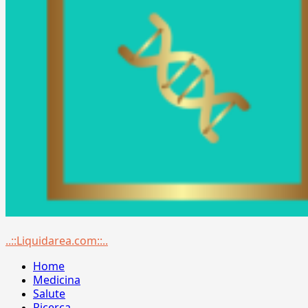
Menu
..::Liquidarea.com::..
principale
Home
Medicina
Salute
Ricerca