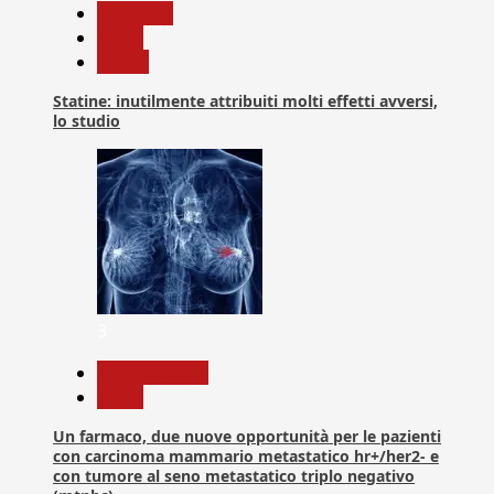
Medicina
News
Salute
Statine: inutilmente attribuiti molti effetti avversi,
lo studio
3
Com. Stampa
News
Un farmaco, due nuove opportunità per le pazienti
con carcinoma mammario metastatico hr+/her2- e
con tumore al seno metastatico triplo negativo