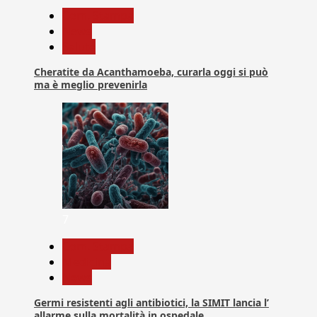
Com. Stampa
News
Salute
Cheratite da Acanthamoeba, curarla oggi si può
ma è meglio prevenirla
7
Com. Stampa
Medicina
News
Germi resistenti agli antibiotici, la SIMIT lancia l’
allarme sulla mortalità in ospedale