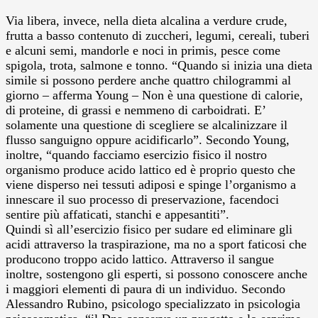
Via libera, invece, nella dieta alcalina a verdure crude,
frutta a basso contenuto di zuccheri, legumi, cereali, tuberi
e alcuni semi, mandorle e noci in primis, pesce come
spigola, trota, salmone e tonno. “Quando si inizia una dieta
simile si possono perdere anche quattro chilogrammi al
giorno – afferma Young – Non è una questione di calorie,
di proteine, di grassi e nemmeno di carboidrati. E’
solamente una questione di scegliere se alcalinizzare il
flusso sanguigno oppure acidificarlo”. Secondo Young,
inoltre, “quando facciamo esercizio fisico il nostro
organismo produce acido lattico ed è proprio questo che
viene disperso nei tessuti adiposi e spinge l’organismo a
innescare il suo processo di preservazione, facendoci
sentire più affaticati, stanchi e appesantiti”.
Quindi sì all’esercizio fisico per sudare ed eliminare gli
acidi attraverso la traspirazione, ma no a sport faticosi che
producono troppo acido lattico. Attraverso il sangue
inoltre, sostengono gli esperti, si possono conoscere anche
i maggiori elementi di paura di un individuo. Secondo
Alessandro Rubino, psicologo specializzato in psicologia