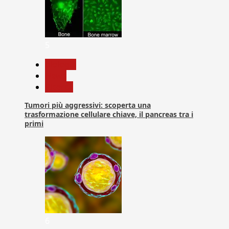
5
biologia
News
Ricerca
Tumori più aggressivi: scoperta una
trasformazione cellulare chiave, il pancreas tra i
primi
6