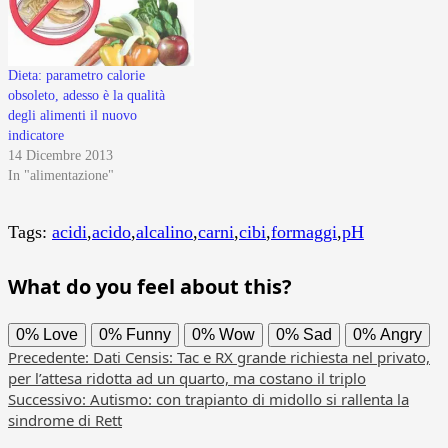
Dieta: parametro calorie
obsoleto, adesso è la qualità
degli alimenti il nuovo
indicatore
14 Dicembre 2013
In "alimentazione"
Tags:
acidi
,
acido
,
alcalino
,
carni
,
cibi
,
formaggi
,
pH
What do you feel about this?
0%
Love
0%
Funny
0%
Wow
0%
Sad
0%
Angry
Navigazione
Precedente:
Dati Censis: Tac e RX grande richiesta nel privato,
per l’attesa ridotta ad un quarto, ma costano il triplo
articolo
Successivo:
Autismo: con trapianto di midollo si rallenta la
sindrome di Rett