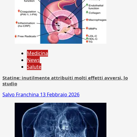
Medicina
News
Salute
Statine: inutilmente attribuiti molti effetti avversi, lo
studio
Salvo Franchina
13 Febbraio 2026