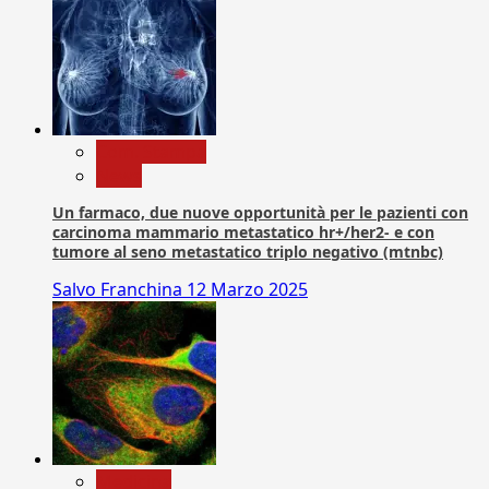
Com. Stampa
News
Un farmaco, due nuove opportunità per le pazienti con
carcinoma mammario metastatico hr+/her2- e con
tumore al seno metastatico triplo negativo (mtnbc)
Salvo Franchina
12 Marzo 2025
Medicina