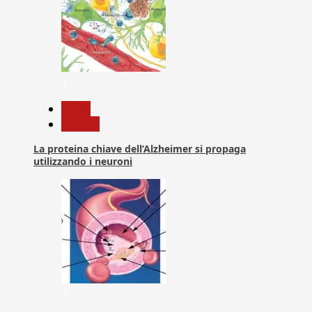
1
News
Ricerca
La proteina chiave dell’Alzheimer si propaga
utilizzando i neuroni
2