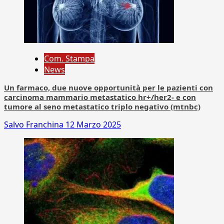
Com. Stampa
News
Un farmaco, due nuove opportunità per le pazienti con
carcinoma mammario metastatico hr+/her2- e con
tumore al seno metastatico triplo negativo (mtnbc)
Salvo Franchina
12 Marzo 2025