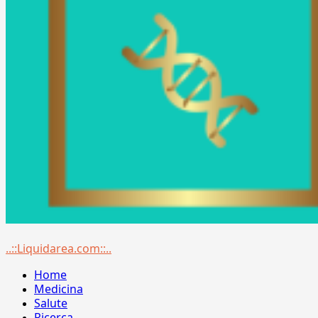
Menu
..::Liquidarea.com::..
principale
Home
Medicina
Salute
Ricerca