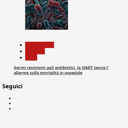
7
Com. Stampa
Medicina
News
Germi resistenti agli antibiotici, la SIMIT lancia l’
allarme sulla mortalità in ospedale
Seguici
Facebook
Linkedin
X