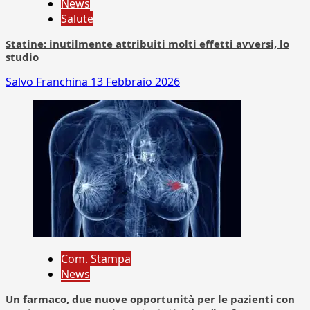
News
Salute
Statine: inutilmente attribuiti molti effetti avversi, lo
studio
Salvo Franchina
13 Febbraio 2026
Com. Stampa
News
Un farmaco, due nuove opportunità per le pazienti con