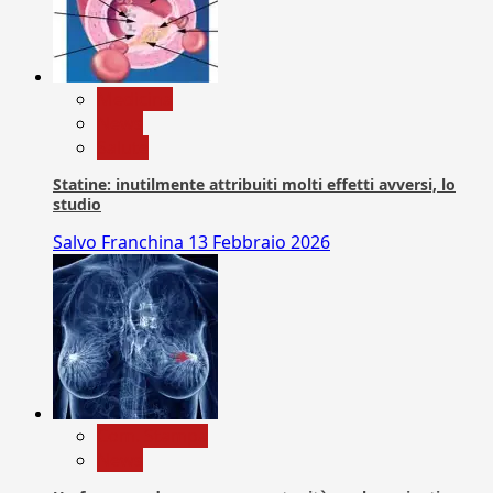
Medicina
News
Salute
Statine: inutilmente attribuiti molti effetti avversi, lo
studio
Salvo Franchina
13 Febbraio 2026
Com. Stampa
News