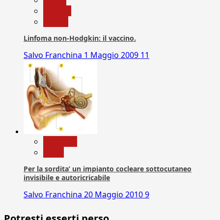
Salute
Scienza
vaccini
Linfoma non-Hodgkin: il vaccino.
Salvo Franchina
1 Maggio 2009
11
Medicina
News
Per la sordita’ un impianto cocleare sottocutaneo
invisibile e autoricricabile
Salvo Franchina
20 Maggio 2010
9
Potresti esserti perso