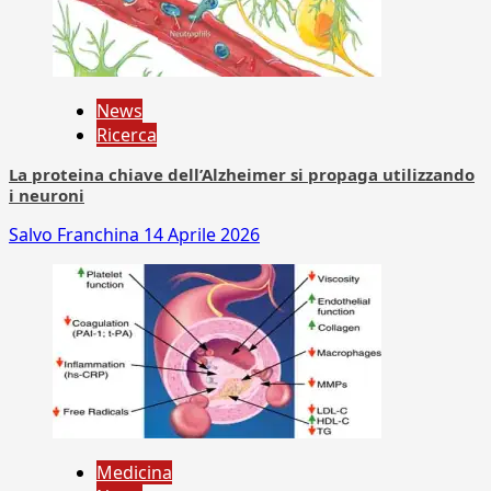
News
Ricerca
La proteina chiave dell’Alzheimer si propaga utilizzando
i neuroni
Salvo Franchina
14 Aprile 2026
Medicina