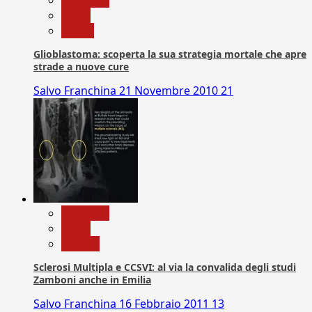
Medicina
News
Salute
Glioblastoma: scoperta la sua strategia mortale che apre
strade a nuove cure
Salvo Franchina
21 Novembre 2010
21
Medicina
News
Ricerca
Sclerosi Multipla e CCSVI: al via la convalida degli studi
Zamboni anche in Emilia
Salvo Franchina
16 Febbraio 2011
13