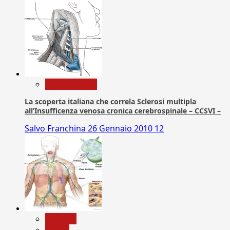
Com. Stampa
La scoperta italiana che correla Sclerosi multipla
all’Insufficenza venosa cronica cerebrospinale – CCSVI –
Salvo Franchina
26 Gennaio 2010
12
biologia