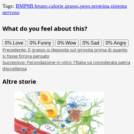
Tags:
BMP8B
,
bruno
,
calorie
,
grasso
,
peso
,
proteina
,
sistema
nervoso
What do you feel about this?
0%
Love
0%
Funny
0%
Wow
0%
Sad
0%
Angry
Navigazione
Precedente:
Il grasso si deposita sul girovita prima di quanto
si fosse fin’ora pensato
articolo
Successivo:
Fecondazione in vitro: l’Italia va considerata patria
d’eccellenza
Altre storie