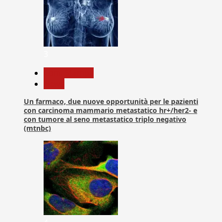
3
Com. Stampa
News
Un farmaco, due nuove opportunità per le pazienti
con carcinoma mammario metastatico hr+/her2- e
con tumore al seno metastatico triplo negativo
(mtnbc)