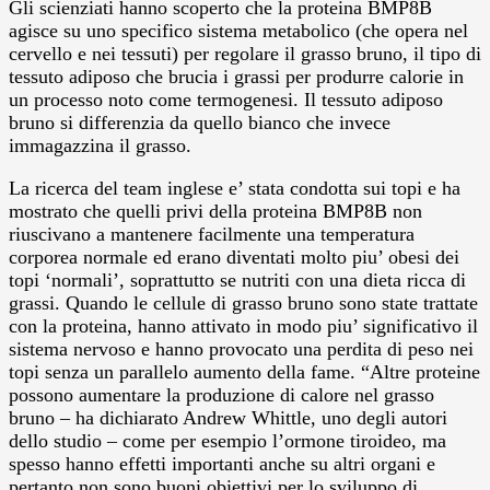
Gli scienziati hanno scoperto che la proteina BMP8B
agisce su uno specifico sistema metabolico (che opera nel
cervello e nei tessuti) per regolare il grasso bruno, il tipo di
tessuto adiposo che brucia i grassi per produrre calorie in
un processo noto come termogenesi.
Il tessuto adiposo
bruno si differenzia da quello bianco che invece
immagazzina il grasso.
La ricerca del team inglese e’ stata condotta sui topi e ha
mostrato che quelli privi della proteina BMP8B non
riuscivano a mantenere facilmente una temperatura
corporea normale ed erano diventati molto piu’ obesi dei
topi ‘normali’, soprattutto se nutriti con una dieta ricca di
grassi. Quando le cellule di grasso bruno sono state trattate
con la proteina, hanno attivato in modo piu’ significativo il
sistema nervoso e hanno provocato una perdita di peso nei
topi senza un parallelo aumento della fame. “Altre proteine
possono aumentare la produzione di calore nel grasso
bruno – ha dichiarato Andrew Whittle, uno degli autori
dello studio – come per esempio l’ormone tiroideo, ma
spesso hanno effetti importanti anche su altri organi e
pertanto non sono buoni obiettivi per lo sviluppo di