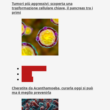
Tumori più aggressivi: scoperta una
trasformazione cellulare chiave, il pancreas tra i
primi
6
Com. Stampa
News
Salute
Cheratite da Acanthamoeba, curarla oggi si può
ma è meglio prevenirla