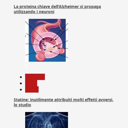
La proteina chiave dell’Alzheimer si propaga
utilizzando i neuroni
2
Medicina
News
Salute
Statine: inutilmente attribuiti molti effetti avversi,
lo studio