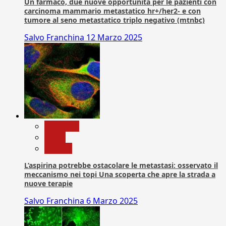
Un farmaco, due nuove opportunità per le pazienti con
carcinoma mammario metastatico hr+/her2- e con
tumore al seno metastatico triplo negativo (mtnbc)
Salvo Franchina
12 Marzo 2025
Medicina
News
Ricerca
L’aspirina potrebbe ostacolare le metastasi: osservato il
meccanismo nei topi Una scoperta che apre la strada a
nuove terapie
Salvo Franchina
6 Marzo 2025