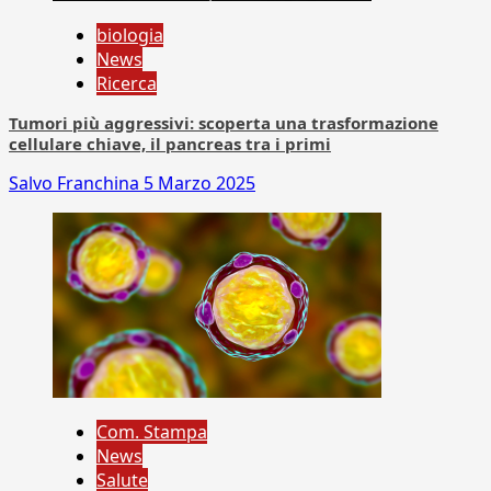
biologia
News
Ricerca
Tumori più aggressivi: scoperta una trasformazione
cellulare chiave, il pancreas tra i primi
Salvo Franchina
5 Marzo 2025
Com. Stampa
News
Salute