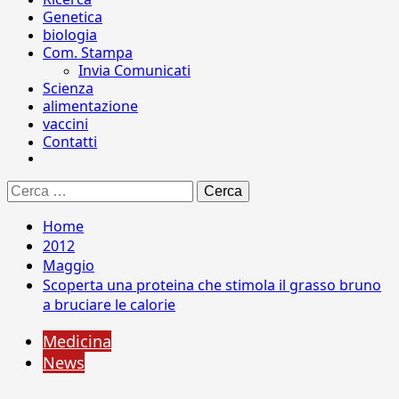
Genetica
biologia
Com. Stampa
Invia Comunicati
Scienza
alimentazione
vaccini
Contatti
Ricerca
per:
Home
2012
Maggio
Scoperta una proteina che stimola il grasso bruno
a bruciare le calorie
Medicina
News