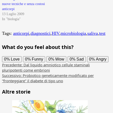
nuove tecniche e senza costosi
anticorpi
13 Luglio 2009
In "biologia"
Tags:
anticorpi
,
diagnostici
,
HIV
,
microbiologia
,
saliva
,
test
What do you feel about this?
0%
Love
0%
Funny
0%
Wow
0%
Sad
0%
Angry
Navigazione
Precedente:
Dal liquido amniotico cellule staminali
pluripotenti come embrioni
articolo
Successivo:
Probiotico geneticamente modificato per
“fronteggiare” il diabete di tipo uno
Altre storie