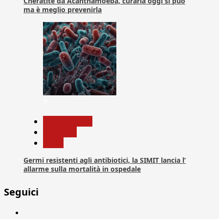
Cheratite da Acanthamoeba, curarla oggi si può
ma è meglio prevenirla
7
Com. Stampa
Medicina
News
Germi resistenti agli antibiotici, la SIMIT lancia l’
allarme sulla mortalità in ospedale
Seguici
Facebook