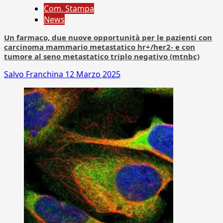
Com. Stampa
News
Un farmaco, due nuove opportunità per le pazienti con
carcinoma mammario metastatico hr+/her2- e con
tumore al seno metastatico triplo negativo (mtnbc)
Salvo Franchina
12 Marzo 2025