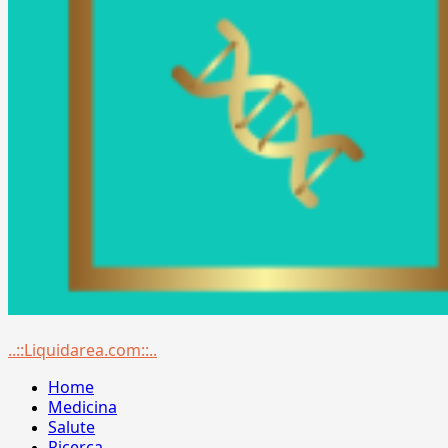
Menu
..::Liquidarea.com::..
principale
Home
Medicina
Salute
Ricerca