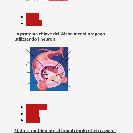
1
News
Ricerca
La proteina chiave dell’Alzheimer si propaga
utilizzando i neuroni
2
Medicina
News
Salute
Statine: inutilmente attribuiti molti effetti avversi,