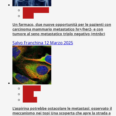
Com. Stampa
News
Un farmaco, due nuove opportunità per le pazienti con
carcinoma mammario metastatico hr+/her2- e con
tumore al seno metastatico triplo negativo (mtnbc)
Salvo Franchina
12 Marzo 2025
Medicina
News
Ricerca
L’aspirina potrebbe ostacolare le metastasi: osservato il
meccanismo nei topi Una scoperta che apre la strada a