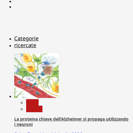
Linkedin
X
Categorie
ricercate
News
Ricerca
La proteina chiave dell’Alzheimer si propaga utilizzando
i neuroni