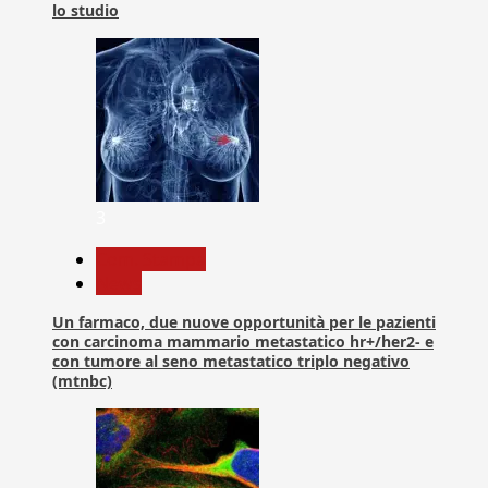
lo studio
3
Com. Stampa
News
Un farmaco, due nuove opportunità per le pazienti
con carcinoma mammario metastatico hr+/her2- e
con tumore al seno metastatico triplo negativo
(mtnbc)