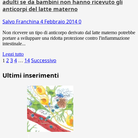
adulti se da bambini non hanno ricevuto gli
anticorpi del latte materno
Salvo Franchina
4 Febbraio 2014
0
Non ricevere un tipo di anticorpo derivato dal latte materno potrebbe
portare a sviluppare una ridotta protezione contro l'infiammazione
intestinale...
Leggi tutto
Paginazione
2
3
4
14
Successivo
1
…
degli
Ultimi inserimenti
articoli
1