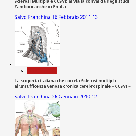
Sclerosi Multipla e CCSVI: al via la convalida degli studi
Zamboni anche in Emilia
Salvo Franchina
16 Febbraio 2011
13
Com. Stampa
La scoperta italiana che correla Sclerosi multipla
all’Insufficenza venosa cronica cerebrospinale – CCSVI –
Salvo Franchina
26 Gennaio 2010
12