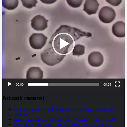
Video
Player
00:00
00:25
Articoli recenti
La proteina chiave dell’Alzheimer si propaga utilizzando i
neuroni
Statine: inutilmente attribuiti molti effetti avversi, lo studio
Un farmaco, due nuove opportunità per le pazienti con