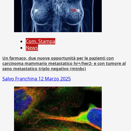
Com. Stampa
News
Un farmaco, due nuove opportunità per le pazienti con
carcinoma mammario metastatico hr+/her2- e con tumore al
seno metastatico triplo negativo (mtnbc)
Salvo Franchina
12 Marzo 2025