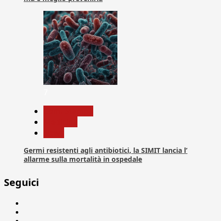
7
Com. Stampa
Medicina
News
Germi resistenti agli antibiotici, la SIMIT lancia l’
allarme sulla mortalità in ospedale
Seguici
Facebook
Linkedin
X