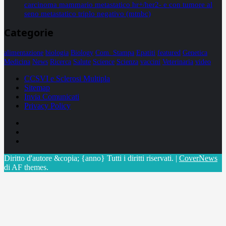
carcinoma mammario metastatico hr+/her2- e con tumore al
seno metastatico triplo negativo (mtnbc)
Categorie
alimentazione
biologia
Biology
Com. Stampa
Epatiti
featured
Genetica
Medicina
News
Ricerca
Salute
Science
Scienza
vaccini
Veterinaria
video
CCSVI e Sclerosi Multipla
Sitemap
Invia Comunicati
Privacy Policy
Facebook
Linkedin
X
Diritto d'autore &copia; {anno} Tutti i diritti riservati.
|
CoverNews
di AF themes.