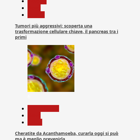
biologia
News
Ricerca
Tumori più aggressivi: scoperta una
trasformazione cellulare chiave, il pancreas tra i
primi
6
Com. Stampa
News
Salute
Cheratite da Acanthamoeba, curarla oggi si può
ma è meglio prevenirla