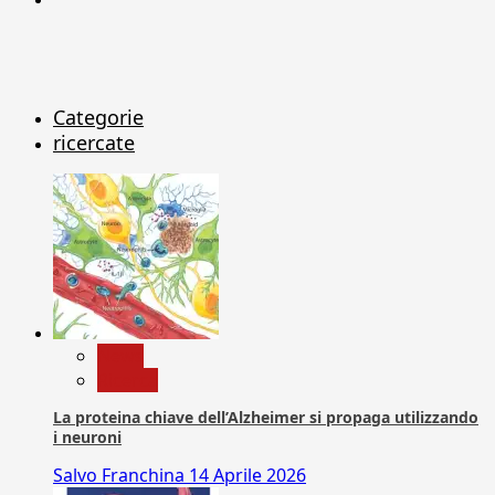
Categorie
ricercate
News
Ricerca
La proteina chiave dell’Alzheimer si propaga utilizzando
i neuroni
Salvo Franchina
14 Aprile 2026