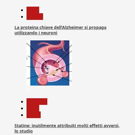
News
Ricerca
La proteina chiave dell’Alzheimer si propaga
utilizzando i neuroni
2
Medicina
News
Salute
Statine: inutilmente attribuiti molti effetti avversi,
lo studio