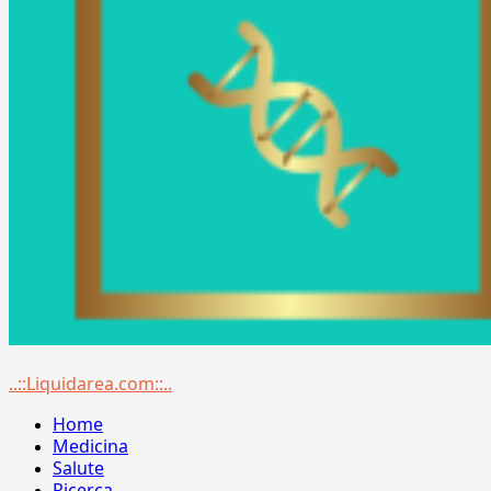
Menu
..::Liquidarea.com::..
principale
Home
Medicina
Salute
Ricerca