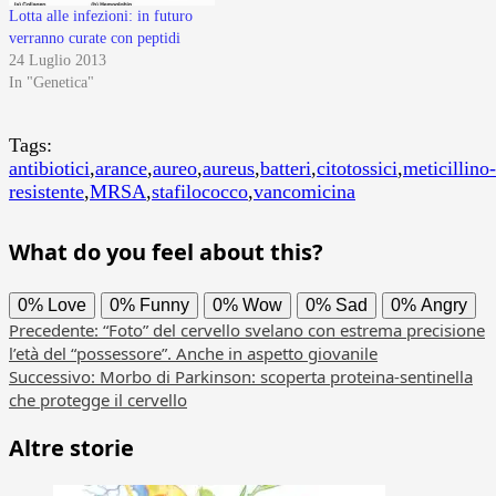
Lotta alle infezioni: in futuro
verranno curate con peptidi
24 Luglio 2013
In "Genetica"
Tags:
antibiotici
,
arance
,
aureo
,
aureus
,
batteri
,
citotossici
,
meticillino-
resistente
,
MRSA
,
stafilococco
,
vancomicina
What do you feel about this?
0%
Love
0%
Funny
0%
Wow
0%
Sad
0%
Angry
Navigazione
Precedente:
“Foto” del cervello svelano con estrema precisione
l’età del “possessore”. Anche in aspetto giovanile
articolo
Successivo:
Morbo di Parkinson: scoperta proteina-sentinella
che protegge il cervello
Altre storie