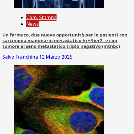
Com. Stampa
News
Un farmaco, due nuove opportunità per le pazienti con
carcinoma mammario metastatico hr+/her2- e con
tumore al seno metastatico triplo negativo (mtnbc)
Salvo Franchina
12 Marzo 2025