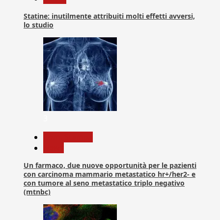
Statine: inutilmente attribuiti molti effetti avversi,
lo studio
3
Com. Stampa
News
Un farmaco, due nuove opportunità per le pazienti
con carcinoma mammario metastatico hr+/her2- e
con tumore al seno metastatico triplo negativo
(mtnbc)