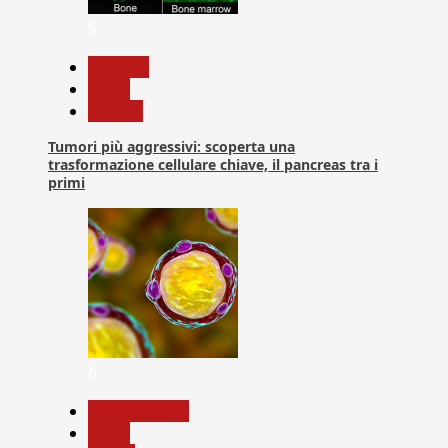
5
biologia
News
Ricerca
Tumori più aggressivi: scoperta una
trasformazione cellulare chiave, il pancreas tra i
primi
6
Com. Stampa
News