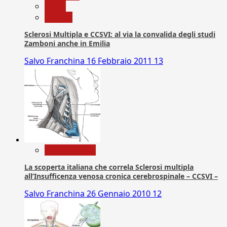
News
Ricerca
Sclerosi Multipla e CCSVI: al via la convalida degli studi
Zamboni anche in Emilia
Salvo Franchina
16 Febbraio 2011
13
Com. Stampa
La scoperta italiana che correla Sclerosi multipla
all’Insufficenza venosa cronica cerebrospinale – CCSVI –
Salvo Franchina
26 Gennaio 2010
12