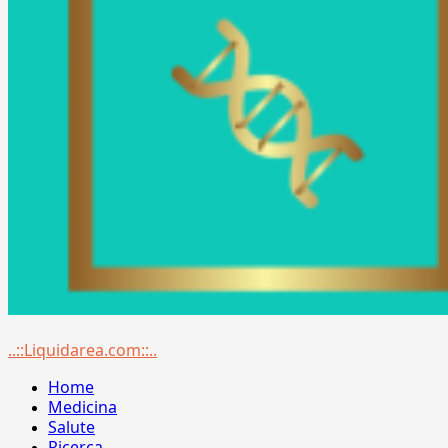
Menu
..::Liquidarea.com::..
principale
Home
Medicina
Salute
Ricerca