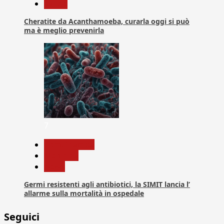
Salute
Cheratite da Acanthamoeba, curarla oggi si può
ma è meglio prevenirla
7
Com. Stampa
Medicina
News
Germi resistenti agli antibiotici, la SIMIT lancia l’
allarme sulla mortalità in ospedale
Seguici