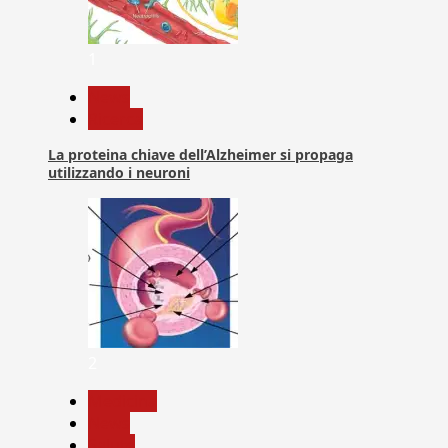
1
News
Ricerca
La proteina chiave dell’Alzheimer si propaga
utilizzando i neuroni
2
Medicina
News
Salute