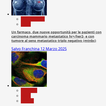
Com. Stampa
News
Un farmaco, due nuove opportunità per le pazienti con
carcinoma mammario metastatico hr+/her2- e con
tumore al seno metastatico triplo negativo (mtnbc)
Salvo Franchina
12 Marzo 2025
Medicina
News
Ricerca