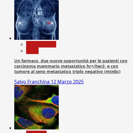
Com. Stampa
News
Un farmaco, due nuove opportunità per le pazienti con
carcinoma mammario metastatico hr+/her2- e con
tumore al seno metastatico triplo negativo (mtnbc)
Salvo Franchina
12 Marzo 2025