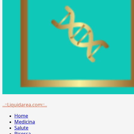
Menu
..::Liquidarea.com::..
principale
Home
Medicina
Salute
Ricerca