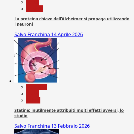
News
Ricerca
La proteina chiave dell’Alzheimer si propaga utilizzando
i neuroni
Salvo Franchina
14 Aprile 2026
Medicina
News
Salute
Statine: inutilmente attribuiti molti effetti avversi, lo
studio
Salvo Franchina
13 Febbraio 2026