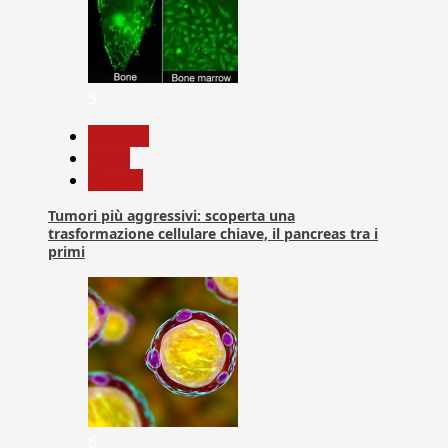
5
biologia
News
Ricerca
Tumori più aggressivi: scoperta una
trasformazione cellulare chiave, il pancreas tra i
primi
6