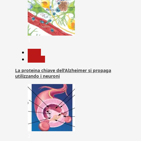
1
News
Ricerca
La proteina chiave dell’Alzheimer si propaga
utilizzando i neuroni
2