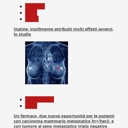
Medicina
News
Salute
Statine: inutilmente attribuiti molti effetti avversi,
lo studio
3
Com. Stampa
News
Un farmaco, due nuove opportunità per le pazienti
con carcinoma mammario metastatico hr+/her2- e
con tumore al seno metastatico triplo negativo