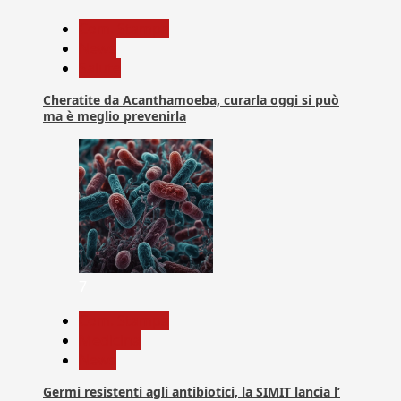
Com. Stampa
News
Salute
Cheratite da Acanthamoeba, curarla oggi si può
ma è meglio prevenirla
7
Com. Stampa
Medicina
News
Germi resistenti agli antibiotici, la SIMIT lancia l’