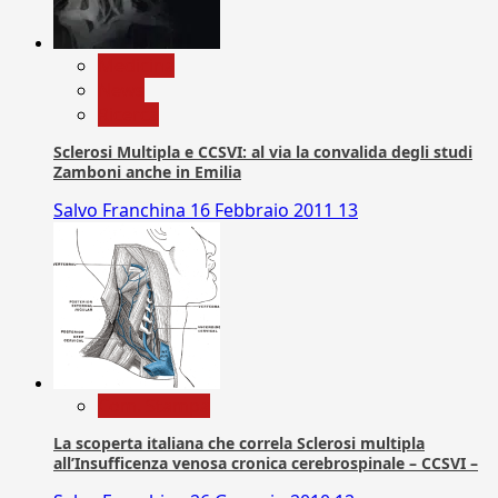
Medicina
News
Ricerca
Sclerosi Multipla e CCSVI: al via la convalida degli studi
Zamboni anche in Emilia
Salvo Franchina
16 Febbraio 2011
13
Com. Stampa
La scoperta italiana che correla Sclerosi multipla
all’Insufficenza venosa cronica cerebrospinale – CCSVI –