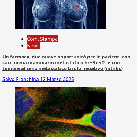
Com. Stampa
News
Un farmaco, due nuove opportunità per le pazienti con
carcinoma mammario metastatico hr+/her2- e con
tumore al seno metastatico triplo negativo (mtnbc)
Salvo Franchina
12 Marzo 2025