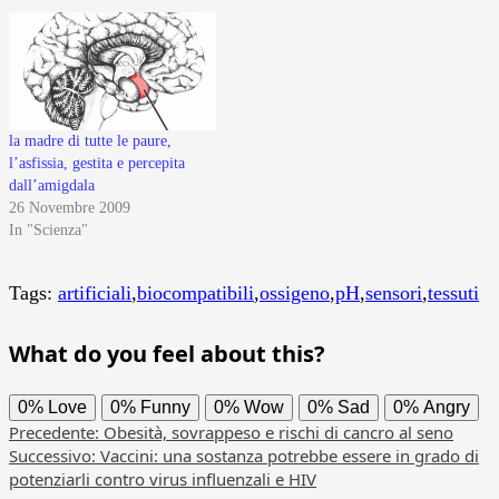
la madre di tutte le paure,
l’asfissia, gestita e percepita
dall’amigdala
26 Novembre 2009
In "Scienza"
Tags:
artificiali
,
biocompatibili
,
ossigeno
,
pH
,
sensori
,
tessuti
What do you feel about this?
0%
Love
0%
Funny
0%
Wow
0%
Sad
0%
Angry
Navigazione
Precedente:
Obesità, sovrappeso e rischi di cancro al seno
Successivo:
Vaccini: una sostanza potrebbe essere in grado di
articolo
potenziarli contro virus influenzali e HIV