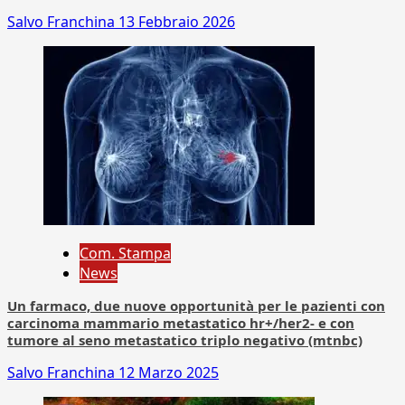
Salvo Franchina
13 Febbraio 2026
Com. Stampa
News
Un farmaco, due nuove opportunità per le pazienti con
carcinoma mammario metastatico hr+/her2- e con
tumore al seno metastatico triplo negativo (mtnbc)
Salvo Franchina
12 Marzo 2025