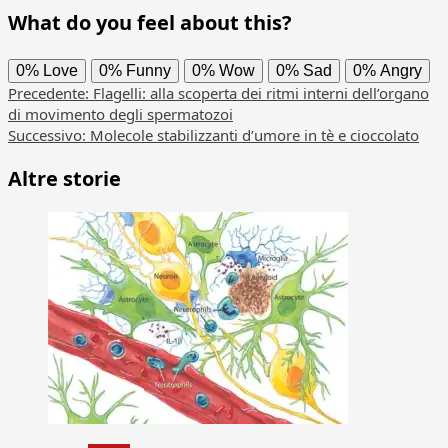
What do you feel about this?
0%
Love
0%
Funny
0%
Wow
0%
Sad
0%
Angry
Navigazione
Precedente:
Flagelli: alla scoperta dei ritmi interni dell’organo
di movimento degli spermatozoi
articolo
Successivo:
Molecole stabilizzanti d’umore in tè e cioccolato
Altre storie