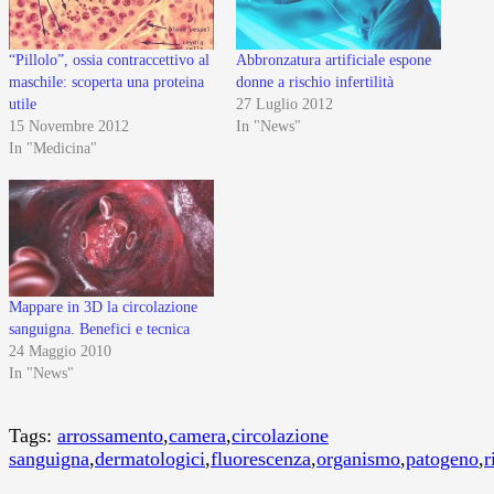
“Pillolo”, ossia contraccettivo al
Abbronzatura artificiale espone
maschile: scoperta una proteina
donne a rischio infertilità
utile
27 Luglio 2012
15 Novembre 2012
In "News"
In "Medicina"
Mappare in 3D la circolazione
sanguigna. Benefici e tecnica
24 Maggio 2010
In "News"
Tags:
arrossamento
,
camera
,
circolazione
sanguigna
,
dermatologici
,
fluorescenza
,
organismo
,
patogeno
,
r