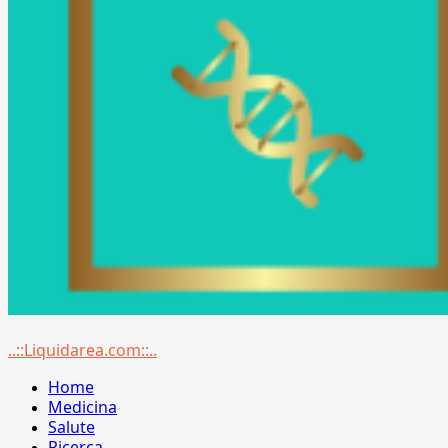
Menu
..::Liquidarea.com::..
principale
Home
Medicina
Salute
Ricerca