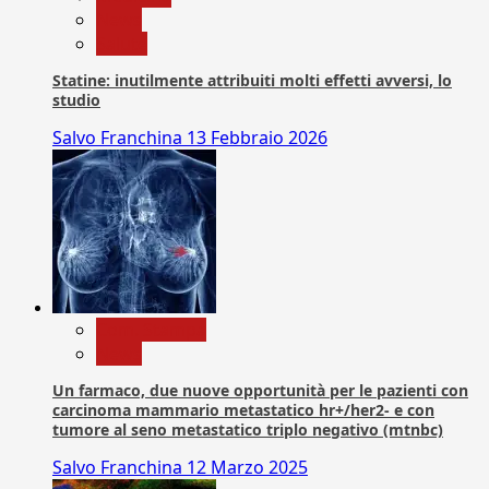
News
Salute
Statine: inutilmente attribuiti molti effetti avversi, lo
studio
Salvo Franchina
13 Febbraio 2026
Com. Stampa
News
Un farmaco, due nuove opportunità per le pazienti con
carcinoma mammario metastatico hr+/her2- e con
tumore al seno metastatico triplo negativo (mtnbc)
Salvo Franchina
12 Marzo 2025