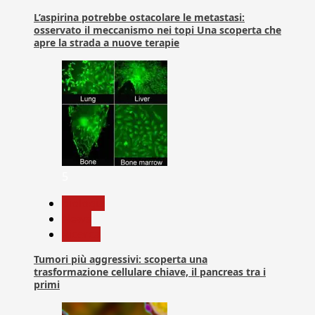
L’aspirina potrebbe ostacolare le metastasi:
osservato il meccanismo nei topi Una scoperta che
apre la strada a nuove terapie
5
biologia
News
Ricerca
Tumori più aggressivi: scoperta una
trasformazione cellulare chiave, il pancreas tra i
primi