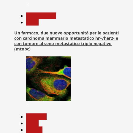
3
Com. Stampa
News
Un farmaco, due nuove opportunità per le pazienti
con carcinoma mammario metastatico hr+/her2- e
con tumore al seno metastatico triplo negativo
(mtnbc)
4
Medicina
News
Ricerca