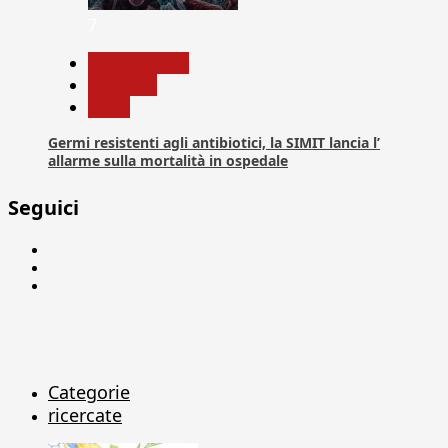
7
Com. Stampa
Medicina
News
Germi resistenti agli antibiotici, la SIMIT lancia l’
allarme sulla mortalità in ospedale
Seguici
Facebook
Linkedin
X
Categorie
ricercate