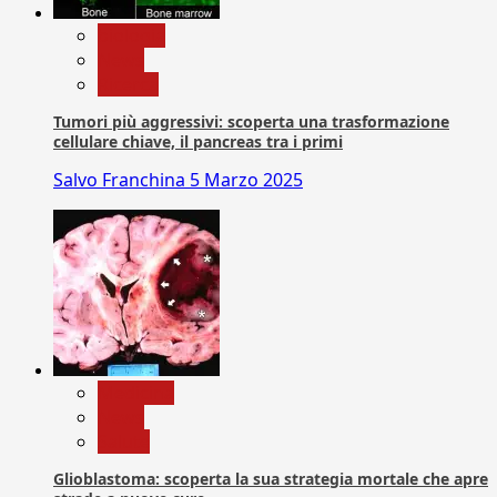
biologia
News
Ricerca
Tumori più aggressivi: scoperta una trasformazione
cellulare chiave, il pancreas tra i primi
Salvo Franchina
5 Marzo 2025
Medicina
News
Salute
Glioblastoma: scoperta la sua strategia mortale che apre