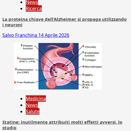
News
Ricerca
La proteina chiave dell’Alzheimer si propaga utilizzando
i neuroni
Salvo Franchina
14 Aprile 2026
Medicina
News
Salute
Statine: inutilmente attribuiti molti effetti avversi, lo
studio