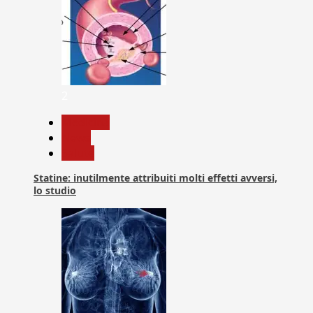
2
Medicina
News
Salute
Statine: inutilmente attribuiti molti effetti avversi,
lo studio