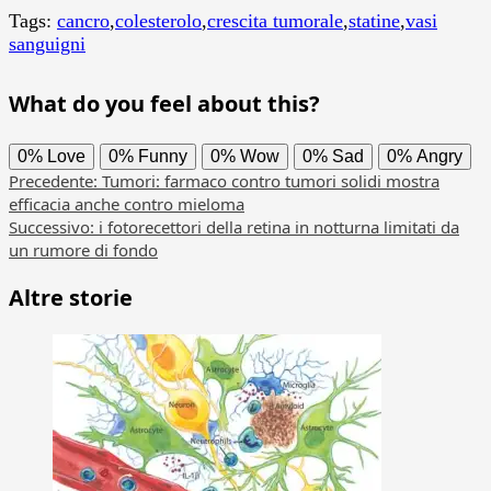
Tags:
cancro
,
colesterolo
,
crescita tumorale
,
statine
,
vasi
sanguigni
What do you feel about this?
0%
Love
0%
Funny
0%
Wow
0%
Sad
0%
Angry
Navigazione
Precedente:
Tumori: farmaco contro tumori solidi mostra
efficacia anche contro mieloma
articolo
Successivo:
i fotorecettori della retina in notturna limitati da
un rumore di fondo
Altre storie