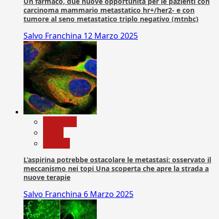
Un farmaco, due nuove opportunità per le pazienti con
carcinoma mammario metastatico hr+/her2- e con
tumore al seno metastatico triplo negativo (mtnbc)
Salvo Franchina
12 Marzo 2025
Medicina
News
Ricerca
L’aspirina potrebbe ostacolare le metastasi: osservato il
meccanismo nei topi Una scoperta che apre la strada a
nuove terapie
Salvo Franchina
6 Marzo 2025