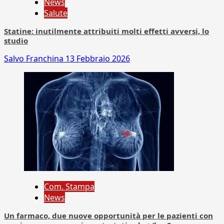
News
Salute
Statine: inutilmente attribuiti molti effetti avversi, lo
studio
Salvo Franchina
13 Febbraio 2026
Com. Stampa
News
Un farmaco, due nuove opportunità per le pazienti con