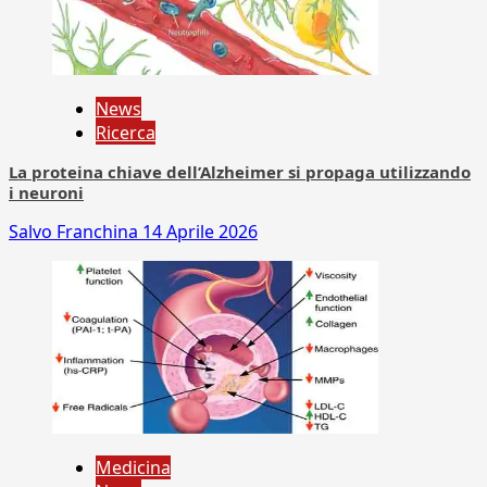
News
Ricerca
La proteina chiave dell’Alzheimer si propaga utilizzando
i neuroni
Salvo Franchina
14 Aprile 2026
Medicina