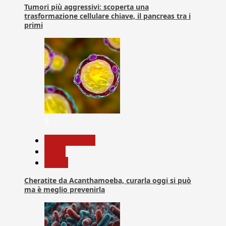
Tumori più aggressivi: scoperta una
trasformazione cellulare chiave, il pancreas tra i
primi
6
Com. Stampa
News
Salute
Cheratite da Acanthamoeba, curarla oggi si può
ma è meglio prevenirla