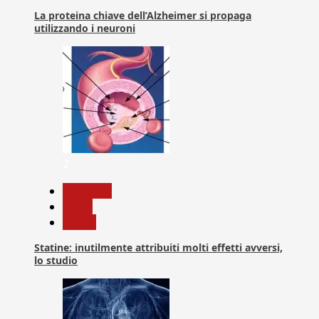
La proteina chiave dell’Alzheimer si propaga
utilizzando i neuroni
2
Medicina
News
Salute
Statine: inutilmente attribuiti molti effetti avversi,
lo studio