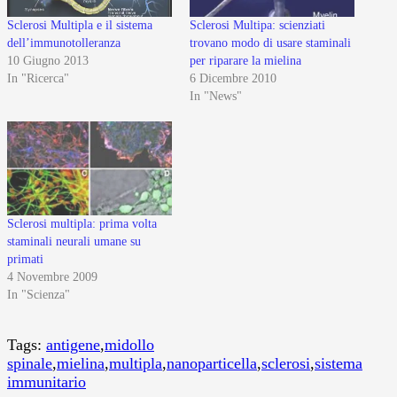
Sclerosi Multipla e il sistema
Sclerosi Multipa: scienziati
dell’immunotolleranza
trovano modo di usare staminali
10 Giugno 2013
per riparare la mielina
In "Ricerca"
6 Dicembre 2010
In "News"
Sclerosi multipla: prima volta
staminali neurali umane su
primati
4 Novembre 2009
In "Scienza"
Tags:
antigene
,
midollo
spinale
,
mielina
,
multipla
,
nanoparticella
,
sclerosi
,
sistema
immunitario