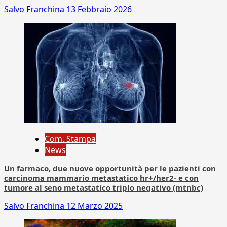
Salvo Franchina
13 Febbraio 2026
Com. Stampa
News
Un farmaco, due nuove opportunità per le pazienti con
carcinoma mammario metastatico hr+/her2- e con
tumore al seno metastatico triplo negativo (mtnbc)
Salvo Franchina
12 Marzo 2025