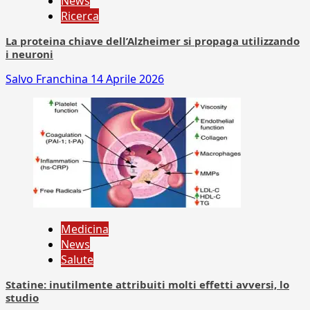
News
Ricerca
La proteina chiave dell’Alzheimer si propaga utilizzando
i neuroni
Salvo Franchina
14 Aprile 2026
Medicina
News
Salute
Statine: inutilmente attribuiti molti effetti avversi, lo
studio