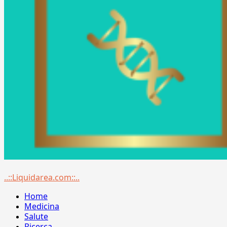
Menu
..::Liquidarea.com::..
principale
Home
Medicina
Salute
Ricerca