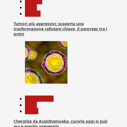
biologia
News
Ricerca
Tumori più aggressivi: scoperta una
trasformazione cellulare chiave, il pancreas tra i
primi
6
Com. Stampa
News
Salute
Cheratite da Acanthamoeba, curarla oggi si può
ma è meglio prevenirla