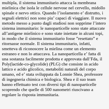
multipla, il sistema immunitario attacca la membrana
mielinica che isola le cellule nervose nel cervello, midollo
spinale e nervo ottico. Quando l’isolamento e’ distrutto, i
segnali elettrici non sono piu’ capaci di viaggiare. Il nuovo
metodo messo a punto dagli studiosi non sopprime l’intero
sistema immunitario: le nanoparticelle sono state attaccate
all’antigene mielinico e sono state iniettate in alcuni topi,
in modo che il sistema immunitario fosse ”resettato” e
ritornasse normale. Il sistema immunitario, infatti,
smetteva di riconoscere la mielina come un elemento
estraneo e non lo attaccava. La nanoparticella e’ fatta di
una sostanza facilmente prodotta e approvata dall’Fda, il
Poly(lactide-co-glycolide) (PLG) che consiste in acido
lattico e acido glicolico, metaboliti naturali del corpo
umano, ed e’ stata sviluppata da Lonnie Shea, professore
di ingegneria chimica e biologica. Shea e il suo team
hanno effettuato test con diversi tipi di nanoparticelle
scoprendo che quelle di 500 nanometri riuscivano a
regolare la risposta immunitaria.