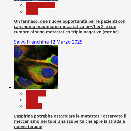
Com. Stampa
News
Un farmaco, due nuove opportunità per le pazienti con
carcinoma mammario metastatico hr+/her2- e con
tumore al seno metastatico triplo negativo (mtnbc)
Salvo Franchina
12 Marzo 2025
Medicina
News
Ricerca
L’aspirina potrebbe ostacolare le metastasi: osservato il
meccanismo nei topi Una scoperta che apre la strada a
nuove terapie