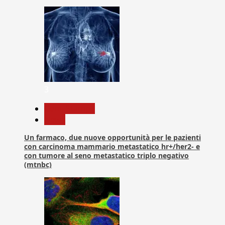
3
Com. Stampa
News
Un farmaco, due nuove opportunità per le pazienti
con carcinoma mammario metastatico hr+/her2- e
con tumore al seno metastatico triplo negativo
(mtnbc)