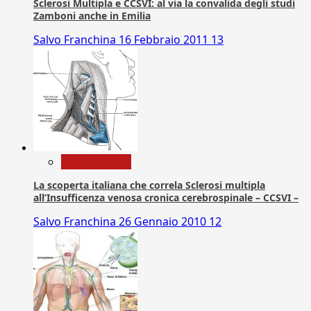
Sclerosi Multipla e CCSVI: al via la convalida degli studi
Zamboni anche in Emilia
Salvo Franchina
16 Febbraio 2011
13
Com. Stampa
La scoperta italiana che correla Sclerosi multipla
all’Insufficenza venosa cronica cerebrospinale – CCSVI –
Salvo Franchina
26 Gennaio 2010
12