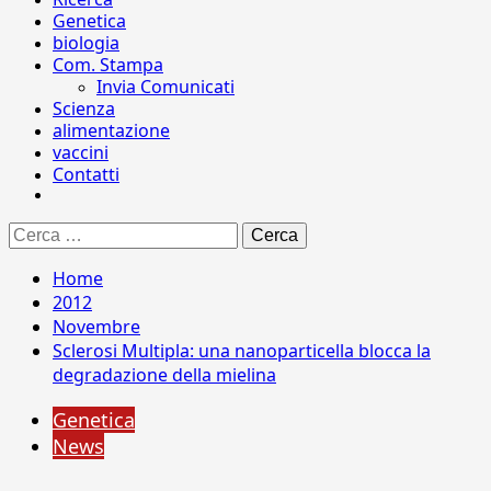
Genetica
biologia
Com. Stampa
Invia Comunicati
Scienza
alimentazione
vaccini
Contatti
Ricerca
per:
Home
2012
Novembre
Sclerosi Multipla: una nanoparticella blocca la
degradazione della mielina
Genetica
News