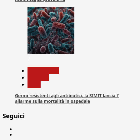
7
Com. Stampa
Medicina
News
Germi resistenti agli antibiotici, la SIMIT lancia l’
allarme sulla mortalità in ospedale
Seguici
Facebook
Linkedin
X