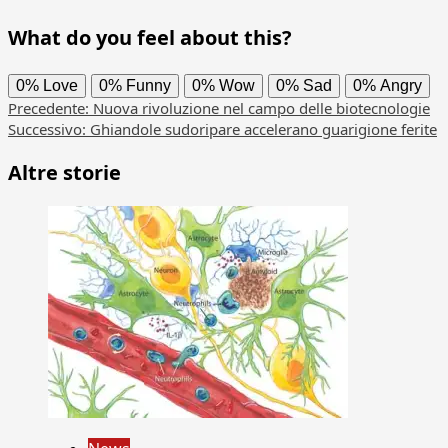
What do you feel about this?
0%
Love
0%
Funny
0%
Wow
0%
Sad
0%
Angry
Navigazione
Precedente:
Nuova rivoluzione nel campo delle biotecnologie
Successivo:
Ghiandole sudoripare accelerano guarigione ferite
articolo
Altre storie