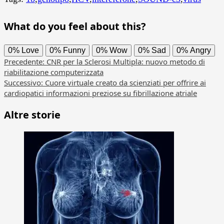
What do you feel about this?
0%
Love
0%
Funny
0%
Wow
0%
Sad
0%
Angry
Navigazione
Precedente:
CNR per la Sclerosi Multipla: nuovo metodo di
riabilitazione computerizzata
articolo
Successivo:
Cuore virtuale creato da scienziati per offrire ai
cardiopatici informazioni preziose su fibrillazione atriale
Altre storie