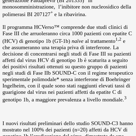
generazione Faldaprevir (BI 201335)
in
monosomministrazione, l’inibitore non nucleosidico della
+
polimerasi BI 207127
e la ribavirina.
Il programma HCVerso™ comprende due studi clinici di
Fase III che arruoleranno circa 1000 pazienti con epatite C
1,2
(HCV) di genotipo 1b (GT-1b)
naïve
al trattamento
e
che assumeranno una terapia priva di interferone. La
decisione di concentrarsi negli studi di Fase III su pazienti
affetti dal virus HCV di genotipo 1b è scaturita a seguito
dei positivi risultati ottenuti su questo gruppo di pazienti
negli studi di Fase IIb SOUND-C con il regime terapeutico
sperimentale polimodale* senza interferone di Boehringer
Ingelheim, con il quale sono stati raggiunti elevati tassi di
guarigione dal virus nei pazienti affetti da epatite C di
3
genotipo 1b, a maggiore prevalenza a livello mondiale.
I nuovi risultati preliminari dello studio SOUND-C3 hanno
mostrato nel 100% dei pazienti (n=20) affetti da HCV di
genotipo 1b l’eradicazione del virus, dimostrata da una