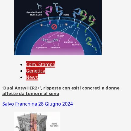
Com. Stampa
Genetica
News
‘Dual AnswHER2+’, risposte con esiti concreti a donne
affette da tumore al seno
Salvo Franchina
28 Giugno 2024