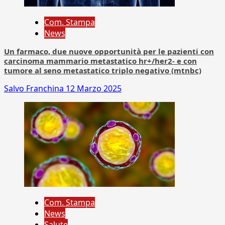
Com. Stampa
News
Un farmaco, due nuove opportunità per le pazienti con
carcinoma mammario metastatico hr+/her2- e con
tumore al seno metastatico triplo negativo (mtnbc)
Salvo Franchina
12 Marzo 2025
Com. Stampa
News
Salute