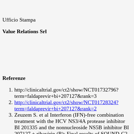
Ufficio Stampa
Value Relations Srl
Referenze
http://clinicaltrial.gov/ct2/show/NCT01732796?
term=faldaprevir+bi+207127&rank=3
http://clinicaltrial.gov/ct2/show/NCT01728324?
term=faldaprevir+bi+207127&rank=2
Zeuzem S. et al Interferon (IFN)-free combination
treatment with the HCV NS3/4A protease inhibitor
BI 201335 and the nonnucleoside NS5B inhibitor BI
207127 ± ribavirin (R): Final results of SOUND-C2