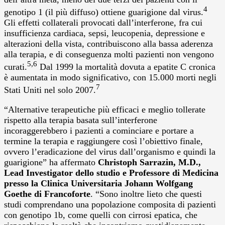
4
genotipo 1 (il più diffuso) ottiene guarigione dal virus.
Gli effetti collaterali provocati dall’interferone, fra cui
insufficienza cardiaca, sepsi, leucopenia, depressione e
alterazioni della vista, contribuiscono alla bassa aderenza
alla terapia, e di conseguenza molti pazienti non vengono
5,6
curati.
Dal 1999 la mortalità dovuta a epatite C cronica
è aumentata in modo significativo, con 15.000 morti negli
7
Stati Uniti nel solo 2007.
“Alternative terapeutiche più efficaci e meglio tollerate
rispetto alla terapia basata sull’interferone
incoraggerebbero i pazienti a cominciare e portare a
termine la terapia e raggiungere così l’obiettivo finale,
ovvero l’eradicazione del virus dall’organismo e quindi la
guarigione” ha affermato
Christoph Sarrazin, M.D.,
Lead Investigator dello studio e Professore di Medicina
presso la Clinica Universitaria Johann Wolfgang
Goethe di Francoforte
. “Sono inoltre lieto che questi
studi comprendano una popolazione composita di pazienti
con genotipo 1b, come quelli con cirrosi epatica, che