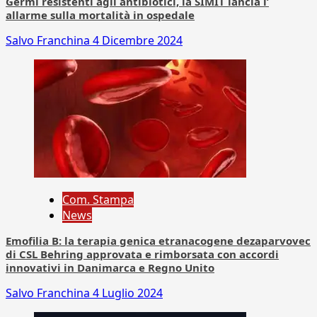
Germi resistenti agli antibiotici, la SIMIT lancia l’
allarme sulla mortalità in ospedale
Salvo Franchina
4 Dicembre 2024
Com. Stampa
News
Emofilia B: la terapia genica etranacogene dezaparvovec
di CSL Behring approvata e rimborsata con accordi
innovativi in Danimarca e Regno Unito
Salvo Franchina
4 Luglio 2024