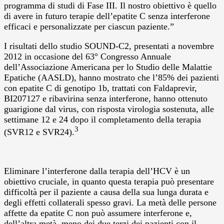
programma di studi di Fase III. Il nostro obiettivo è quello
di avere in futuro terapie dell’epatite C senza interferone
efficaci e personalizzate per ciascun paziente.”
I risultati dello studio SOUND-C2, presentati a novembre
2012 in occasione del 63° Congresso Annuale
dell’Associazione Americana per lo Studio delle Malattie
Epatiche (AASLD), hanno mostrato che l’85% dei pazienti
con epatite C di genotipo 1b, trattati con Faldaprevir,
BI207127 e ribavirina senza interferone, hanno ottenuto
guarigione dal virus, con risposta virologia sostenuta, alle
settimane 12 e 24 dopo il completamento della terapia
3
(SVR12 e SVR24).
Eliminare l’interferone dalla terapia dell’HCV è un
obiettivo cruciale, in quanto questa terapia può presentare
difficoltà per il paziente a causa della sua lunga durata e
degli effetti collaterali spesso gravi. La metà delle persone
affette da epatite C non può assumere interferone e,
dell’altra metà, meno dei due terzi dei pazienti con il