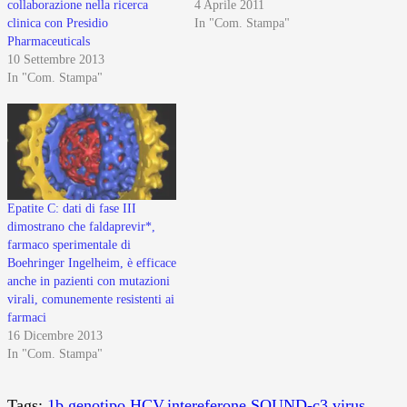
collaborazione nella ricerca
4 Aprile 2011
clinica con Presidio
In "Com. Stampa"
Pharmaceuticals
10 Settembre 2013
In "Com. Stampa"
Epatite C: dati di fase III
dimostrano che faldaprevir*,
farmaco sperimentale di
Boehringer Ingelheim, è efficace
anche in pazienti con mutazioni
virali, comunemente resistenti ai
farmaci
16 Dicembre 2013
In "Com. Stampa"
Tags:
1b
,
genotipo
,
HCV
,
intereferone
,
SOUND-c3
,
virus