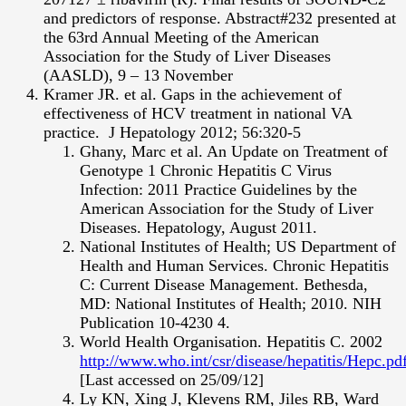
and predictors of response. Abstract#232 presented at
the 63rd Annual Meeting of the American
Association for the Study of Liver Diseases
(AASLD), 9 – 13 November
Kramer JR. et al. Gaps in the achievement of
effectiveness of HCV treatment in national VA
practice. J Hepatology 2012; 56:320-5
Ghany, Marc et al. An Update on Treatment of
Genotype 1 Chronic Hepatitis C Virus
Infection: 2011 Practice Guidelines by the
American Association for the Study of Liver
Diseases. Hepatology, August 2011.
National Institutes of Health; US Department of
Health and Human Services. Chronic Hepatitis
C: Current Disease Management. Bethesda,
MD: National Institutes of Health; 2010. NIH
Publication 10-4230 4.
World Health Organisation. Hepatitis C. 2002
http://www.who.int/csr/disease/hepatitis/Hepc.pd
[Last accessed on 25/09/12]
Ly KN, Xing J, Klevens RM, Jiles RB, Ward