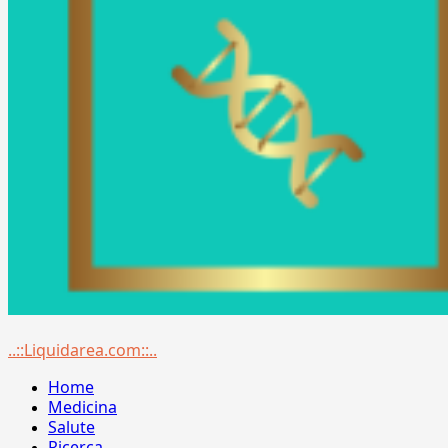
Menu
..::Liquidarea.com::..
principale
Home
Medicina
Salute
Ricerca