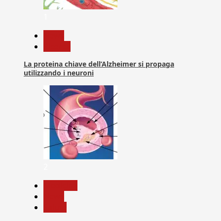
1
News
Ricerca
La proteina chiave dell’Alzheimer si propaga
utilizzando i neuroni
2
Medicina
News
Salute