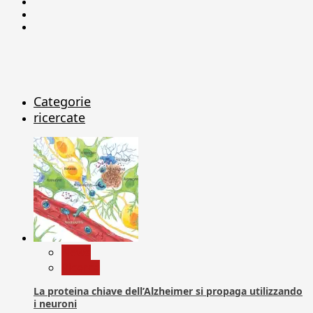
Facebook
Linkedin
X
Categorie
ricercate
News
Ricerca
La proteina chiave dell’Alzheimer si propaga utilizzando
i neuroni