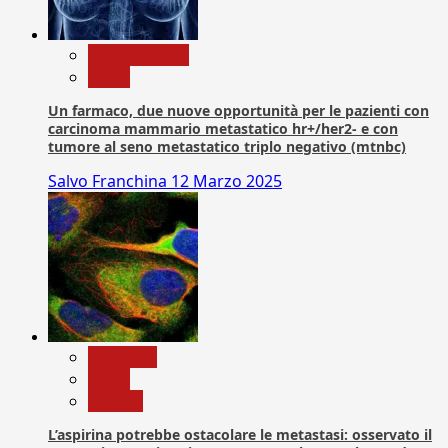
Com. Stampa
News
Un farmaco, due nuove opportunità per le pazienti con
carcinoma mammario metastatico hr+/her2- e con
tumore al seno metastatico triplo negativo (mtnbc)
Salvo Franchina
12 Marzo 2025
Medicina
News
Ricerca
L’aspirina potrebbe ostacolare le metastasi: osservato il