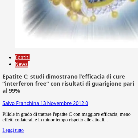
Epatiti
News
Epatite C: studi dimostrano l’efficacia di cure
“interferon free” con risultati di guarigione pari
al 99%
Salvo Franchina
13 Novembre 2012
0
Pillole in grado di trattare l'epatite C con maggiore efficacia, meno
effetti collaterali e in minor tempo rispetto alle attuali...
Leggi tutto