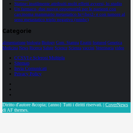
Statine: inutilmente attribuiti molti effetti avversi, lo studio
Un farmaco, due nuove opportunità per le pazienti con
carcinoma mammario metastatico hr+/her2- e con tumore al
seno metastatico triplo negativo (mtnbc)
Categorie
alimentazione
biologia
Biology
Com. Stampa
Epatiti
featured
Genetica
Medicina
News
Ricerca
Salute
Science
Scienza
vaccini
Veterinaria
video
CCSVI e Sclerosi Multipla
Sitemap
Invia Comunicati
Privacy Policy
Facebook
Linkedin
X
Diritto d'autore &copia; {anno} Tutti i diritti riservati.
|
CoverNews
di AF themes.