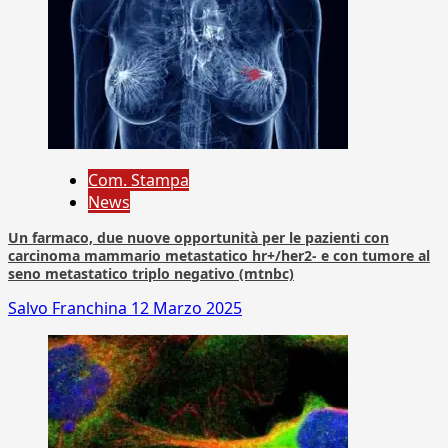
Com. Stampa
News
Un farmaco, due nuove opportunità per le pazienti con
carcinoma mammario metastatico hr+/her2- e con tumore al
seno metastatico triplo negativo (mtnbc)
Salvo Franchina
12 Marzo 2025