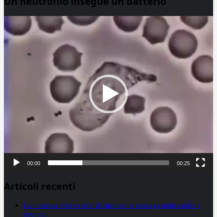
Un neutrofilo insegue un batterio
Video
Player
00:00
00:25
Articoli recenti
La proteina chiave dell’Alzheimer si propaga utilizzando i
neuroni