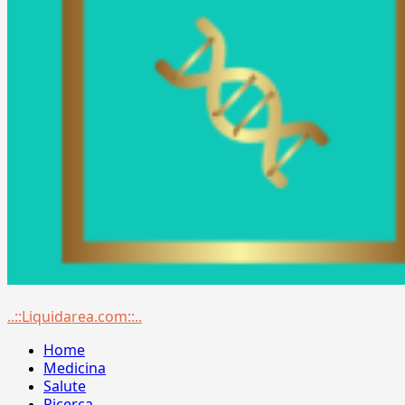
Menu
..::Liquidarea.com::..
principale
Home
Medicina
Salute
Ricerca