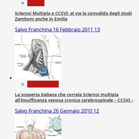
Ricerca
Sclerosi Multipla e CCSVI: al via la convalida degli studi
Zamboni anche in Emilia
Salvo Franchina
16 Febbraio 2011
13
Com. Stampa
La scoperta italiana che correla Sclerosi multipla
all’Insufficenza venosa cronica cerebrospinale – CCSVI –
Salvo Franchina
26 Gennaio 2010
12