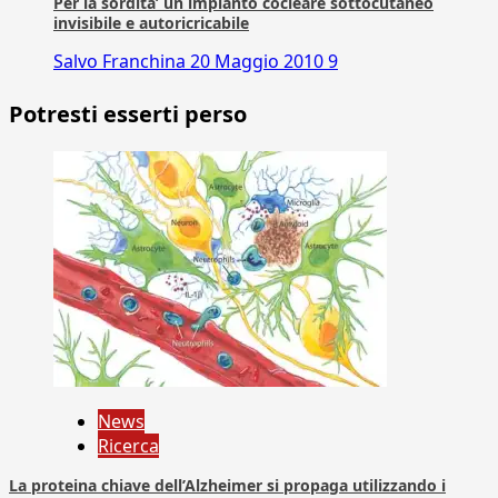
Per la sordita’ un impianto cocleare sottocutaneo
invisibile e autoricricabile
Salvo Franchina
20 Maggio 2010
9
Potresti esserti perso
News
Ricerca
La proteina chiave dell’Alzheimer si propaga utilizzando i