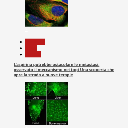
4
Medicina
News
Ricerca
L’aspirina potrebbe ostacolare le metastasi:
osservato il meccanismo nei topi Una scoperta che
apre la strada a nuove terapie