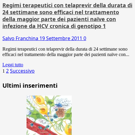
Regimi terapeutici con telaprevir della durata di
24 settimane sono efficaci nel trattamento
della maggior parte dei pazienti naïve con
infezione da HCV cronica di genotipo 1
Salvo Franchina
19 Settembre 2011
0
Regimi terapeutici con telaprevir della durata di 24 settimane sono
efficaci nel trattamento della maggior parte dei pazienti naïve con...
Leggi tutto
Paginazione
2
Successivo
1
degli
Ultimi inserimenti
articoli