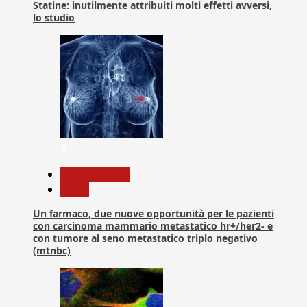
Statine: inutilmente attribuiti molti effetti avversi,
lo studio
3
Com. Stampa
News
Un farmaco, due nuove opportunità per le pazienti
con carcinoma mammario metastatico hr+/her2- e
con tumore al seno metastatico triplo negativo
(mtnbc)