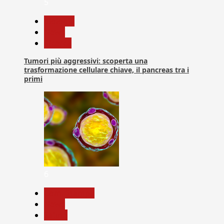
5
biologia
News
Ricerca
Tumori più aggressivi: scoperta una
trasformazione cellulare chiave, il pancreas tra i
primi
6
Com. Stampa
News
Salute