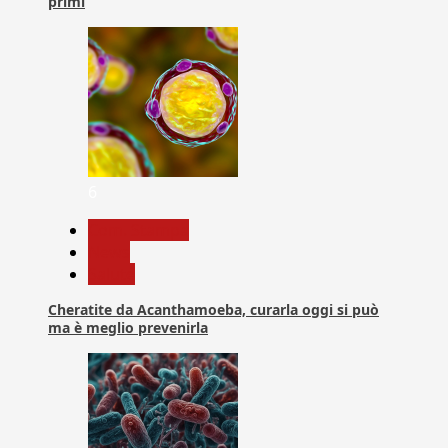
primi
6
Com. Stampa
News
Salute
Cheratite da Acanthamoeba, curarla oggi si può
ma è meglio prevenirla