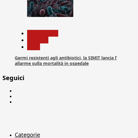
7
Com. Stampa
Medicina
News
Germi resistenti agli antibiotici, la SIMIT lancia l’
allarme sulla mortalità in ospedale
Seguici
Facebook
Linkedin
X
Categorie