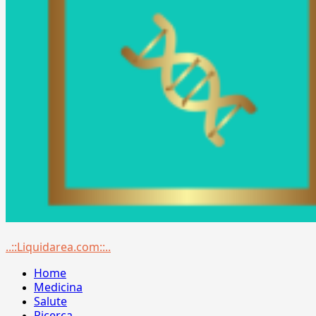
Menu
..::Liquidarea.com::..
principale
Home
Medicina
Salute
Ricerca