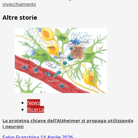
invecchiamento
Altre storie
News
Ricerca
La proteina chiave dell’Alzheimer si propaga utilizzando
i neuroni
Salvo Franchina
14 Aprile 2026