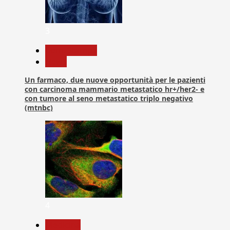
3
Com. Stampa
News
Un farmaco, due nuove opportunità per le pazienti
con carcinoma mammario metastatico hr+/her2- e
con tumore al seno metastatico triplo negativo
(mtnbc)
4
Medicina