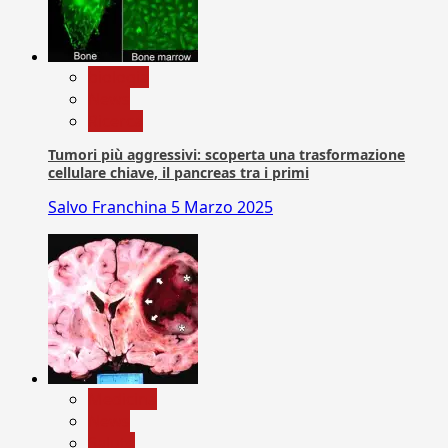
biologia
News
Ricerca
Tumori più aggressivi: scoperta una trasformazione
cellulare chiave, il pancreas tra i primi
Salvo Franchina
5 Marzo 2025
Medicina
News
Salute