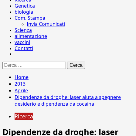
Genetica
biologia
Com. Stampa
Invia Comunicati
Scienza
alimentazione
vaccini
Contatti
Ricerca
per:
Home
2013
Aprile
Dipendenze da droghe: laser aiuta a spegnere
desiderio e dipendenza da cocaina
Ricerca
Dipendenze da droghe: laser