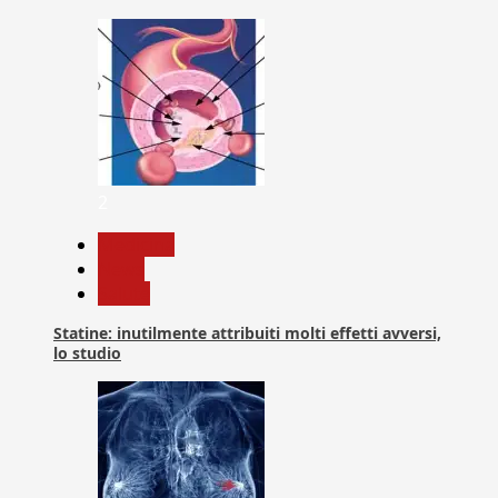
2
Medicina
News
Salute
Statine: inutilmente attribuiti molti effetti avversi,
lo studio