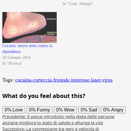
In "Com. Stampa"
Cocaina: nuove armi contro la
dipendenza
20 Gennaio 2014
In "Ricerca"
Tags:
cocaina
,
corteccia
,
frontale
,
interesse
,
laser
,
virus
What do you feel about this?
0%
Love
0%
Funny
0%
Wow
0%
Sad
0%
Angry
Navigazione
Precedente:
Il pesce introdotto nella dieta delle persone
anziane migliora lo stato di salute e allunga la vita
articolo
Successivo:
La connessione tra geni e velocità di