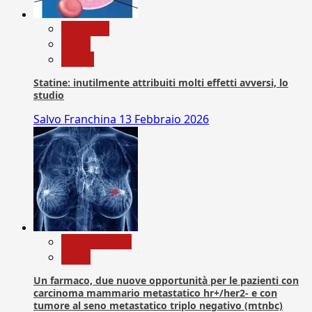
Medicina
News
Salute
Statine: inutilmente attribuiti molti effetti avversi, lo
studio
Salvo Franchina
13 Febbraio 2026
Com. Stampa
News
Un farmaco, due nuove opportunità per le pazienti con
carcinoma mammario metastatico hr+/her2- e con
tumore al seno metastatico triplo negativo (mtnbc)