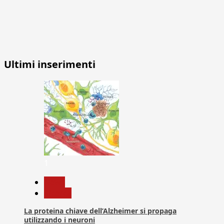
Ultimi inserimenti
1
News
Ricerca
La proteina chiave dell’Alzheimer si propaga
utilizzando i neuroni