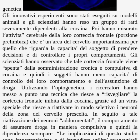
genetica.
Gli innovativi esperimenti sono stati eseguiti su modelli
animali e gli scienziati hanno reso un gruppo di ratti
severamente dipendenti alla cocaina. Poi hanno misurato
l’attivita” cerebrale della loro corteccia frontale (porzione
prelimbica) che e’ un’area del cervello importantissima per
quello che riguarda la capacita’ del soggetto di prendere
decisioni e di controllare i propri comportamenti.
Gli
scienziati hanno osservato che tale corteccia frontale viene
“spenta” dalla somministrazione cronica e compulsiva di
cocaina e quindi i soggetti hanno meno capacita’ di
controllo del loro comportamento e dell’assunzione di
droga. Utilizzando l’optogenetica, i ricercatori hanno
messo a punto una tecnica che riesce a “risvegliare” la
corteccia frontale inibita dalla cocaina, grazie ad un virus
speciale che riesce a riattivare in modo selettivo i neuroni
della zona del cervello prescelta. In seguito a tale
riattivazione dei neuroni “addormentati”, il comportamento
di assumere droga in maniera compulsiva e quindi la
dipendenza scompare. “Le implicazioni di questo studio
sono importantissime e di immediata utilita’ terapeutica”