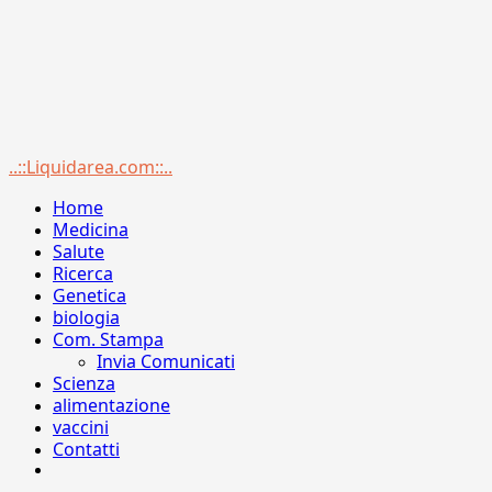
Menu
..::Liquidarea.com::..
principale
Home
Medicina
Salute
Ricerca
Genetica
biologia
Com. Stampa
Invia Comunicati
Scienza
alimentazione
vaccini
Contatti