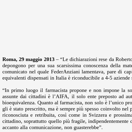
Roma, 29 maggio 2013
– “Le dichiarazioni rese da Roberto 
depongono per una sua scarsissima conoscenza della mate
comunicato nel quale FederAnziani lamentava, pare di capire
equivalenti dispensati in Italia è riconducibile a 4-5 aziende 
“In primo luogo il farmacista propone e non impone la sos
assunte dai cittadini è l’AIFA, il solo ente preposto ad au
bioequivalenza. Quanto al farmacista, non solo è l’unico prof
gli è stato prescritto, ma è sempre più spesso coinvolto nel
riconosciuta e retribuita, così come in Svizzera e prossim
cittadino, soprattutto quello più fragile, indipendentemente 
accanto alla comunicazione, non guasterebbe”.