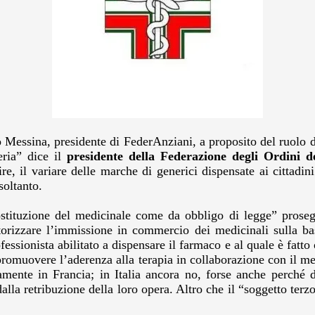
Messina, presidente di FederAnziani, a proposito del ruolo de
ria” dice il
presidente della Federazione degli Ordini d
, il variare delle marche di generici dispensate ai cittadini
soltanto.
tituzione del medicinale come da obbligo di legge” prosegu
torizzare l’immissione in commercio dei medicinali sulla bas
essionista abilitato a dispensare il farmaco e al quale è fatto 
 promuovere l’aderenza alla terapia in collaborazione con il 
amente in Francia; in Italia ancora no, forse anche perché 
dalla retribuzione della loro opera. Altro che il “soggetto te