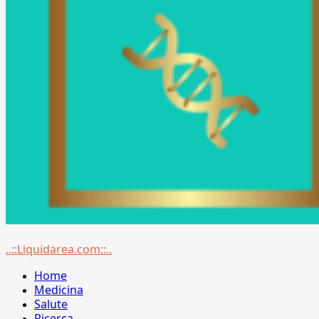
Menu
..::Liquidarea.com::..
principale
Home
Medicina
Salute
Ricerca