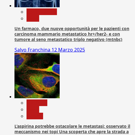
Com. Stampa
News
Un farmaco, due nuove opportunità per le pazienti con
carcinoma mammario metastatico hr+/her2- e con
tumore al seno metastatico triplo negativo (mtnbc)
Salvo Franchina
12 Marzo 2025
Medicina
News
Ricerca
L’aspirina potrebbe ostacolare le metastasi: osservato il
meccanismo nei topi Una scoperta che apre la strada a