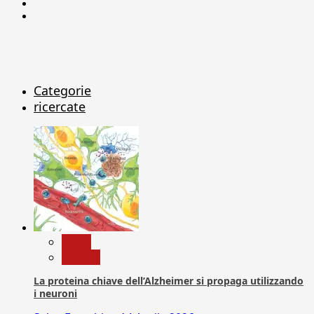
Linkedin
X
Categorie
ricercate
News
Ricerca
La proteina chiave dell’Alzheimer si propaga utilizzando
i neuroni