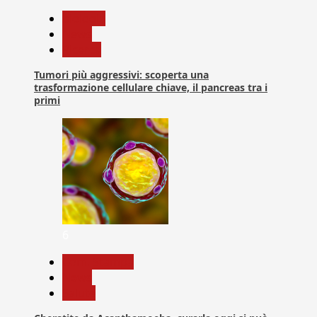
biologia
News
Ricerca
Tumori più aggressivi: scoperta una
trasformazione cellulare chiave, il pancreas tra i
primi
6
Com. Stampa
News
Salute