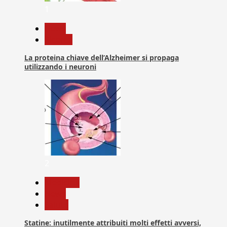
1
News
Ricerca
La proteina chiave dell’Alzheimer si propaga
utilizzando i neuroni
2
Medicina
News
Salute
Statine: inutilmente attribuiti molti effetti avversi,