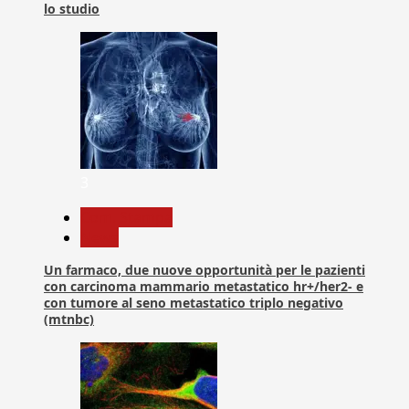
lo studio
3
Com. Stampa
News
Un farmaco, due nuove opportunità per le pazienti
con carcinoma mammario metastatico hr+/her2- e
con tumore al seno metastatico triplo negativo
(mtnbc)