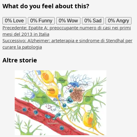
What do you feel about this?
0%
Love
0%
Funny
0%
Wow
0%
Sad
0%
Angry
Navigazione
Precedente:
Epatite A: preoccupante numero di casi nei primi
mesi del 2013 in Italia
articolo
Successivo:
Alzheimer: arteterapia e sindrome di Stendhal per
curare la patologia
Altre storie