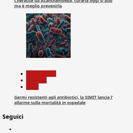
Cheratite da Acanthamoeba, curarla oggi si può
ma è meglio prevenirla
7
Com. Stampa
Medicina
News
Germi resistenti agli antibiotici, la SIMIT lancia l’
allarme sulla mortalità in ospedale
Seguici
Facebook