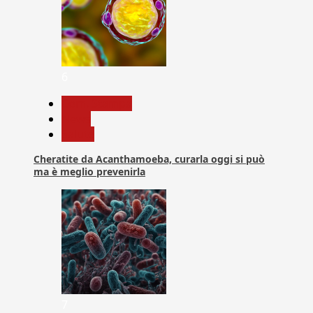
6
Com. Stampa
News
Salute
Cheratite da Acanthamoeba, curarla oggi si può
ma è meglio prevenirla
7