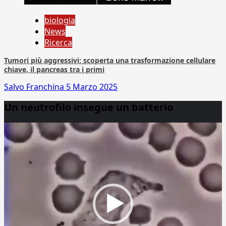
biologia
News
Ricerca
Tumori più aggressivi: scoperta una trasformazione cellulare
chiave, il pancreas tra i primi
Salvo Franchina
5 Marzo 2025
Un neutrofilo insegue un batterio
Video
Player