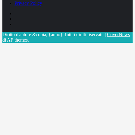
Privacy Policy
Facebook
Linkedin
X
Diritto d'autore &copia; {anno} Tutti i diritti riservati.
|
CoverNews
di AF themes.