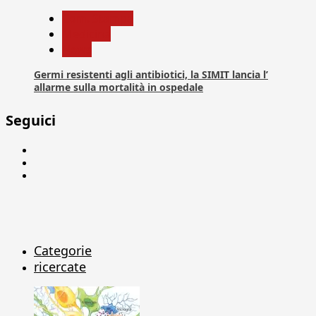
Com. Stampa
Medicina
News
Germi resistenti agli antibiotici, la SIMIT lancia l’
allarme sulla mortalità in ospedale
Seguici
Facebook
Linkedin
X
Categorie
ricercate