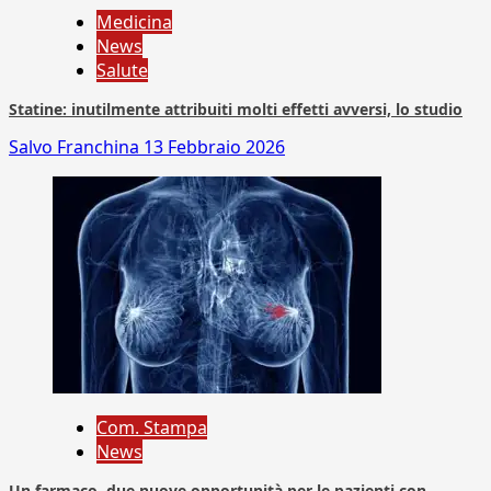
Medicina
News
Salute
Statine: inutilmente attribuiti molti effetti avversi, lo studio
Salvo Franchina
13 Febbraio 2026
Com. Stampa
News
Un farmaco, due nuove opportunità per le pazienti con