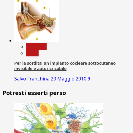
Medicina
News
Per la sordita’ un impianto cocleare sottocutaneo
invisibile e autoricricabile
Salvo Franchina
20 Maggio 2010
9
Potresti esserti perso