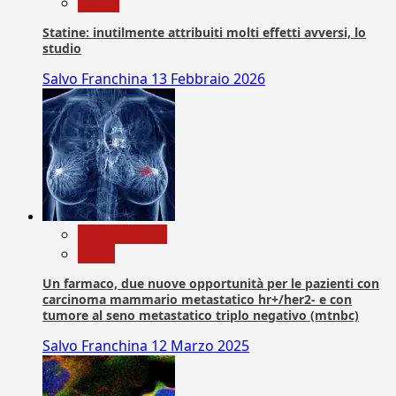
Salute
Statine: inutilmente attribuiti molti effetti avversi, lo
studio
Salvo Franchina
13 Febbraio 2026
Com. Stampa
News
Un farmaco, due nuove opportunità per le pazienti con
carcinoma mammario metastatico hr+/her2- e con
tumore al seno metastatico triplo negativo (mtnbc)
Salvo Franchina
12 Marzo 2025