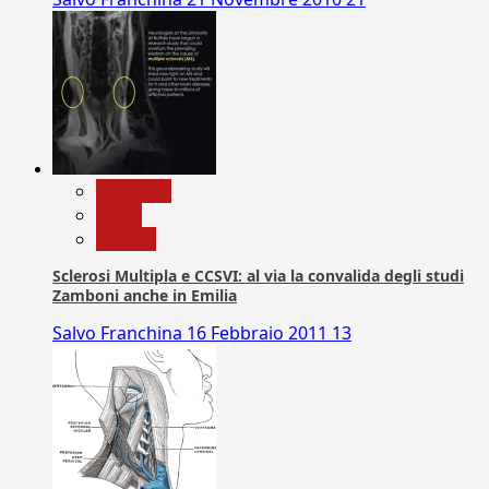
Medicina
News
Ricerca
Sclerosi Multipla e CCSVI: al via la convalida degli studi
Zamboni anche in Emilia
Salvo Franchina
16 Febbraio 2011
13