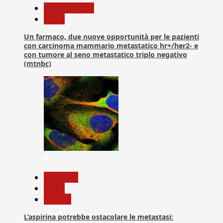
Com. Stampa
News
Un farmaco, due nuove opportunità per le pazienti
con carcinoma mammario metastatico hr+/her2- e
con tumore al seno metastatico triplo negativo
(mtnbc)
4
Medicina
News
Ricerca
L’aspirina potrebbe ostacolare le metastasi: