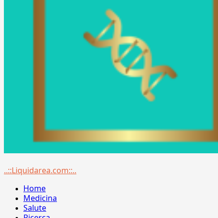
Menu
..::Liquidarea.com::..
principale
Home
Medicina
Salute
Ricerca