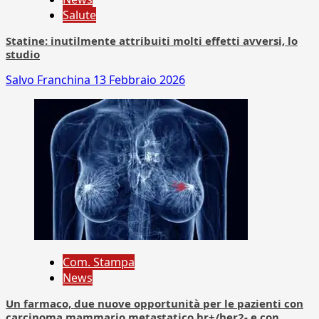
Salute
Statine: inutilmente attribuiti molti effetti avversi, lo
studio
Salvo Franchina
13 Febbraio 2026
Com. Stampa
News
Un farmaco, due nuove opportunità per le pazienti con
carcinoma mammario metastatico hr+/her2- e con