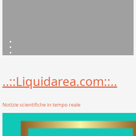
Facebook
Linkedin
X
..::Liquidarea.com::..
Notizie scientifiche in tempo reale