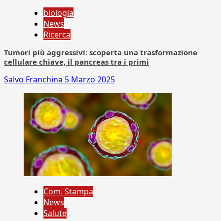
biologia
News
Ricerca
Tumori più aggressivi: scoperta una trasformazione
cellulare chiave, il pancreas tra i primi
Salvo Franchina
5 Marzo 2025
Com. Stampa
News
Salute