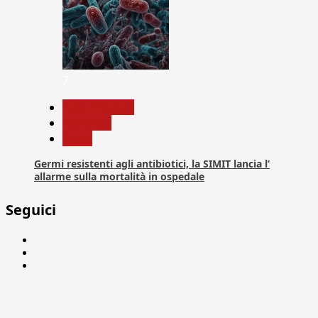
7
Com. Stampa
Medicina
News
Germi resistenti agli antibiotici, la SIMIT lancia l’
allarme sulla mortalità in ospedale
Seguici
Facebook
Linkedin
X