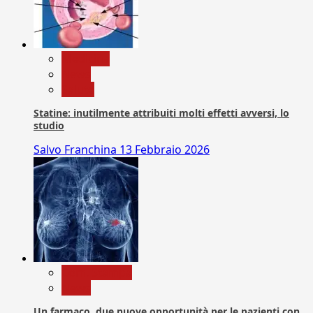
Medicina
News
Salute
Statine: inutilmente attribuiti molti effetti avversi, lo
studio
Salvo Franchina
13 Febbraio 2026
Com. Stampa
News
Un farmaco, due nuove opportunità per le pazienti con