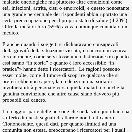
malattie oncologiche ma piuttosto altre condizioni come
età, infezioni, artrite, cisti o emorroidi, e questo nonostante
una grande percentuale dei rispondenti abbia riportato una
certa preoccupazione per il proprio stato di salute (il 23%).
Oltre la metà di loro (59%) aveva comunque contattato un
medico.
E anche quando i soggetti si dichiaravano consapevoli
della gravità della situazione vissuta, il cancro non veniva
loro in mente, come se vi fosse «una distinzione tra quanto
essi sanno “in teoria” e quanto è loro accessibile “in
pratica”» hanno detto i ricercatori. Le ragioni possono
esser molte, come il timore di scoprire qualcosa che si
preferirebbe non sapere, la credenza in una sorta di
invulnerabilità personale verso quella malattia o anche la
genuina convinzione che altre cause siano davvero più
probabili del cancro.
La maggior parte delle persone che nella vita quotidiana ha
sofferto di questi segnali di allarme non ha il cancro.
Ciononostante, questi dati, per quanto limitati ad una
comunità non estesa, preoccupano i ricercatori per i quali