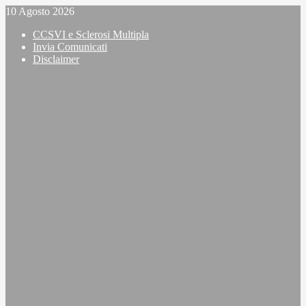
Vai
10 Agosto 2026
al
CCSVI e Sclerosi Multipla
contenuto
Invia Comunicati
Disclaimer