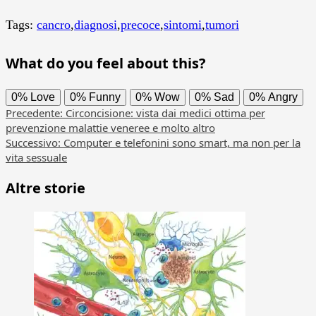
Tags:
cancro
,
diagnosi
,
precoce
,
sintomi
,
tumori
What do you feel about this?
0%
Love
0%
Funny
0%
Wow
0%
Sad
0%
Angry
Navigazione
Precedente:
Circoncisione: vista dai medici ottima per
prevenzione malattie veneree e molto altro
articolo
Successivo:
Computer e telefonini sono smart, ma non per la
vita sessuale
Altre storie