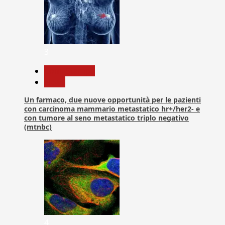
3
Com. Stampa
News
Un farmaco, due nuove opportunità per le pazienti
con carcinoma mammario metastatico hr+/her2- e
con tumore al seno metastatico triplo negativo
(mtnbc)
4