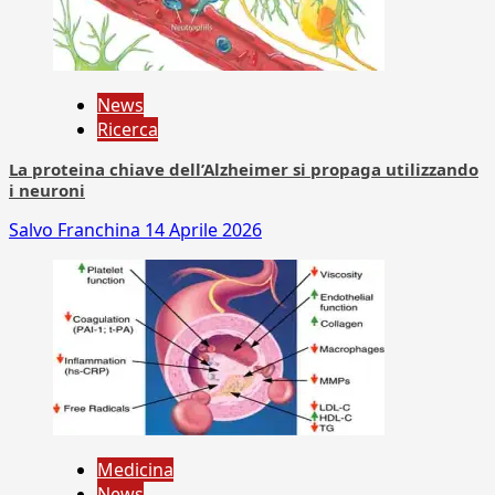
News
Ricerca
La proteina chiave dell’Alzheimer si propaga utilizzando
i neuroni
Salvo Franchina
14 Aprile 2026
Medicina
News