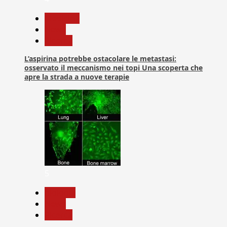
Medicina
News
Ricerca
L’aspirina potrebbe ostacolare le metastasi:
osservato il meccanismo nei topi Una scoperta che
apre la strada a nuove terapie
5
biologia
News
Ricerca