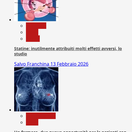
Medicina
News
Salute
Statine: inutilmente attribuiti molti effetti avversi, lo
studio
Salvo Franchina
13 Febbraio 2026
Com. Stampa
News