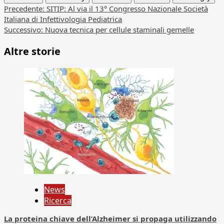
Navigazione
Precedente:
SITIP: Al via il 13° Congresso Nazionale Società
Italiana di Infettivologia Pediatrica
articolo
Successivo:
Nuova tecnica per cellule staminali gemelle
Altre storie
News
Ricerca
La proteina chiave dell’Alzheimer si propaga utilizzando