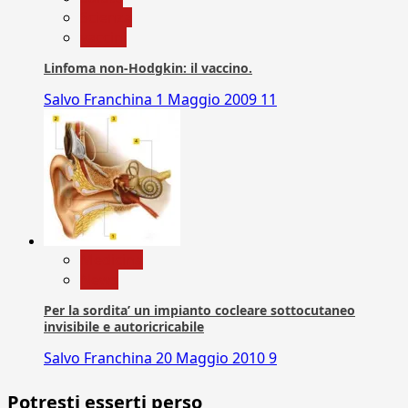
Scienza
vaccini
Linfoma non-Hodgkin: il vaccino.
Salvo Franchina
1 Maggio 2009
11
Medicina
News
Per la sordita’ un impianto cocleare sottocutaneo
invisibile e autoricricabile
Salvo Franchina
20 Maggio 2010
9
Potresti esserti perso