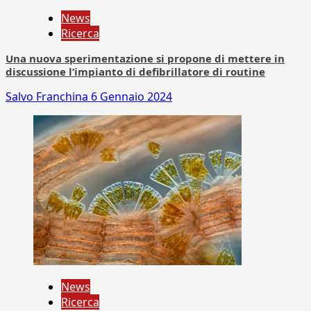
News
Ricerca
Una nuova sperimentazione si propone di mettere in
discussione l’impianto di defibrillatore di routine
Salvo Franchina
6 Gennaio 2024
News
Ricerca