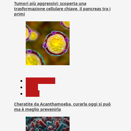
Tumori più aggressivi: scoperta una
trasformazione cellulare chiave, il pancreas tra i
primi
6
Com. Stampa
News
Salute
Cheratite da Acanthamoeba, curarla oggi si può
ma è meglio prevenirla