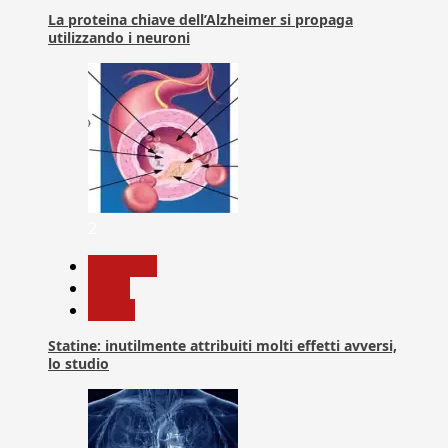
La proteina chiave dell’Alzheimer si propaga
utilizzando i neuroni
2
Medicina
News
Salute
Statine: inutilmente attribuiti molti effetti avversi,
lo studio