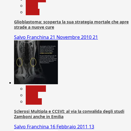
News
Salute
Glioblastoma: scoperta la sua strategia mortale che apre
strade a nuove cure
Salvo Franchina
21 Novembre 2010
21
Medicina
News
Ricerca
Sclerosi Multipla e CCSVI: al via la convalida degli studi
Zamboni anche in Emilia
Salvo Franchina
16 Febbraio 2011
13