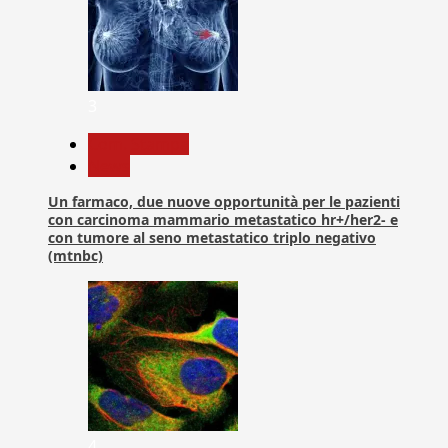
3
Com. Stampa
News
Un farmaco, due nuove opportunità per le pazienti
con carcinoma mammario metastatico hr+/her2- e
con tumore al seno metastatico triplo negativo
(mtnbc)
4