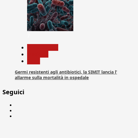
7
Com. Stampa
Medicina
News
Germi resistenti agli antibiotici, la SIMIT lancia l’
allarme sulla mortalità in ospedale
Seguici
Facebook
Linkedin
X