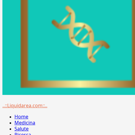
Menu
..::Liquidarea.com::..
principale
Home
Medicina
Salute
Ricerca