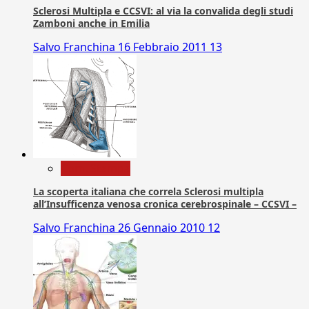
Sclerosi Multipla e CCSVI: al via la convalida degli studi
Zamboni anche in Emilia
Salvo Franchina
16 Febbraio 2011
13
Com. Stampa
La scoperta italiana che correla Sclerosi multipla
all’Insufficenza venosa cronica cerebrospinale – CCSVI –
Salvo Franchina
26 Gennaio 2010
12