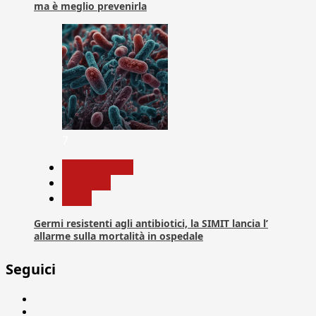
ma è meglio prevenirla
7
Com. Stampa
Medicina
News
Germi resistenti agli antibiotici, la SIMIT lancia l’
allarme sulla mortalità in ospedale
Seguici
Facebook
Linkedin