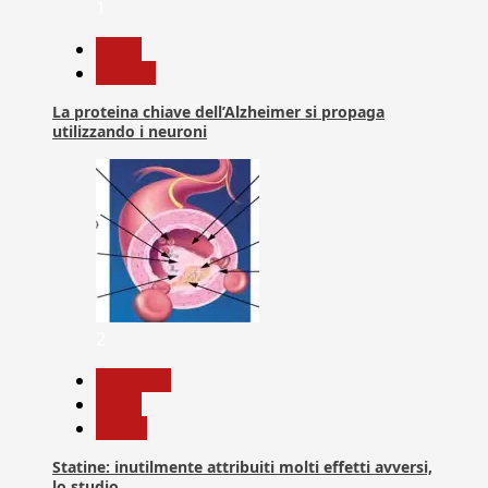
1
News
Ricerca
La proteina chiave dell’Alzheimer si propaga
utilizzando i neuroni
2
Medicina
News
Salute
Statine: inutilmente attribuiti molti effetti avversi,
lo studio