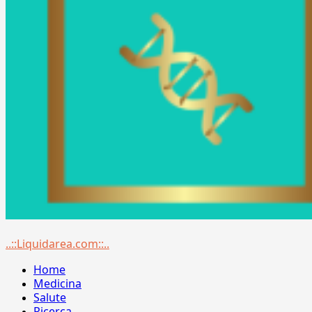
Menu
..::Liquidarea.com::..
principale
Home
Medicina
Salute
Ricerca