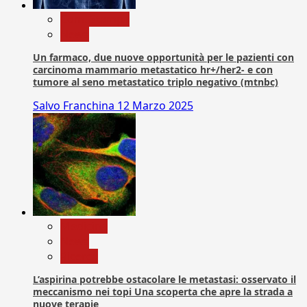
Com. Stampa
News
Un farmaco, due nuove opportunità per le pazienti con
carcinoma mammario metastatico hr+/her2- e con
tumore al seno metastatico triplo negativo (mtnbc)
Salvo Franchina
12 Marzo 2025
Medicina
News
Ricerca
L’aspirina potrebbe ostacolare le metastasi: osservato il
meccanismo nei topi Una scoperta che apre la strada a
nuove terapie