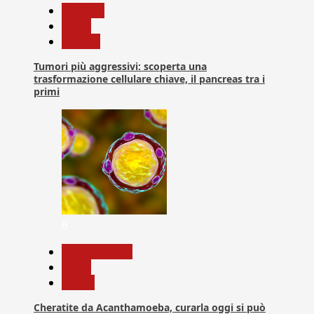
biologia
News
Ricerca
Tumori più aggressivi: scoperta una
trasformazione cellulare chiave, il pancreas tra i
primi
6
Com. Stampa
News
Salute
Cheratite da Acanthamoeba, curarla oggi si può