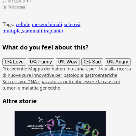
27 Maggio 2010
In "Medicina"
Tags:
cellule
,
mesenchimali
,
sclerosi
multipla
,
staminali
,
trapianto
What do you feel about this?
0%
Love
0%
Funny
0%
Wow
0%
Sad
0%
Angry
Navigazione
Precedente:
Mappa dei batteri intestinali, per il via alla ricerca
di nuove cure innovative per patologie gastroenteriche
articolo
Successivo:
DNA spazzatura: potrebbe essere la causa di
tumori e malattie genetiche
Altre storie