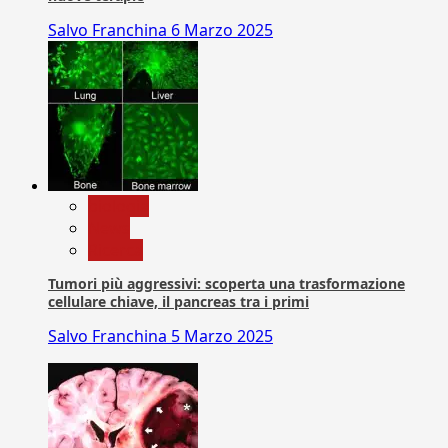
Salvo Franchina
6 Marzo 2025
biologia
News
Ricerca
Tumori più aggressivi: scoperta una trasformazione
cellulare chiave, il pancreas tra i primi
Salvo Franchina
5 Marzo 2025