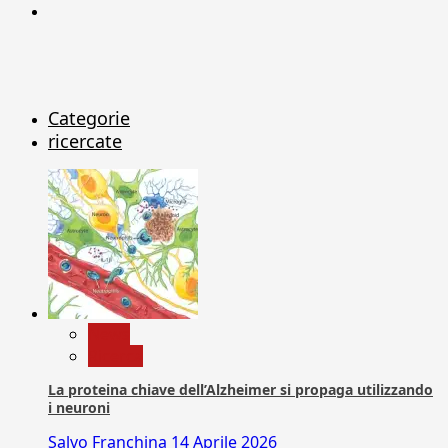
X
Categorie
ricercate
News
Ricerca
La proteina chiave dell’Alzheimer si propaga utilizzando
i neuroni
Salvo Franchina
14 Aprile 2026